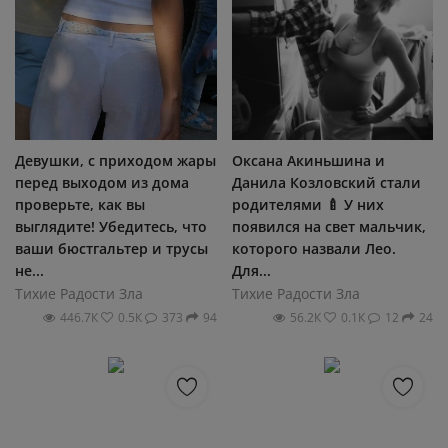
Девушки, с приходом жары
Оксана Акиньшина и
перед выходом из дома
Данила Козловский стали
проверьте, как вы
родителями 🍼 У них
выглядите! Убедитесь, что
появился на свет мальчик,
ваши бюстгальтер и трусы
которого назвали Лео.
не...
Для...
Тихие Радости Зла
Тихие Радости Зла
446.7К
0.5К
373
94
56.2К
0.1К
12
24