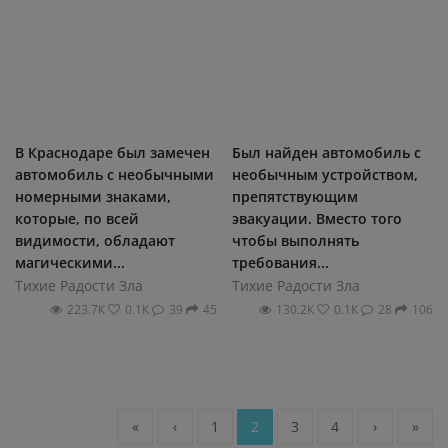
В Краснодаре был замечен
Был найден автомобиль с
автомобиль с необычными
необычным устройством,
номерными знаками,
препятствующим
которые, по всей
эвакуации. Вместо того
видимости, обладают
чтобы выполнять
магическими...
требования...
Тихие Радости Зла
Тихие Радости Зла
223.7К
0.1К
39
45
130.2К
0.1К
28
106
«
‹
1
2
3
4
›
»