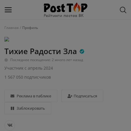
Главная
Профиль
Добавить
блог
Тихие Радости Зла
ВКонтакте
Последнее посещение: 2 много лет назад
Участник с апрель 2024
Избранное
1 567 050 подписчиков
Контакты
О рейтинге
Реклама в паблике
Подписаться
Заблокировать
Статьи, обзоры
Войти