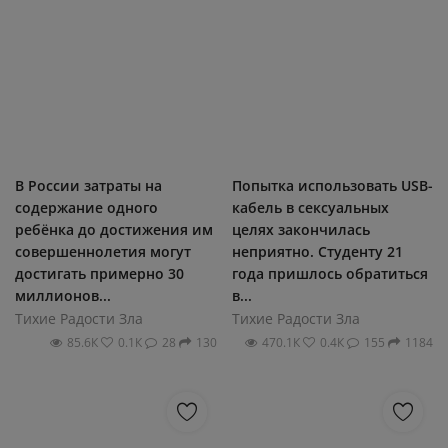
В России затраты на
Попытка использовать USB-
содержание одного
кабель в сексуальных
ребёнка до достижения им
целях закончилась
совершеннолетия могут
неприятно. Студенту 21
достигать примерно 30
года пришлось обратиться
миллионов...
в...
Тихие Радости Зла
Тихие Радости Зла
85.6К
0.1К
28
130
470.1К
0.4К
155
1184