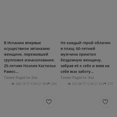
В Испании впервые
Не каждый герой облачен
осуществили эвтаназию
в плащ: 60-летний
женщине, пережившей
мужчина приютил
групповое изнасилование.
бездомную женщину,
25-летняя Ноэлия Кастильо
забрав её к себе и взяв на
Рамос...
себя всю заботу...
Тихие Радости Зла
Тихие Радости Зла
266.1К
0.5К
98
284
247.8К
0.3К
92
210