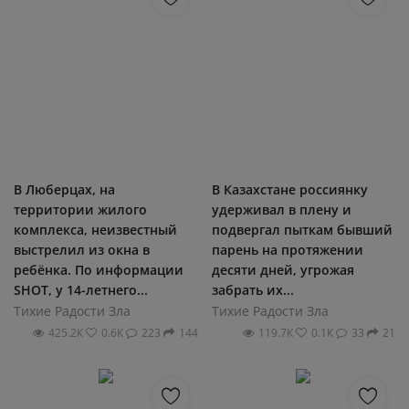
В Люберцах, на
В Казахстане россиянку
территории жилого
удерживал в плену и
комплекса, неизвестный
подвергал пыткам бывший
выстрелил из окна в
парень на протяжении
ребёнка. По информации
десяти дней, угрожая
SHOT, у 14-летнего...
забрать их...
Тихие Радости Зла
Тихие Радости Зла
425.2К
0.6К
223
144
119.7К
0.1К
33
21