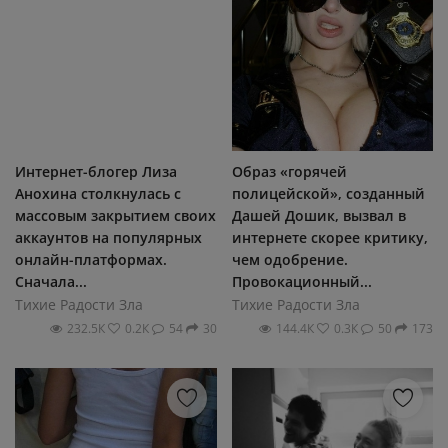
Интернет-блогер Лиза
Образ «горячей
Анохина столкнулась с
полицейской», созданный
массовым закрытием своих
Дашей Дошик, вызвал в
аккаунтов на популярных
интернете скорее критику,
онлайн-платформах.
чем одобрение.
Сначала...
Провокационный...
Тихие Радости Зла
Тихие Радости Зла
232.5К
0.2К
54
30
144.4К
0.3К
50
173