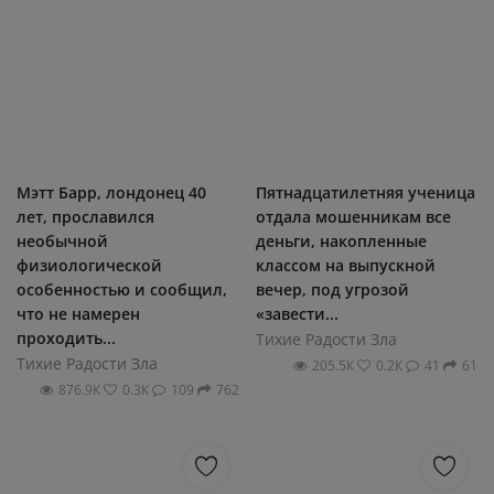
Мэтт Барр, лондонец 40
Пятнадцатилетняя ученица
лет, прославился
отдала мошенникам все
необычной
деньги, накопленные
физиологической
классом на выпускной
особенностью и сообщил,
вечер, под угрозой
что не намерен
«завести...
проходить...
Тихие Радости Зла
Тихие Радости Зла
205.5К
0.2К
41
61
876.9К
0.3К
109
762