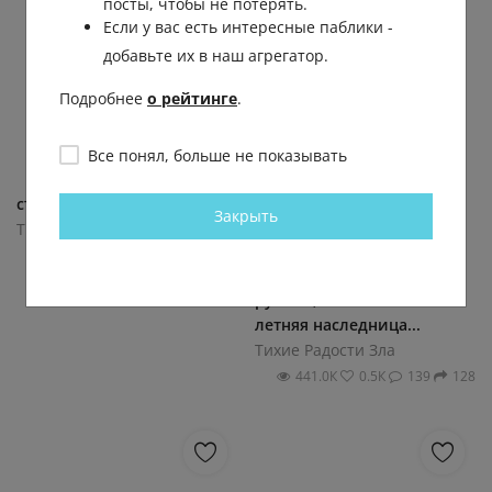
посты, чтобы не потерять.
Если у вас есть интересные паблики -
добавьте их в наш агрегатор.
Подробнее
о рейтинге
.
Все понял, больше не показывать
стиль ушедшей эпохи
Девушкой, которой
Закрыть
преподнесли огромную
Тихие Радости Зла
гору роз стоимостью
50.9К
0.1К
13
114
несколько миллионов
рублей, оказалась 16-
летняя наследница...
Тихие Радости Зла
441.0К
0.5К
139
128