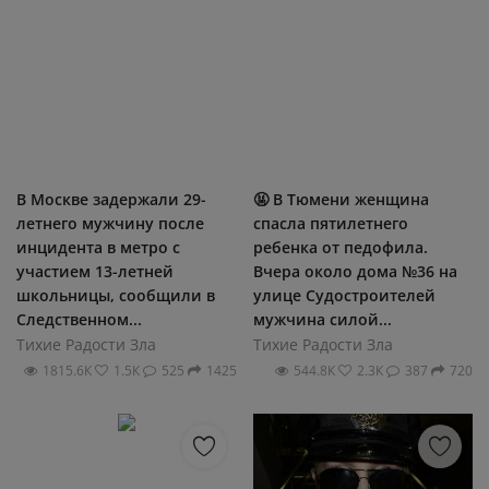
В Москве задержали 29-
🤬 В Тюмени женщина
летнего мужчину после
спасла пятилетнего
инцидента в метро с
ребенка от педофила.
участием 13-летней
Вчера около дома №36 на
школьницы, сообщили в
улице Судостроителей
Следственном...
мужчина силой...
Тихие Радости Зла
Тихие Радости Зла
1815.6К
1.5К
525
1425
544.8К
2.3К
387
720