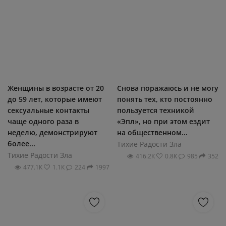
Женщины в возрасте от 20
Снова поражаюсь и не могу
до 59 лет, которые имеют
понять тех, кто постоянно
сексуальные контакты
пользуется техникой
чаще одного раза в
«Эпл», но при этом ездит
неделю, демонстрируют
на общественном...
более...
Тихие Радости Зла
Тихие Радости Зла
416.2К
0.8К
985
352
477.1К
1.1К
224
1997