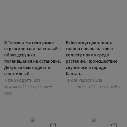
В Тюмени жители резко
Работница цветочного
отреагировали на «голый»
салона напала на свою
образ девушки,
коллегу прямо среди
появившейся на остановке.
растений. Происшествие
Девушка была одета в
случилось в городе
спортивный...
Калтан...
Тихие Радости Зла
Тихие Радости Зла
4244.6К
6.8К
2188
92.1К
0.1К
18
21
2659