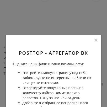
«Я работаю уборщицей, не
Солист Jamiroquai
POSTTOP - АГРЕГАТОР ВК
надевая одежды. Вот как
завершил отношения с
реагируют клиенты, когда
Вайноной Райдер из-за её
я прихожу» Новый тренд
большой груди и
Оцените наши фичи и ваши возможности:
становится всё более...
непрекращающегося
Настройте главную страницу под себя,
сексуального желания....
Тихие Радости Зла
заблокируйте не интересные паблики ВК
Тихие Радости Зла
179.6К
0.1К
46
143
или целые категории.
106.9К
0.1К
21
48
Отсортируйте популярные посты по
количеству лайков, комментариев,
репостов, ТОПу за час или за день.
Добавьте в Избранное понравившиеся