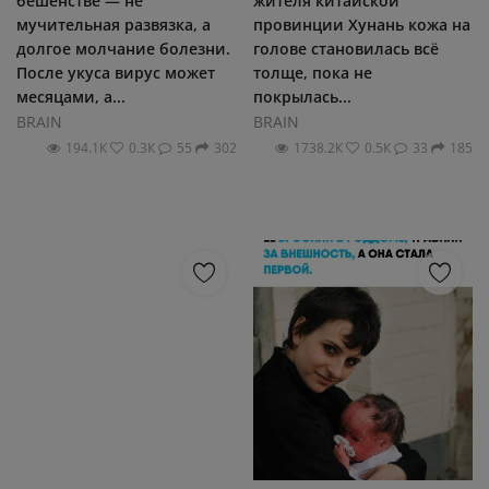
бешенстве — не
жителя китайской
мучительная развязка, а
провинции Хунань кожа на
долгое молчание болезни.
голове становилась всё
После укуса вирус может
толще, пока не
месяцами, а...
покрылась...
BRAIN
BRAIN
194.1К
0.3К
55
302
1738.2К
0.5К
33
185