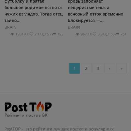
футболку и прятал
кровь заполняет
большое родимое пятно от
пещеристые тела, а
чужих взглядов. Тогда отец
венозный отток временно
тайно...
блокируется —...
BRAIN
BRAIN
1981.4К
2.1К
97
193
967.1К
0.3К
60
751
1
2
3
›
»
PostTOP - это рейтинги лучших постов и популярных