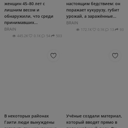
женщин 45–80 лет с
настоящим бедствием: он
лишним весом и
поражает кукурузу, губит
обнаружили, что среди
урожай, а заражённые...
принимавших...
BRAIN
BRAIN
172.1К
0.1К
13
93
445.2К
0.1К
54
503
В некоторых районах
Учёные создали материал,
Гаити люди вынуждены
который вводят прямо в