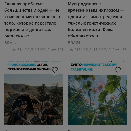
Главная проблема
Муи родилась с
большинства людей — не
арлекиновым ихтиозом —
«смещённый позвонок», а
одной из самых редких и
тело, которое перестало
тяжёлых генетических
нормально двигаться.
болезней кожи. Кожа
Медленные...
обновляется в...
BRAIN
BRAIN
314.0К
0.3К
24
521
2181.0К
13.2К
249
433