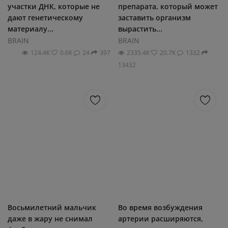
участки ДНК, которые не
препарата, который может
дают генетическому
заставить организм
материалу...
вырастить...
BRAIN
BRAIN
124.4К
0.6К
24
397
2335.4К
20.7К
1332
13432
Восьмилетний мальчик
Во время возбуждения
даже в жару не снимал
артерии расширяются,