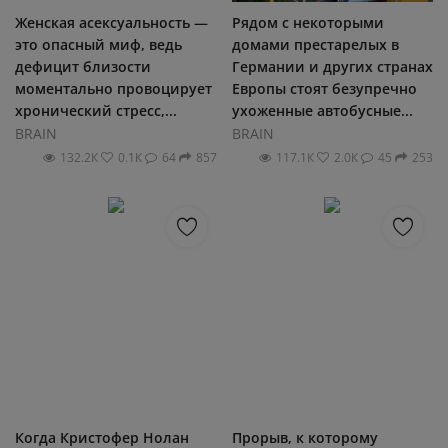
Женская асексуальность —
Рядом с некоторыми
это опасный миф, ведь
домами престарелых в
дефицит близости
Германии и других странах
моментально провоцирует
Европы стоят безупречно
хронический стресс,...
ухоженные автобусные...
BRAIN
BRAIN
132.2К
0.1К
64
857
117.1К
2.0К
45
253
Когда Кристофер Нолан
Прорыв, к которому