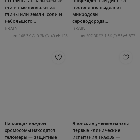
готовить так называемые
повреждённый диск. Он
глиняные лепёшки из
постепенно выделяет
глины или земли, соли и
микродозы
небольшого...
сероводорода,...
BRAIN
BRAIN
168.7К
0.2К
40
138
207.3К
1.5К
55
873
На концах каждой
Японские учёные начали
хромосомы находятся
первые клинические
теломеры — защитные
испытания TRG035 —