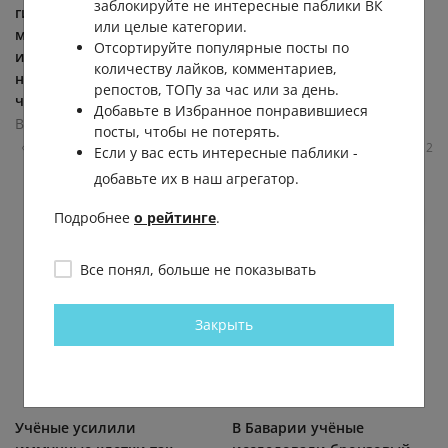
заблокируйте не интересные паблики ВК
гигантские
длинная костная рыба на
или целые категории.
млекопитающие регулярно
планете, способная
Отсортируйте популярные посты по
используют жилища
вырастать до 11 метров.
количеству лайков, комментариев,
насекомых в качестве
Этот серебристый гигант
репостов, ТОПу за час или за день.
чесалок для своих...
с...
Добавьте в Избранное понравившиеся
BRAIN
BRAIN
посты, чтобы не потерять.
1823.0К
0.8К
152
3513
599.9К
2.3К
50
412
Если у вас есть интересные паблики -
добавьте их в наш агрегатор.
Подробнее
о рейтинге
.
Все понял, больше не показывать
Закрыть
Учёные усилили
В Баварии учёные