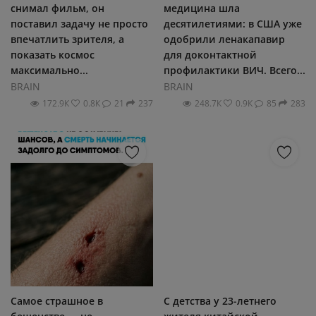
снимал фильм, он
медицина шла
поставил задачу не просто
десятилетиями: в США уже
впечатлить зрителя, а
одобрили ленакапавир
показать космос
для доконтактной
максимально...
профилактики ВИЧ. Всего...
BRAIN
BRAIN
172.9К
0.8К
21
237
248.7К
0.9К
85
283
Самое страшное в
С детства у 23-летнего