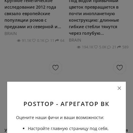
Крупное генетическое
Под водой привычный
исследование 2012 года
цветок превращается в
связало европейские
почти инопланетную
популяции ромов с
конструкцию: длинные
предками из северной и...
гибкие стебли тянутся
через голубую...
BRAIN
BRAIN
91.1К
0.1К
11
64
194.1К
5.0К
21
589
POSTTOP - АГРЕГАТОР ВК
Оцените наши фичи и ваши возможности:
Настройте главную страницу под себя,
Учёные выяснили, что
Сельдяной король — самая