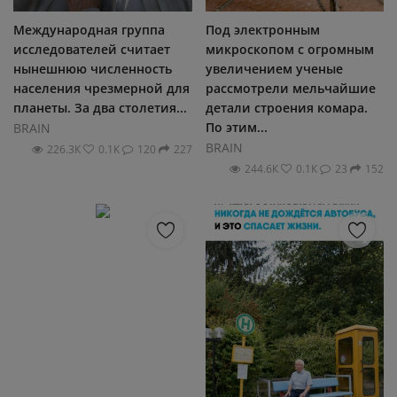
Регистрация
Международная группа
Под электронным
исследователей считает
микроскопом с огромным
нынешнюю численность
увеличением ученые
населения чрезмерной для
рассмотрели мельчайшие
планеты. За два столетия...
детали строения комара.
По этим...
BRAIN
BRAIN
226.3К
0.1К
120
227
244.6К
0.1К
23
152