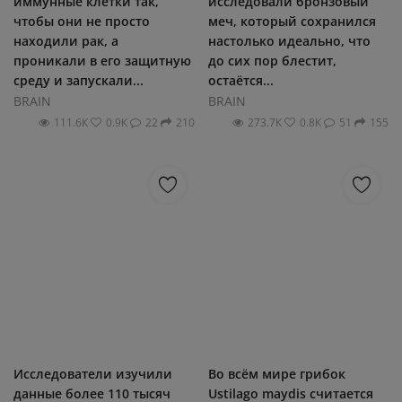
иммунные клетки так,
исследовали бронзовый
чтобы они не просто
меч, который сохранился
находили рак, а
настолько идеально, что
проникали в его защитную
до сих пор блестит,
среду и запускали...
остаётся...
BRAIN
BRAIN
111.6К
0.9К
22
210
273.7К
0.8К
51
155
Исследователи изучили
Во всём мире грибок
данные более 110 тысяч
Ustilago maydis считается