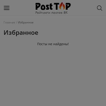
Главная
Избранное
Добавить
Избранное
блог
Посты не найдены!
ВКонтакте
Избранное
Контакты
О рейтинге
Статьи, обзоры
Войти