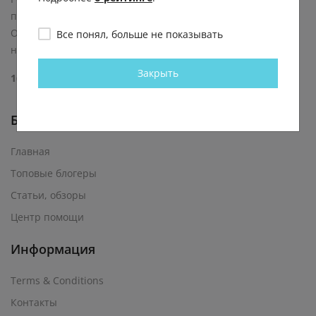
пабликов из социальной сети ВКонтакте.
Ответственность за содержание постов и комментариев
Все понял, больше не показывать
несут авторы контента.
Закрыть
16+
Быстрые ссылки
Главная
Топовые блогеры
Статьи, обзоры
Центр помощи
Информация
Terms & Conditions
Контакты