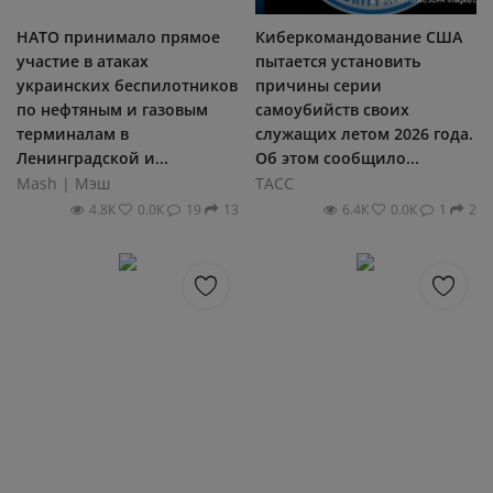
Регистрация
НАТО принимало прямое
Киберкомандование США
участие в атаках
пытается установить
украинских беспилотников
причины серии
по нефтяным и газовым
самоубийств cвоих
терминалам в
служащих летом 2026 года.
Ленинградской и...
Об этом сообщило...
Mash | Мэш
ТАСС
4.8К
0.0К
19
13
6.4К
0.0К
1
2