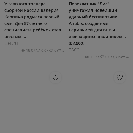
У главного тренера
Перехватчик "Лис"
сборной России Валерия
уничтожил новейший
Карпина родился первый
ударный беспилотник
сын. Для 57-летнего
Anubis, созданный
специалиста ребёнок стал
Германией для ВСУ и
шестым:...
являющийся двойником...
(видео)
LIFE.ru
ТАСС
18.0К
0.0К
6
5
13.2К
0.0К
6
4