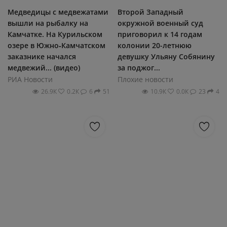
Медведицы с медвежатами
Второй Западный
вышли на рыбалку на
окружной военный суд
Камчатке. На Курильском
приговорил к 14 годам
озере в Южно‑Камчатском
колонии 20-летнюю
заказнике начался
девушку Ульяну Собянину
медвежий... (видео)
за поджог...
РИА Новости
Плохие новости
26.9К
0.2К
6
51
10.9К
0.0К
23
4