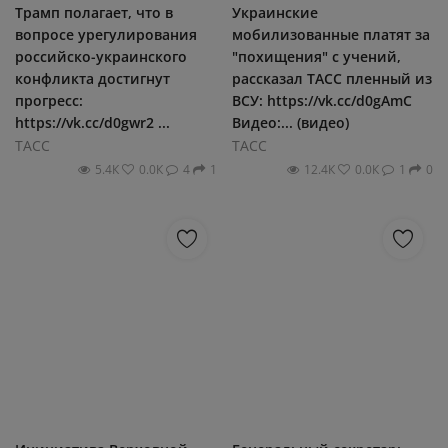
Трамп полагает, что в
Украинские
вопросе урегулирования
мобилизованные платят за
российско-украинского
"похищения" с учений,
конфликта достигнут
рассказал ТАСС пленный из
прогресс:
ВСУ: https://vk.cc/d0gAmC
https://vk.cc/d0gwr2 ...
Видео:... (видео)
ТАСС
ТАСС
5.4К
0.0К
4
1
12.4К
0.0К
1
0