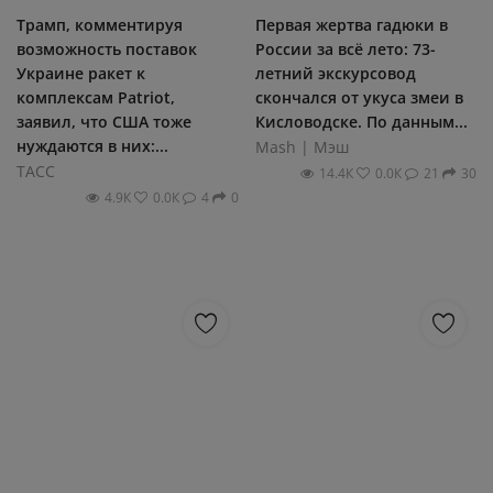
Трамп, комментируя
Первая жертва гадюки в
возможность поставок
России за всё лето: 73-
Украине ракет к
летний экскурсовод
комплексам Patriot,
скончался от укуса змеи в
заявил, что США тоже
Кисловодске. По данным...
нуждаются в них:...
Mash | Мэш
ТАСС
14.4К
0.0К
21
30
4.9К
0.0К
4
0