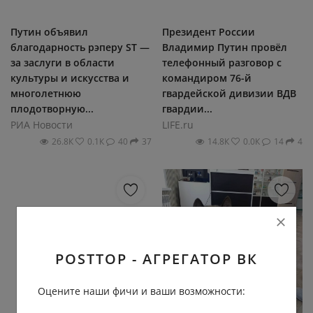
Путин объявил
Президент России
благодарность рэперу ST —
Владимир Путин провёл
за заслуги в области
телефонный разговор с
культуры и искусства и
командиром 76-й
многолетнюю
гвардейской дивизии ВДВ
плодотворную...
гвардии...
РИА Новости
LIFE.ru
26.8К
0.1К
40
37
14.8К
0.0К
14
4
POSTTOP - АГРЕГАТОР ВК
Оцените наши фичи и ваши возможности: