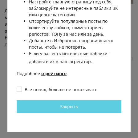
Настройте главную страницу под себя,
заблокируйте не интересные паблики ВК
Девушка с самого детства
Храбрый пес спас хозяина
или целые категории.
мечтала о козликах, но она
от агрессивного медведя
Отсортируйте популярные посты по
и не подозревала, какие
на Сахалине Мужчина с
количеству лайков, комментариев,
они наглые и любопытные.
четвероногим другом
репостов, ТОПу за час или за день.
Но всё равно... (видео)
пошел в лес в
Добавьте в Избранное понравившиеся
Углегорском...
Лента.ру
посты, чтобы не потерять.
Московский Комсомолец (МК)
2.9К
0.0К
5
6
Если у вас есть интересные паблики -
3.4К
0.0К
3
2
добавьте их в наш агрегатор.
Подробнее
о рейтинге
.
Все понял, больше не показывать
Закрыть