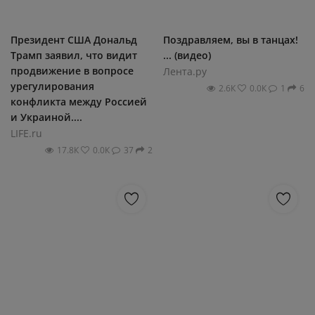
Президент США Дональд
Поздравляем, вы в танцах!
Трамп заявил, что видит
... (видео)
продвижение в вопросе
Лента.ру
урегулирования
2.6К
0.0К
1
6
конфликта между Россией
и Украиной....
LIFE.ru
17.8К
0.0К
37
2