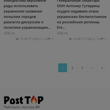
Инициатива Верховной
Генеральный секретарь
рады использовать
ООН Антониу Гутерриш
украинские названия
осудил недавние атаки
польских городов
украинских беспилотников
разожгла дискуссию о
на российские регионы.
политике украинизации...
Его...
LIFE.ru
LIFE.ru
15.3К
0.0К
12
3
16.9К
0.0К
16
2
1
2
3
›
»