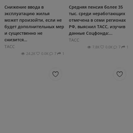
Снижение ввода в
Средняя пенсия более 35
эксплуатацию жилья
тыс. среди неработающих
может произойти, если не
отмечена в семи регионах
будет дополнительных мер
РФ, выяснил ТАСС, изучив
и существенно не
данные Соцфонда:...
снизится...
ТАСС
ТАСС
7.8К
0.0К
7
1
24.2К
0.0К
7
1