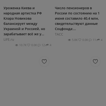
Уроженка Киева и
Число пенсионеров в
народная артистка РФ
России по состоянию на 1
Клара Новикова
июня составило 40,4 млн,
балансирует между
свидетельствуют данные
Украиной и Россией, но
Соцфонда:...
зарабатывает всё же у...
ТАСС
LIFE.ru
5.8К
0.0К
11
4
10.7К
0.0К
12
4