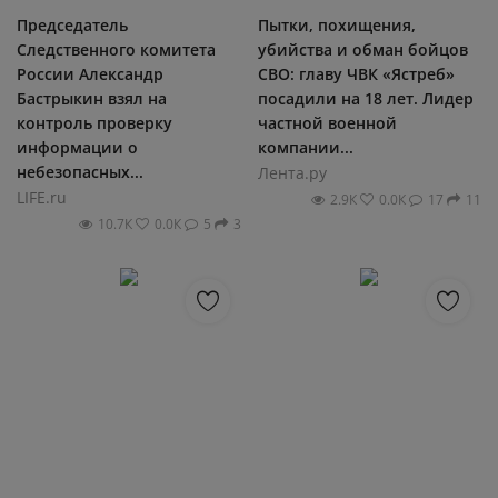
Председатель
Пытки, похищения,
Следственного комитета
убийства и обман бойцов
России Александр
СВО: главу ЧВК «Ястреб»
Бастрыкин взял на
посадили на 18 лет. Лидер
контроль проверку
частной военной
информации о
компании...
небезопасных...
Лента.ру
LIFE.ru
2.9К
0.0К
17
11
10.7К
0.0К
5
3