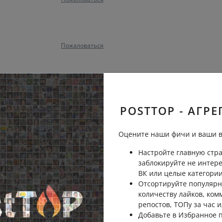
Пожаловаться
Пожаловаться
ь
POSTTOP - АГРЕ
онских шоссе, а мы-то не в
Оцените наши фичи и ваши в
Настройте главную стра
Пожаловаться
заблокируйте не интер
ВК или целые категории
Отсортируйте популярн
количеству лайков, ком
репостов, ТОПу за час и
Пожаловаться
ь
Добавьте в Избранное