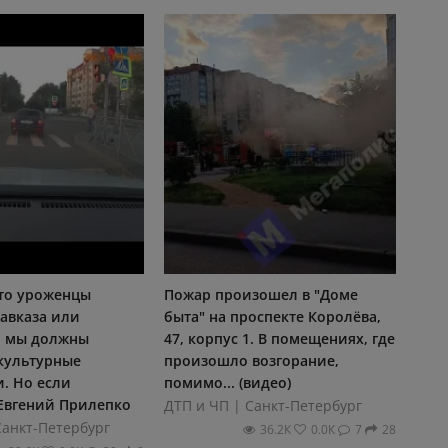
то уроженцы
Пожар произошел в "Доме
авказа или
быта" на проспекте Королёва,
 - мы должны
47, корпус 1. В помещениях, где
 культурные
произошло возгорание,
. Но если
помимо... (видео)
- Евгений Прилепко
ДТП и ЧП | Санкт-Петербург
Санкт-Петербург
36.2К
0.0К
7
28