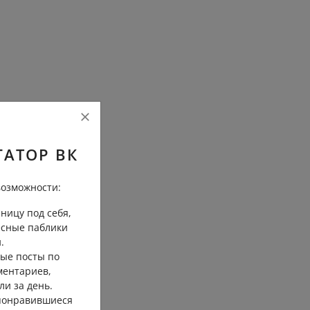
ГАТОР ВК
озможности:
ницу под себя,
есные паблики
.
ые посты по
ментариев,
ли за день.
 понравившиеся