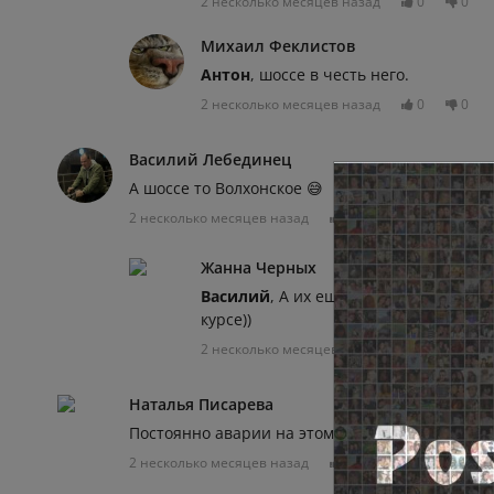
2 несколько месяцев назад
0
0
Михаил Феклистов
Антон
, шоссе в честь него.
2 несколько месяцев назад
0
0
Василий Лебединец
А шоссе то Волхонское 😅
2 несколько месяцев назад
0
0
Отвечат
Жанна Черных
Василий
, А их еще и несколько, Волк
курсе))
2 несколько месяцев назад
0
0
Наталья Писарева
Постоянно аварии на этом месте....
2 несколько месяцев назад
0
0
Отвечат