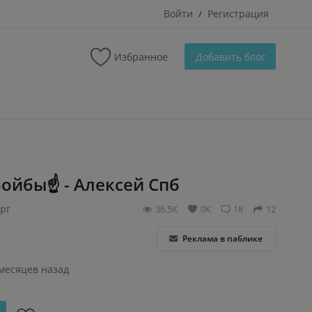
Войти
Регистрация
/
Избранное
Добавить блог
ойбы☝️ - Алексей Спб
рг
36.5К
0К
18
12
Реклама в паблике
 месяцев назад