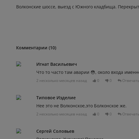
Волконские шоссе, выезд с Южного кладбища. Перекрыт
Комментарии (10)
Игнат Васильевич
Что то часто там аварии 😳, около входа именн
2 несколько месяцев назад
0
0
Отвечат
Типовое Изделие
Нее это не Волконское,это Болконское же.
2 несколько месяцев назад
0
0
Отвечат
Сергей Соловьев