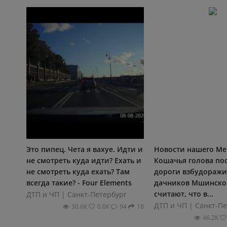
Это пипец. Чета я вахуе. Идти и
Новости нашего Мег
не смотреть куда идти? Ехать и
Кошачья голова по
не смотреть куда ехать? Там
дороги взбудораж
всегда такие? - Four Elements
дачников Мшинско
считают, что в...
ДТП и ЧП | Санкт-Петербург
ДТП и ЧП | Санкт-П
30.6К
0.0К
94
18
46.2К