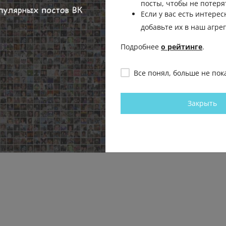
посты, чтобы не потеря
Если у вас есть интерес
добавьте их в наш агре
 проскочу.
Подробнее
о рейтинге
.
ы у меня проскочишь.
Пожаловаться
ь
Все понял, больше не пок
Закрыть
Пожаловаться
ь