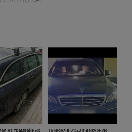
29.6К
0.0К
39
8
елал на трамвайных
16 июня в 01:23 в дежурную