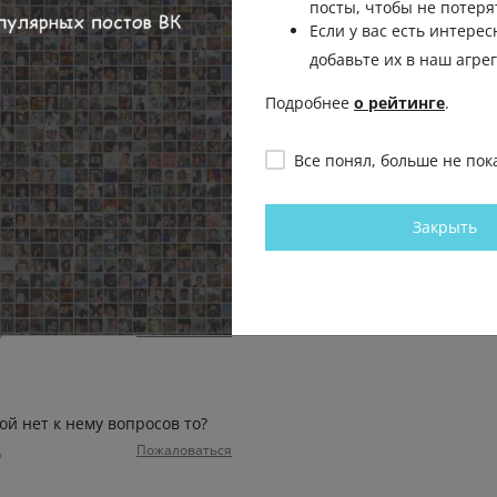
посты, чтобы не потеря
Отправить на рассмо
Если у вас есть интерес
добавьте их в наш агре
Пожаловаться
Подробнее
о рейтинге
.
Все понял, больше не пок
живут эти нищие безработные
х
Пожаловаться
Закрыть
ывает? 🤔
Пожаловаться
ь
й нет к нему вопросов то?
Пожаловаться
ь