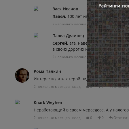
Вася Иванов
Павел
, 100 лет назад это уже дед был
2 несколько месяцев назад
0
0
Павел Дулинец
Сергей
, ага, наверное очень плохо 
в своих дорогих новеньких мерседеса
2 несколько месяцев назад
0
0
Рома Палкин
Интересно, а как герой видео полотенце склад
2 несколько месяцев назад
0
0
Отвечат
Knark Weyhen
Неработающий в своем мерседесе. А у налогово
2 несколько месяцев назад
0
0
Отвечат