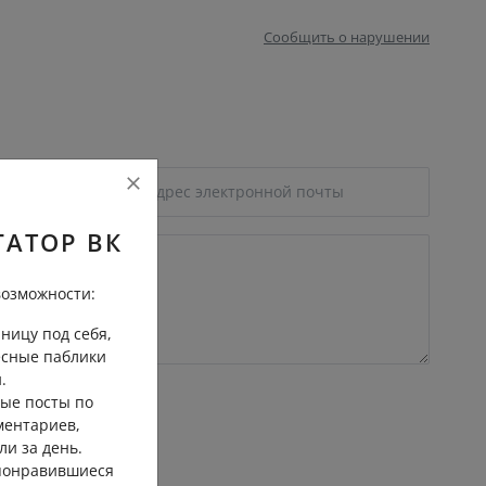
Сообщить о нарушении
ГАТОР ВК
озможности:
ницу под себя,
есные паблики
.
ые посты по
ментариев,
ли за день.
 понравившиеся