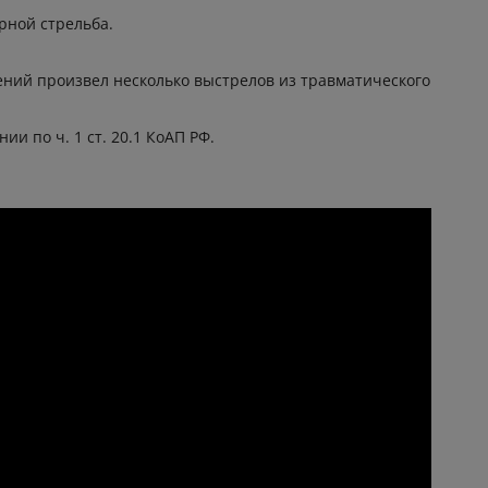
арной стрельба.
дений произвел несколько выстрелов из травматического
 по ч. 1 ст. 20.1 КоАП РФ.