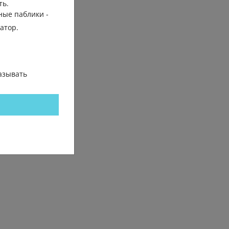
ть.
трение
ные паблики -
гатор.
азывать