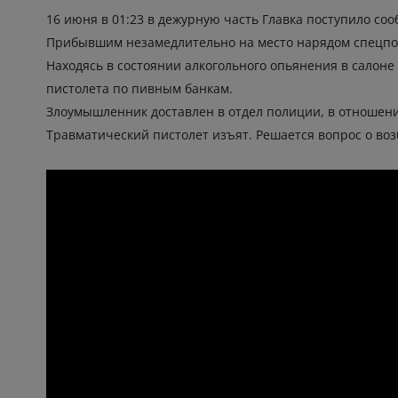
16 июня в 01:23 в дежурную часть Главка поступило соо
Прибывшим незамедлительно на место нарядом спецпо
Находясь в состоянии алкогольного опьянения в салоне
пистолета по пивным банкам.
Злоумышленник доставлен в отдел полиции, в отношении
️Травматический пистолет изъят. Решается вопрос о воз