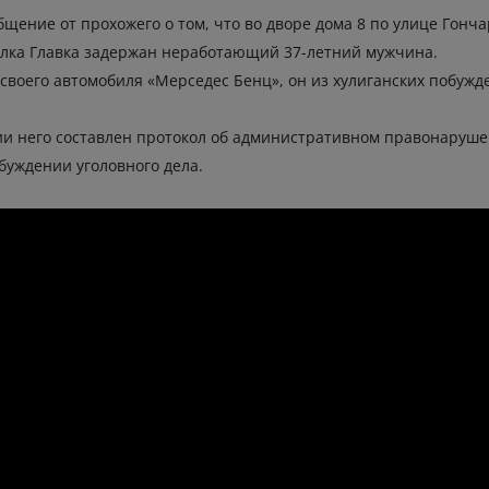
бщение от прохожего о том, что во дворе дома 8 по улице Гонч
лка Главка задержан неработающий 37-летний мужчина.
 своего автомобиля «Мерседес Бенц», он из хулиганских побуж
 него составлен протокол об административном правонарушении
буждении уголовного дела.