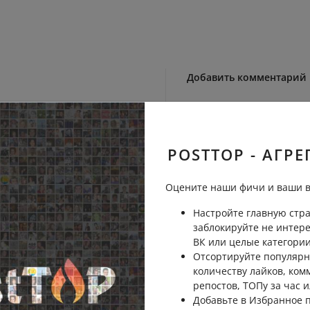
Добавить комментарий
Пожаловаться
POSTTOP - АГРЕ
ь
Оцените наши фичи и ваши в
Настройте главную стра
Пожаловаться
ь
заблокируйте не интер
ВК или целые категории
Отсортируйте популярн
количеству лайков, ком
ца!
репостов, ТОПу за час и
Пожаловаться
Добавьте в Избранное
ь