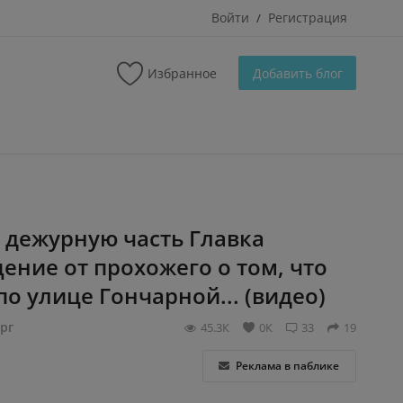
Войти
Регистрация
/
Избранное
Добавить блог
в дежурную часть Главка
ение от прохожего о том, что
по улице Гончарной... (видео)
рг
45.3К
0К
33
19
Реклама в паблике