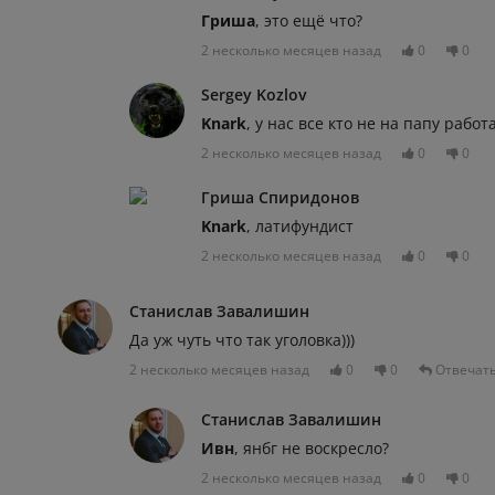
Гриша
, это ещё что?
2 несколько месяцев назад
0
0
Sergey Kozlov
Knark
, у нас все кто не на папу раб
2 несколько месяцев назад
0
0
Гриша Спиридонов
Knark
, латифундист
2 несколько месяцев назад
0
0
Станислав Завалишин
Да уж чуть что так уголовка)))
2 несколько месяцев назад
0
0
Отвечат
Станислав Завалишин
Ивн
, янбг не воскресло?
2 несколько месяцев назад
0
0