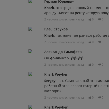
Герман Юрьевич
Knark
, это средневековый термин, тот
аренду. Живет на ренту которую получ
2 несколько месяцев назад
0
0
Глеб Струков
Knark
, так может он раньше работал 
2 несколько месяцев назад
0
0
Александр Тимофеев
Он фрилансер 🤣🤣🤣🤣
2 несколько месяцев назад
0
0
Knark Weyhen
Sergey
, нет. Само занятый это самоза
работный это человек который не отн
категории.
2 несколько месяцев назад
0
0
Knark Weyhen