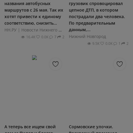
названия автобусных
грузовик спровоцировал
маршрутов с 26 мая. Так их
цепное ДТП, в котором
хотят привести к единому
пострадали два человека.
соответствию, снизить...
По предварительным
данным,...
НН.РУ | Новости Нижнего Новгорода
Нижний Новгород
16.4К
0.0К
7
2
9.5К
0.0К
1
2
А теперь все ищем свой
Сормовские улочки.