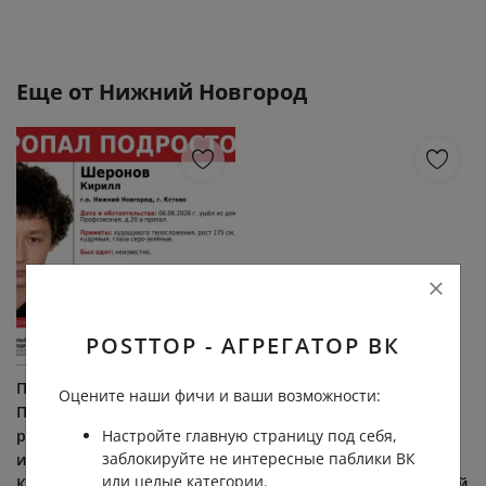
Еще от
Нижний Новгород
POSTTOP - АГРЕГАТОР ВК
Пропал подросток!
Пушкин в Нижнем:
Оцените наши фичи и ваши возможности:
Помогите, пожалуйста,
ярмарка, которая не
Настройте главную страницу под себя,
распространить
дождалась Когда
заблокируйте не интересные паблики ВК
информацию! Шеронов
Александр Сергеевич
или целые категории.
Кирилл, 2011 г.р., г.о.
Пушкин приехал в Нижний