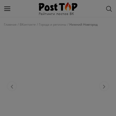
Главная
ВКонтакте
Города и регионы
Нижний Новгород
Добавить
блог
ВКонтакте
Избранное
Контакты
О рейтинге
Статьи, обзоры
Войти