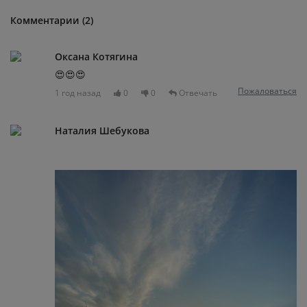
Комментарии (2)
Оксана Котягина
😍😍😍
Пожаловаться
1 год назад
0
0
Отвечать
Наталия Шебукова