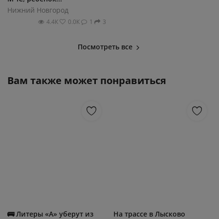
Нижний Новгород
4.4К
0.0К
1
3
Посмотреть все
Вам также может понравиться
🚌 Литеры «А» уберут из
На трассе в Лысково