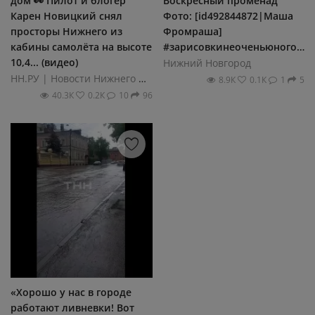
дом 👀 Пилот и блогер
Воскресный променад
Карен Новицкий снял
Фото: [id492844872|Маша
просторы Нижнего из
Фромраша]
кабины самолёта на высоте
#зарисовкинеоченьюногонатуралиста
10,4... (видео)
Нижний Новгород
НН.РУ | Новости Нижнего Новгорода
8.9К
0.1К
1
5
40.3К
0.2К
10
96
«Хорошо у нас в городе
работают ливневки! Вот