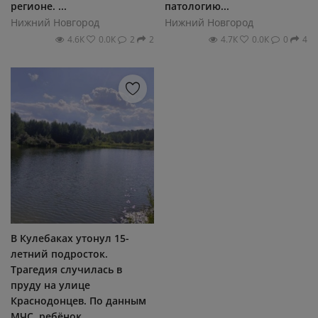
регионе. ...
патологию...
Нижний Новгород
Нижний Новгород
4.6К
0.0К
2
2
4.7К
0.0К
0
4
В Кулебаках утонул 15-
летний подросток.
Трагедия случилась в
пруду на улице
Краснодонцев. По данным
МЧС, ребёнок...