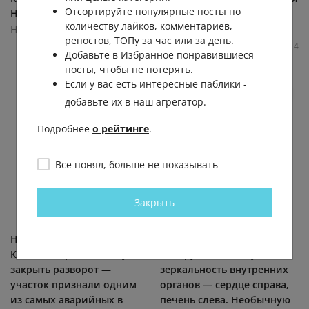
Отсортируйте популярные посты по
Нижний Новгород, г....
Новгород, он, как и...
количеству лайков, комментариев,
Нижний Новгород
Нижний Новгород
репостов, ТОПу за час или за день.
3.1К
0.0К
0
4
5.3К
0.0К
0
4
Добавьте в Избранное понравившиеся
посты, чтобы не потерять.
Если у вас есть интересные паблики -
добавьте их в наш агрегатор.
Подробнее
о рейтинге
.
Все понял, больше не показывать
Закрыть
На трассе у поста ДПС в
У нижегородца
Кстовском районе могут
обнаружили полную
закрыть разворот —
зеркальность внутренних
участок признали одним
органов — сердце справа,
из самых аварийных в
печень слева. Необычную