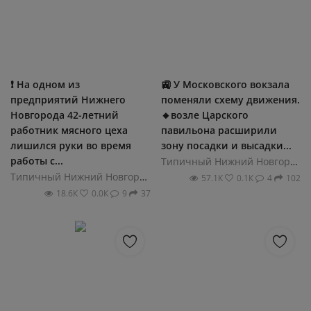
❗️ На одном из
🚉 У Московского вокзала
предприятий Нижнего
поменяли схему движения.
Новгорода 42-летний
🔸возле Царского
работник мясного цеха
павильона расширили
лишился руки во время
зону посадки и высадки...
работы с...
Типичный Нижний Новгород
Типичный Нижний Новгород
57.1К
0.1К
4
102
18.6К
0.0К
9
37