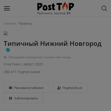
Главная
Профиль
Добавить
блог
Типичный Нижний Новгород
ВКонтакте
Последнее посещение: 3 много лет назад
Избранное
Участник с август 2023
Контакты
280 411 подписчиков
О рейтинге
Реклама в паблике
Подписаться
Статьи, обзоры
Заблокировать
Войти