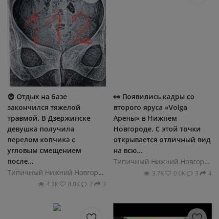
😨 Отдых на базе
👀 Появились кадры со
закончился тяжелой
второго яруса «Volga
травмой. В Дзержинске
Арены» в Нижнем
девушка получила
Новгороде. С этой точки
перелом копчика с
открывается отличный вид
угловым смещением
на всю...
после...
Типичный Нижний Новгород
Типичный Нижний Новгород
3.7К
0.0К
3
4
4.3К
0.0К
2
3