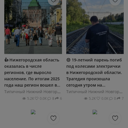
👍 Нижегородская область
😔 19-летний парень погиб
оказалась в числе
под колесами электрички
регионов, где выросло
в Нижегородской области.
население. По итогам 2025
Трагедия произошла
года наш регион вошел в...
сегодня утром на...
Типичный Нижний Новгород
Типичный Нижний Новгород
5.2К
0.0К
8
6
5.2К
0.0К
0
7