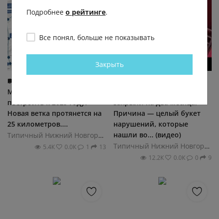
Подробнее
о рейтинге
.
Все понял, больше не показывать
Закрыть
🛤️ Железную дорогу между
🍺 Бар «Заходи, если че» в
Мызой и Кстово хотят
Нижнем Новгороде
построить к 2029 году.
закрыли на два месяца.
Новая ветка протянется на
Причина — целый букет
25 километров....
нарушений, которые
нашли во... (видео)
Типичный Нижний Новгород
Типичный Нижний Новгород
5.4К
0.0К
1
13
12.2К
0.0К
0
9