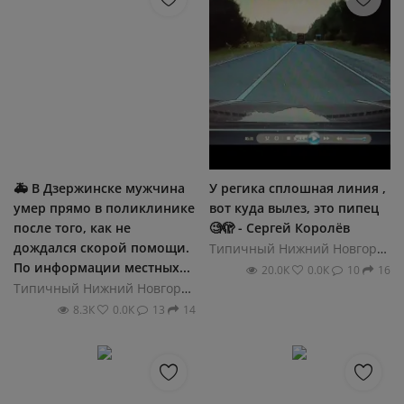
🚑 В Дзержинске мужчина
У регика сплошная линия ,
умер прямо в поликлинике
вот куда вылез, это пипец
после того, как не
🧐🫣 - Сергей Королёв
дождался скорой помощи.
Типичный Нижний Новгород
По информации местных...
20.0К
0.0К
10
16
Типичный Нижний Новгород
8.3К
0.0К
13
14