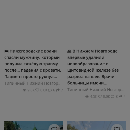
🛌 Нижегородские врачи
🙏 В Нижнем Новгороде
спасли мужчину, который
впервые удалили
получил тяжёлую травму
новообразование в
после… падения с кровати.
щитовидной железе без
Пациент просто рухнул...
разреза на шее. Врачи
больницы имени...
Типичный Нижний Новгород
Типичный Нижний Новгород
9.8К
0.0К
6
7
4.5К
0.0К
3
4