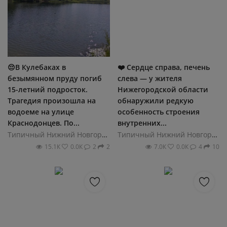
😔В Кулебаках в
❤️ Сердце справа, печень
безымянном пруду погиб
слева — у жителя
15-летний подросток.
Нижегородской области
Трагедия произошла на
обнаружили редкую
водоеме на улице
особенность строения
Краснодонцев. По...
внутренних...
Типичный Нижний Новгород
Типичный Нижний Новгород
15.1К
0.0К
2
2
7.0К
0.0К
4
10