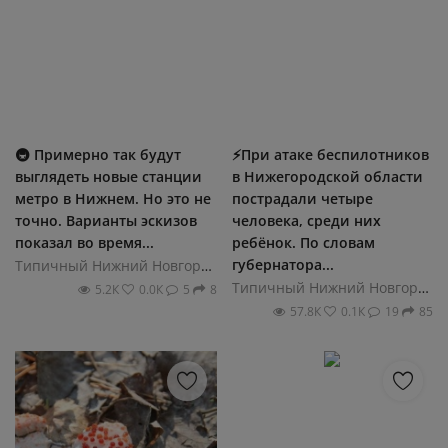
🚇 Примерно так будут
⚡️При атаке беспилотников
выглядеть новые станции
в Нижегородской области
метро в Нижнем. Но это не
пострадали четыре
точно. Варианты эскизов
человека, среди них
показал во время...
ребёнок. По словам
губернатора...
Типичный Нижний Новгород
Типичный Нижний Новгород
5.2К
0.0К
5
8
57.8К
0.1К
19
85