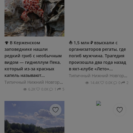
🍄 В Керженском
⛵ 1,5 млн ₽ взыскали с
заповеднике нашли
организаторов регаты, где
редкий гриб с необычным
погиб мужчина. Трагедия
видом — гиднеллум Пека,
произошла два года назад
который из-за красных
в яхт‑клубе «Лето»...
капель называют...
Типичный Нижний Новгород
Типичный Нижний Новгород
14.4К
0.0К
0
2
6.2К
0.0К
1
5