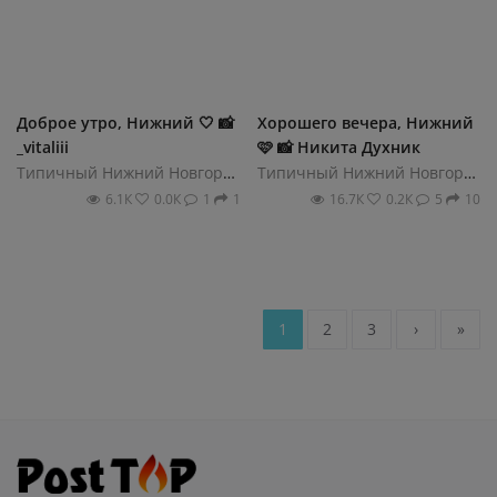
Доброе утро, Нижний 🤍 📸
Хорошего вечера, Нижний
_vitaliii
🩷 📸 Никита Духник
Типичный Нижний Новгород
Типичный Нижний Новгород
6.1К
0.0К
1
1
16.7К
0.2К
5
10
1
2
3
›
»