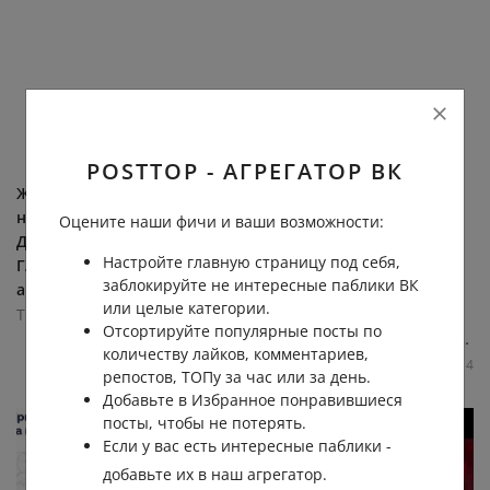
POSTTOP - АГРЕГАТОР ВК
Жесткая авария произошла
🚀 Нижегородский
на Заревской объездной в
выпускник, набравший
Оцените наши фичи и ваши возможности:
Дзержинске. По данным
максимальные 300 баллов
Настройте главную страницу под себя,
ГАИ, водитель грузового
на ЕГЭ, поступил в МГТУ
заблокируйте не интересные паблики ВК
авто, предварительно,...
имени Баумана. Илья
или целые категории.
Ковалёв,...
Типичный Нижний Новгород
Отсортируйте популярные посты по
Типичный Нижний Новгород
14.2К
0.0К
4
26
количеству лайков, комментариев,
6.1К
0.1К
6
4
репостов, ТОПу за час или за день.
Добавьте в Избранное понравившиеся
посты, чтобы не потерять.
Если у вас есть интересные паблики -
добавьте их в наш агрегатор.