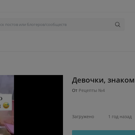
Девочки, знакомо
От
Рецепты №4
Загружено
1 год назад