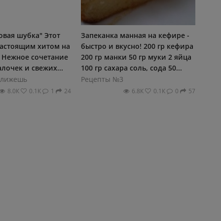
овая шубка" Этот
Запеканка манная на кефире -
настоящим хитом на
быстро и вкусно! 200 гр кефира
! Нежное сочетание
200 гр манки 50 гр муки 2 яйца
лочек и свежих...
100 гр сахара соль, сода 50...
ближешь
Рецепты №3
8.0К
0.1К
1
24
6.8К
0.1К
0
57