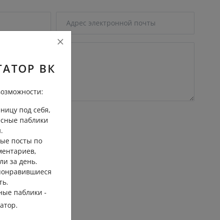
ГАТОР ВК
озможности:
ницу под себя,
есные паблики
.
ые посты по
ментариев,
ли за день.
трение
 понравившиеся
ть.
ные паблики -
гатор.