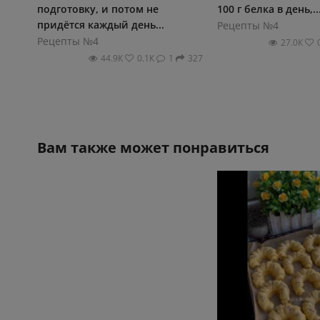
подготовку, и потом не
100 г белка в день,..
придётся каждый день...
Рецепты №4
Рецепты №4
27.0К
44.9К
0.1К
1
327
Вам также может понравиться