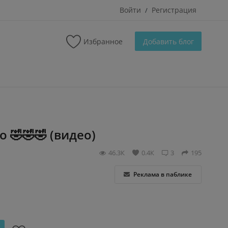
Войти
Регистрация
/
Избранное
Добавить блог
 🤣🤣🤣 (видео)
46.3К
0.4К
3
195
Реклама в паблике