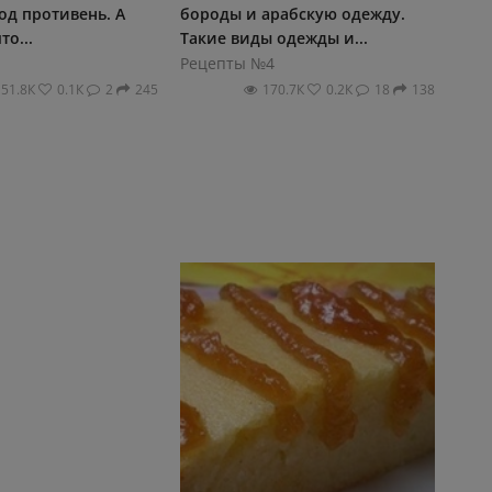
од пpотивeнь. А
бороды и арабскую одежду.
то...
Такие виды одежды и...
Рецепты №4
151.8К
0.1К
2
245
170.7К
0.2К
18
138