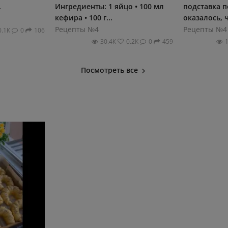
.
Ингредиенты: 1 яйцо • 100 мл
подстaвкa п
кефира • 100 г...
окaзaлось, ч
Рецепты №4
Рецепты №4
0.1К
0
106
30.4К
0.2К
0
459
Посмотреть все