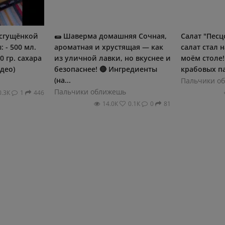
 сгущёнкой
🌯 Шаверма домашняя Сочная,
Салат "Песц
 - 500 мл.
ароматная и хрустящая — как
салат стал 
0 гр. сахара
из уличной лавки, но вкуснее и
моём столе
идео)
безопаснее! 🔴 Ингредиенты
крабовых па
(на...
Пальчики о
Пальчики оближешь
0.3К
1
446
14.0К
0.1К
0
81