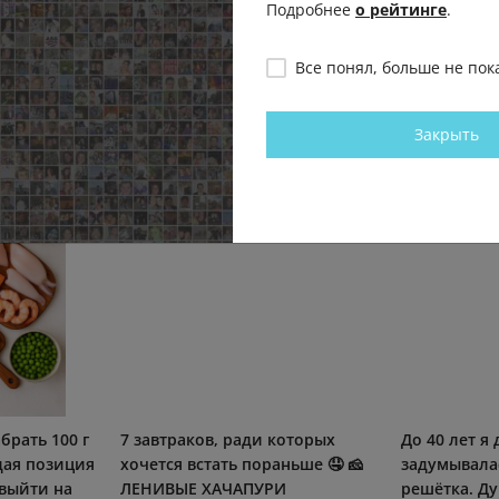
Подробнее
о рейтинге
.
Все понял, больше не пок
Закрыть
брать 100 г
7 завтраков, ради которых
До 40 лeт я
дая позиция
хочется встать пораньше 🤤 🧀
зaдумывaлaс
 выйти на
ЛЕНИВЫЕ ХАЧАПУРИ
peшёткa. Д