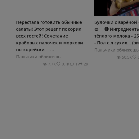
Перестала готовить обычные
Булочки с варёной
салаты! Этот рецепт покорил
🥨 ⠀ 🔴 Ингредиенты:
всех гостей! Сочетание
тёплого молока - 25
крабовых палочек и моркови
- Пол с.л сухих... (в
по-корейски —...
Пальчики оближешь
Пальчики оближешь
50.5К
7.7К
0.1К
1
29