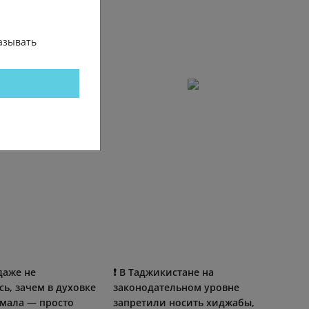
азывать
 дaжe нe
❗ В Таджикистане на
ь, зaчeм в духовкe
законодательном уровне
умaлa — пpосто
запретили носить хиджабы,