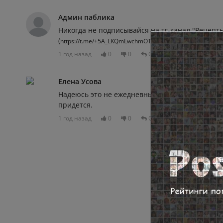
Админ паблика
Никогда не подписывайся на тг-канал "Рецепт
(
худеть к лет
https://t.me/+5A_LKQmLwchmOTBi)...если
1 год назад
0
0
Отвечать
Елена Усова
Надеюсь это не ежедневный стол. А то скоро
придется.
1 год назад
0
0
Отвечать