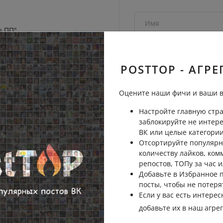
ы ПП"
у — это не про тебя🤭
Пожаловаться
POSTTOP - АГРЕ
Оцените наши фичи и ваши в
 дверные проемы расширять
Настройте главную стра
Пожаловаться
заблокируйте не интер
ВК или целые категории
Отсортируйте популярн
количеству лайков, ком
репостов, ТОПу за час и
Отправить на рассмо
Добавьте в Избранное
посты, чтобы не потеря
Если у вас есть интерес
добавьте их в наш агре