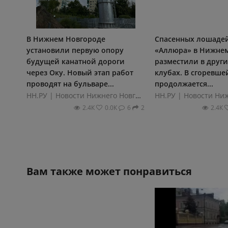
В Нижнем Новгороде
Спасенных лошадей
установили первую опору
«Аллюра» в Нижне
будущей канатной дороги
разместили в друг
через Оку. Новый этап работ
клубах. В сгоревш
проводят на бульваре...
продолжается...
НН.РУ | Новости Нижнего Новгорода
2.4К
0.0К
6
2
2.4К
Вам также может понравиться