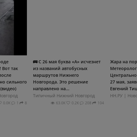
роде
🚌 С 26 мая буква «А» исчезнет
Жара на пор
 Вот так
из названий автобусных
Метеоролог
после
маршрутов Нижнего
Центрально
но сильного
Новгорода. Это решение
27 мая, зая
(видео)
направлено на...
Евгений Тиш
овгород
Типичный Нижний Новгород
0.0К
1
8
63.0К
0.2К
208
104