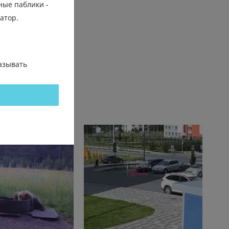
ные паблики -
трение
гатор.
азывать