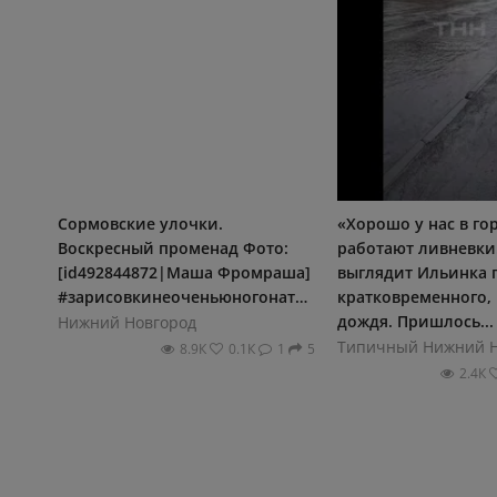
Сормовские улочки.
«Хорошо у нас в го
Воскресный променад Фото:
работают ливневки!
[id492844872|Маша Фромраша]
выглядит Ильинка 
#зарисовкинеоченьюногонатуралиста
кратковременного, 
дождя. Пришлось... 
Нижний Новгород
Типичный Нижний Н
8.9К
0.1К
1
5
2.4К