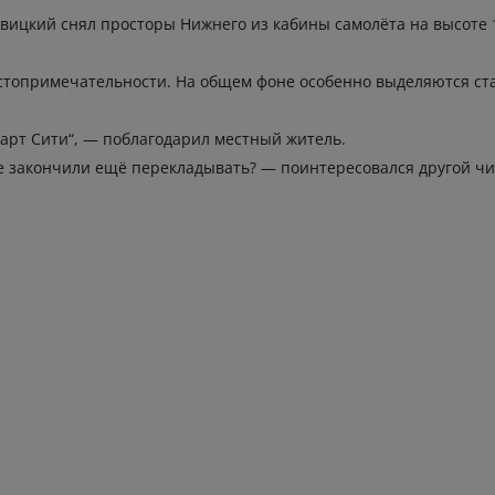
овицкий снял просторы Нижнего из кабины самолёта на высоте 
остопримечательности. На общем фоне особенно выделяются ст
март Сити“, — поблагодарил местный житель.
не закончили ещё перекладывать? — поинтересовался другой чи