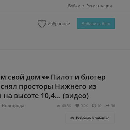
Войти
Регистрация
/
Избранное
Добавить блог
м свой дом 👀 Пилот и блогер
снял просторы Нижнего из
на высоте 10,4... (видео)
о Новгорода
40.3К
0.2К
10
96
Реклама в паблике