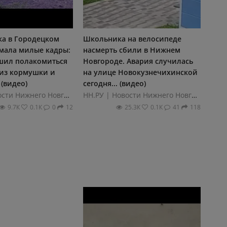
а в Городецком
Школьника на велосипеде
мала милые кадры:
насмерть сбили в Нижнем
шил полакомиться
Новгороде. Авария случилась
из кормушки и
на улице Новокузнечихинской
 (видео)
сегодня... (видео)
НН.РУ | Новости Нижнего Новгорода
НН.РУ | Новости Нижнего Новгорода
9.7К
0.1К
0
12
25.3К
0.1К
41
118