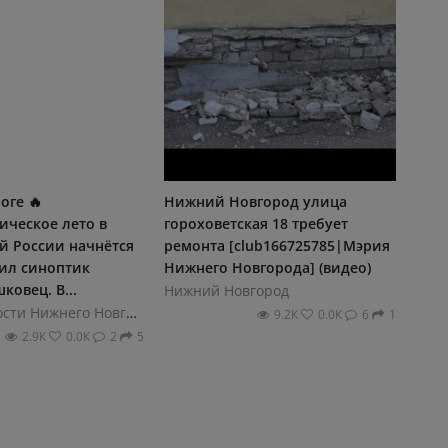
оге 🔥
Нижний Новгород улица
ическое лето в
гороховетская 18 требует
й России начнётся
ремонта [club166725785|Мэрия
вил синоптик
Нижнего Новгорода] (видео)
ковец. В...
Нижний Новгород
НН.РУ | Новости Нижнего Новгорода
9.2К
0.0К
6
1
2.9К
0.0К
2
5