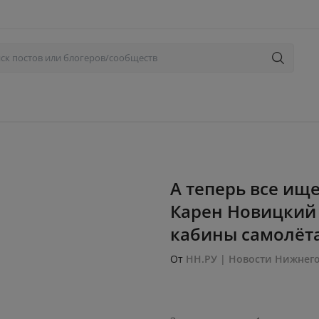
А теперь все ище
Карен Новицкий 
кабины самолёта 
От
НН.РУ | Новости Нижнег