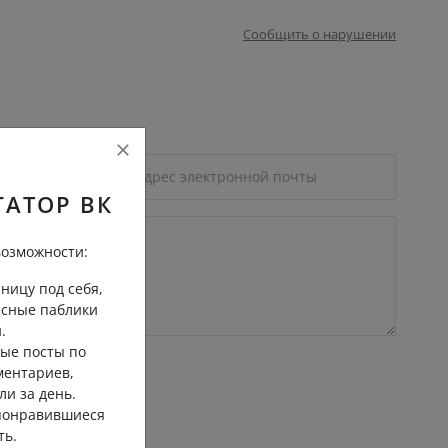
Сообщить о нарушении
ГАТОР ВК
озможности:
ницу под себя,
есные паблики
.
ые посты по
ментариев,
ли за день.
 понравившиеся
ть.