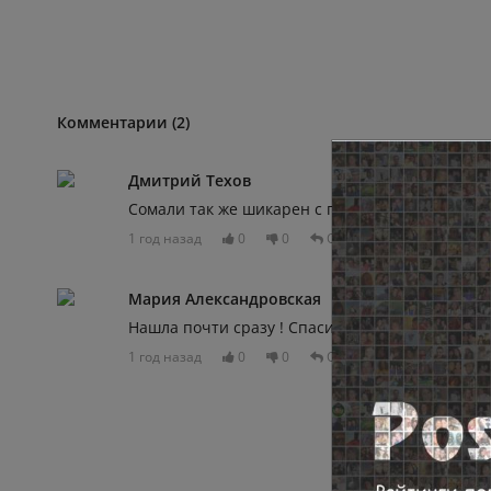
Комментарии (2)
Дмитрий Техов
Сомали так же шикарен с птичьего полёта
1 год назад
0
0
Отвечать
Мария Александровская
Нашла почти сразу ! Спасибо вам !
1 год назад
0
0
Отвечать