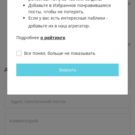
Пожаловаться
1 год назад
0
0
Добавьте в Избранное понравившиеся
посты, чтобы не потерять.
Александр Тарасов
Если у вас есть интересные паблики -
Миа
,
добавьте их в наш агрегатор.
Подробнее
о рейтинге
.
Пожаловаться
1 год назад
0
0
Все понял, больше не показывать
Добавить комментарий
Закрыть