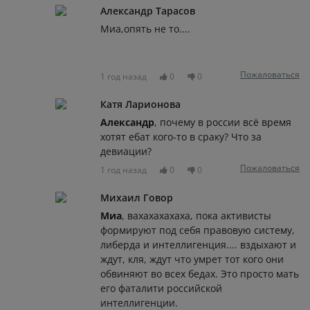
Александр Тарасов
Миа,опять не то....
Пожаловаться
1 год назад
0
0
Катя Ларионова
Александр
, почему в россии всё время
хотят ебат кого-то в сраку? Что за
девиации?
Пожаловаться
1 год назад
0
0
Михаил Говор
Миа
, вахахахахаха, пока активисты
формируют под себя правовую систему,
либерда и интеллигенция.... вздыхают и
ждут, кля, ждут что умрет тот кого они
обвиняют во всех бедах. Это просто мать
его фаталити российской
интеллигенции.