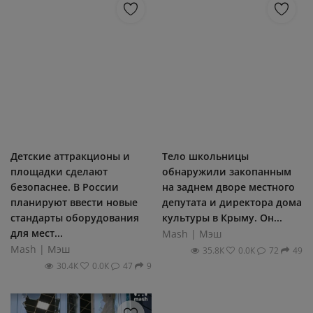
Детские аттракционы и
Тело школьницы
площадки сделают
обнаружили закопанным
безопаснее. В России
на заднем дворе местного
планируют ввести новые
депутата и директора дома
стандарты оборудования
культуры в Крыму. Он...
для мест...
Mash | Мэш
Mash | Мэш
35.8К
0.0К
72
49
30.4К
0.0К
47
9