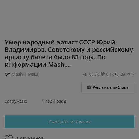
Регистрация
Умер народный артист СССР Юрий
Владимиров. Советскому и российскому
артисту балета было 83 года. По
информации Mash,...
От
Mash | Мэш
60.3К
0.1К
39
7
Реклама в паблике
Загружено
1 год назад
Смотреть источник
В Избранное