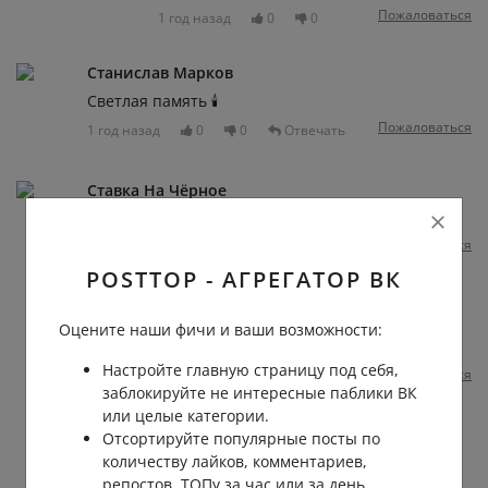
Пожаловаться
1 год назад
0
0
Станислав Марков
Светлая память 🕯️
Пожаловаться
1 год назад
0
0
Отвечать
Ставка На Чёрное
Еще один балерун умер чтоли
Пожаловаться
1 год назад
0
0
Отвечать
POSTTOP - АГРЕГАТОР ВК
Миа Зарудная
Скудоумие мешает до конца
Оцените наши фичи и ваши возможности:
дочитать???..
Настройте главную страницу под себя,
Пожаловаться
1 год назад
0
0
заблокируйте не интересные паблики ВК
или целые категории.
Ставка На Чёрное
Отсортируйте популярные посты по
Mia
, и че не так? Два балеруна за один
количеству лайков, комментариев,
день
репостов, ТОПу за час или за день.