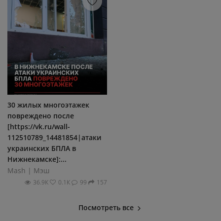
30 жилых многоэтажек
повреждено после
[https://vk.ru/wall-
112510789_14481854|атаки
украинских БПЛА в
Нижнекамске]:...
Mash | Мэш
36.9К
0.1К
99
157
Посмотреть все