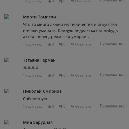
Пожаловаться
1 год назад
0
0
Отвечать
Морти Томпсон
Что-то много людей из творчества и искусства
начали умирать. Каждую неделю какой-нибудь
актер, певец, режиссёр умирает.
Пожаловаться
1 год назад
0
0
Отвечать
Татьяна Герман
🙏🙏🙏🌷
Пожаловаться
1 год назад
0
0
Отвечать
Николай Смирнов
Соболезную
Пожаловаться
1 год назад
0
0
Отвечать
Миа Зарудная