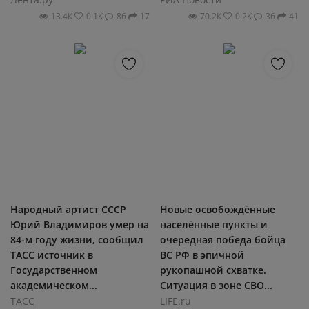
13.4К
0.1К
86
17
70.2К
0.2К
36
41
Народный артист СССР
Новые освобождённые
Юрий Владимиров умер на
населённые пункты и
84-м году жизни, сообщил
очередная победа бойца
ТАСС источник в
ВС РФ в эпичной
Государственном
рукопашной схватке.
академическом...
Ситуация в зоне СВО...
ТАСС
LIFE.ru