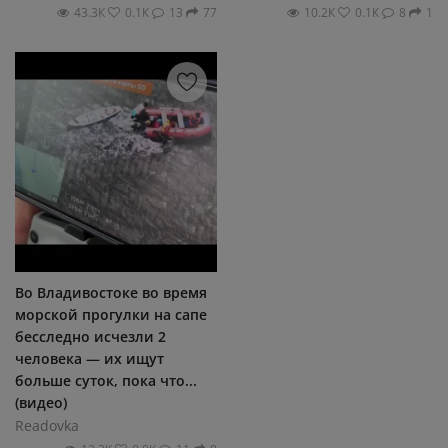
43.3К
0.1К
13
77
10.2К
0.1К
8
1
Во Владивостоке во время
морской прогулки на сапе
бесследно исчезли 2
человека — их ищут
больше суток, пока что...
(видео)
Readovka