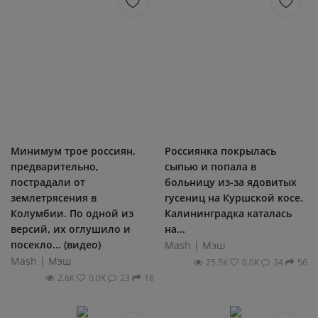
Минимум трое россиян,
Россиянка покрылась
предварительно,
сыпью и попала в
пострадали от
больницу из-за ядовитых
землетрясения в
гусениц на Куршской косе.
Колумбии. По одной из
Калининградка каталась
версий, их оглушило и
на...
посекло... (видео)
Mash | Мэш
Mash | Мэш
25.5К
0.0К
34
56
2.6К
0.0К
23
18