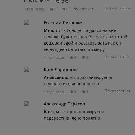
Опять не тот....😏😏😏
Пожаловаться
1 год назад
0
0
Отвечать
Евгений Петрович
Миа
, тот в Гонконг подался на две
недели, будет всех заё....вать азиатской
дешёвой едой и рассказывать как он
вынужден скитаться по миру.
Пожаловаться
1 год назад
0
0
Катя Ларионова
Александр
, м пропагандируешь
педерастию, яснопонятно
Пожаловаться
1 год назад
0
0
Александр Тарасов
Катя
, м ты пропагандируешь
педерастию, ясно понятно