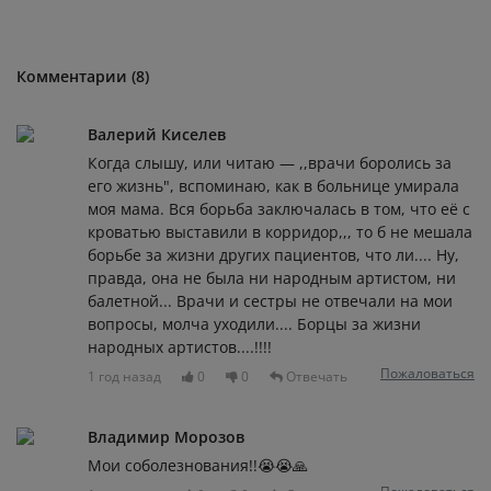
Комментарии (8)
Валерий Киселев
Когда слышу, или читаю — ,,врачи боролись за
его жизнь", вспоминаю, как в больнице умирала
моя мама. Вся борьба заключалась в том, что её с
кроватью выставили в корридор,,, то б не мешала
борьбе за жизни других пациентов, что ли.... Ну,
правда, она не была ни народным артистом, ни
балетной... Врачи и сестры не отвечали на мои
вопросы, молча уходили.... Борцы за жизни
народных артистов....!!!!
Пожаловаться
1 год назад
0
0
Отвечать
Владимир Морозов
Мои соболезнования!!😭😭🙏