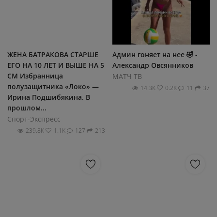
ЖЕНА БАТРАКОВА СТАРШЕ
Админ гоняет на нее 🤣 -
ЕГО НА 10 ЛЕТ И ВЫШЕ НА 5
Александр Овсянников
СМ Избранница
МАТЧ ТВ
полузащитника «Локо» —
14.3К
0.2К
11
37
Ирина Подшибякина. В
прошлом...
Спорт-Экспресс
239.8К
1.1К
127
213