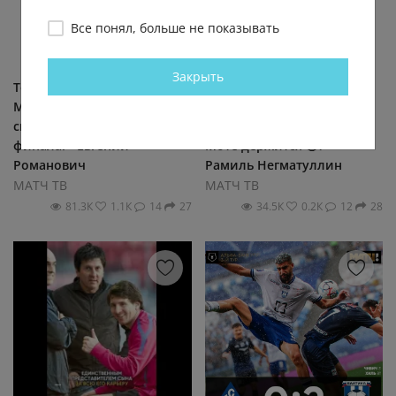
Все понял, больше не показывать
Закрыть
Теперь все понимают как
Кроме Моти , ещё кто
Месси играл на ЧМ! Не все
нибудь играет в футбол в
смогут, даже дойти до
Псж или только все на
финала. - Евгений
Моте держится 🤣? -
Романович
Рамиль Негматуллин
МАТЧ ТВ
МАТЧ ТВ
81.3К
1.1К
14
27
34.5К
0.2К
12
28