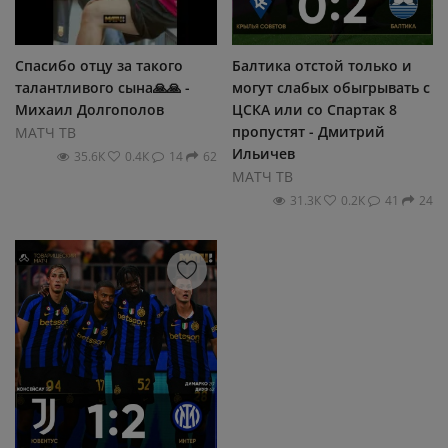
Спасибо отцу за такого
Балтика отстой только и
талантливого сына🙏🙏 -
могут слабых обыгрывать с
Михаил Долгополов
ЦСКА или со Спартак 8
пропустят - Дмитрий
МАТЧ ТВ
Ильичев
35.6К
0.4К
14
62
МАТЧ ТВ
31.3К
0.2К
41
24