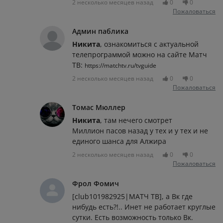
2 несколько месяцев назад
0
0
Пожаловаться
Админ паблика
Никита
, ознакомиться с актуальной
телепрограммой можно на сайте Матч
ТВ:
https://matchtv.ru/tvguide
2 несколько месяцев назад
0
0
Пожаловаться
Томас Мюллер
Никита
, там нечего смотрет
Миллион пасов назад у тех и у тех и не
единого шанса для Алжира
2 несколько месяцев назад
0
0
Пожаловаться
Фрол Фомич
[club101982925|МАТЧ ТВ], а Вк где
нибудь есть?!.. Инет не работает круглые
сутки. Есть возможность только Вк.