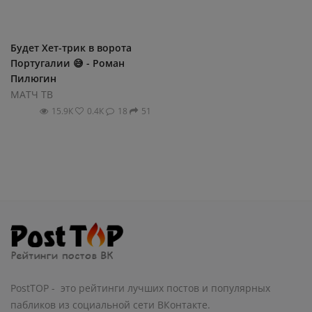
Будет Хет-трик в ворота
Португалии 😅 - Роман
Пилюгин
МАТЧ ТВ
15.9К
0.4К
18
51
PostTOP - это рейтинги лучших постов и популярных
пабликов из социальной сети ВКонтакте.