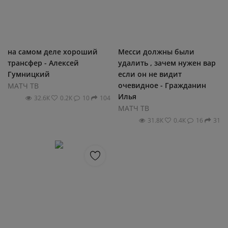
на самом деле хороший
Месси должны были
трансфер - Алексей
удалить , зачем нужен вар
Гумницкий
если он не видит
очевидное - Гражданин
МАТЧ ТВ
Илья
32.6К
0.2К
10
104
МАТЧ ТВ
31.8К
0.4К
16
31