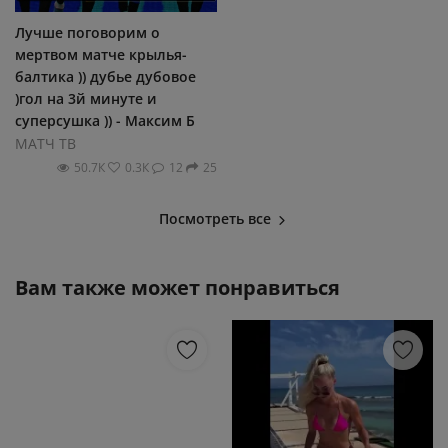
Лучше поговорим о
мертвом матче крылья-
балтика )) дубье дубовое
)гол на 3й минуте и
суперсушка )) - Максим Б
МАТЧ ТВ
50.7К
0.3К
12
25
Посмотреть все
Вам также может понравиться