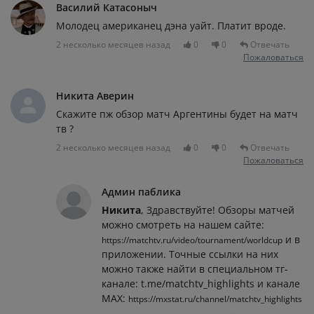
Василий Катасоныч
Молодец американец дэна уайт. Платит вроде.
2 несколько месяцев назад
0
0
Отвечать
Пожаловаться
Никита Аверин
Скажите пж обзор матч Аргентины будет на матч
тв ?
2 несколько месяцев назад
0
0
Отвечать
Пожаловаться
Админ паблика
Никита
, Здравствуйте! Обзоры матчей
можно смотреть на нашем сайте:
и в
https://matchtv.ru/video/tournament/worldcup
приложении. Точные ссылки на них
можно также найти в специальном тг-
канале: t.me/matchtv_highlights и канале
MAX:
https://mxstat.ru/channel/matchtv_highlights