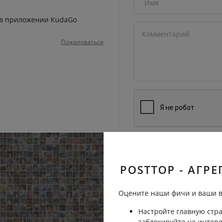
 в приложении KudaGo
Пожаловаться
Отправить на рассмо
POSTTOP - АГРЕ
Оцените наши фичи и ваши в
Настройте главную стра
заблокируйте не интер