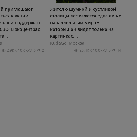
ей приглашают
Жителю шумной и суетливой
ться к акции
столицы лес кажется едва ли не
бра» и поддержать
параллельным миром,
СВО. В экоцентрах
который он видит только на
а...
картинках....
а
KudaGo: Москва
2.9К
0.0К
0
2
25.4К
0.0К
0
44