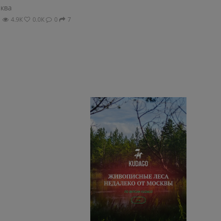
ква
4.9К
0.0К
0
7