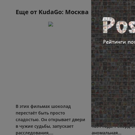
Еще от
KudaGo: Москва
В этих фильмах шоколад
Июль 2026 года ста
перестаёт быть просто
жарким за всю ист
сладостью. Он открывает двери
метеонаблюдений в
в чужие судьбы, запускает
1891 года. Рекорд 
расследования,...
аномальная...