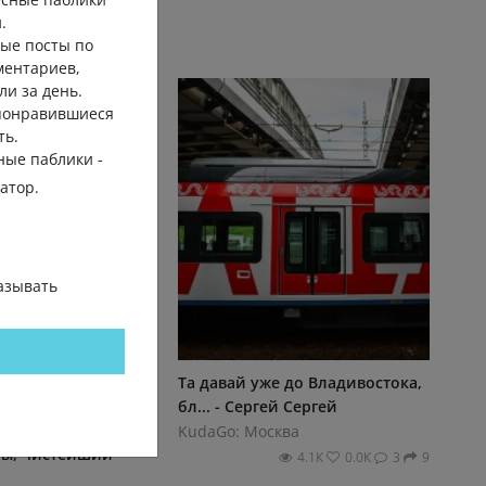
.
ые посты по
ментариев,
ли за день.
 понравившиеся
ть.
ные паблики -
гатор.
азывать
вы представляете
Та давай уже до Владивостока,
 слышите это
бл... - Сергей Сергей
есконечные луга,
KudaGo: Москва
ры, чистейший
4.1К
0.0К
3
9