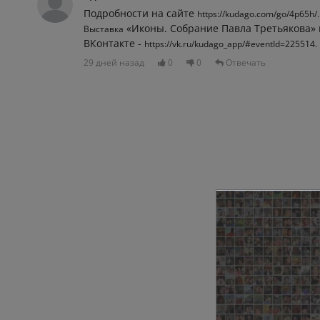
Подробности на сайте
https://kudago.com/go/4p65h/.
«Иконы. Собрание Павла Третьякова»
Выставка
ВКонтакте -
https://vk.ru/kudago_app/#eventId=225514.
29 дней назад
0
0
Отвечать