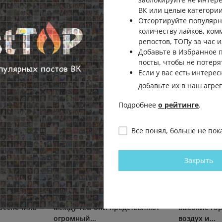
ВК или целые категории
Отсортируйте популярн
количеству лайков, ком
репостов, ТОПу за час и
Добавьте в Избранное
посты, чтобы не потеря
Если у вас есть интерес
добавьте их в наш агре
Подробнее
о рейтинге
.
Все понял, больше не пок
Закрыть
л самым
Музеи из этого списка редко
Алтай: что 
орию
можно встретить в
себе, когда
 России с
классических путеводителях, а
название? Б
обеспечила
между тем они представляют
высокие го
огромный...
воздух и...