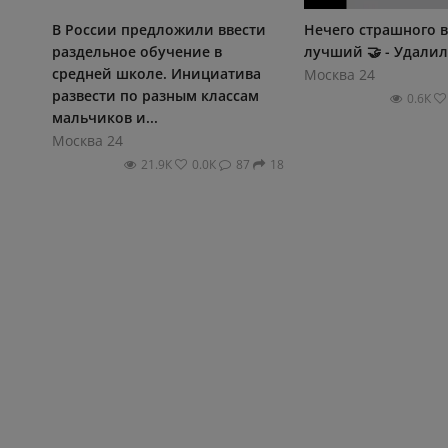
В России предложили ввести
Нечего страшного в
раздельное обучение в
лучший 🤝 - Удалил
средней школе. Инициатива
Москва 24
развести по разным классам
0.6К
мальчиков и...
Москва 24
21.9К
0.0К
87
18