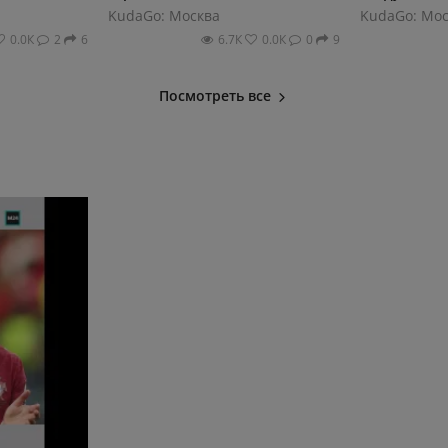
KudaGo: Москва
KudaGo: Мос
0.0К
2
6
6.7К
0.0К
0
9
Посмотреть все