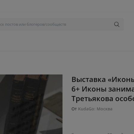
Выставка «Иконы
6+ Иконы занима
Третьякова особо
От
KudaGo: Москва