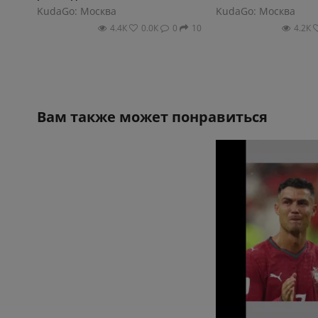
KudaGo: Москва
KudaGo: Москва
4.4К
0.0К
0
10
4.2К
Вам также может понравиться