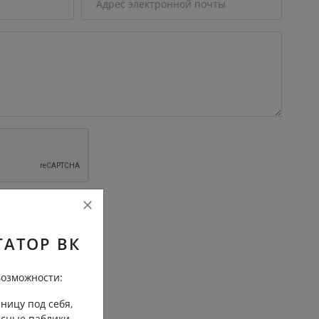
трение
ГАТОР ВК
озможности:
ницу под себя,
есные паблики