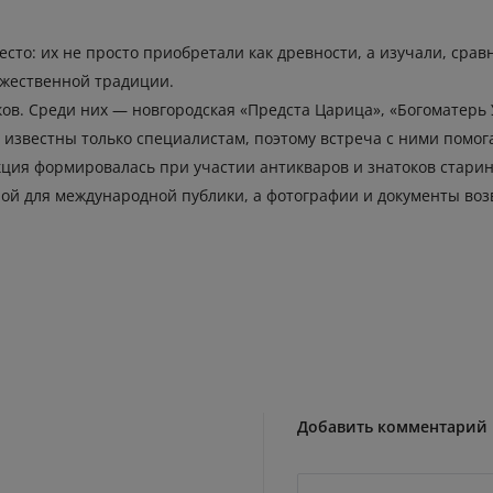
сто: их не просто приобретали как древности, а изучали, срав
ожественной традиции.
ков. Среди них — новгородская «Предста Царица», «Богоматерь 
ь известны только специалистам, поэтому встреча с ними помо
кция формировалась при участии антикваров и знатоков старины
тной для международной публики, а фотографии и документы в
Добавить комментарий