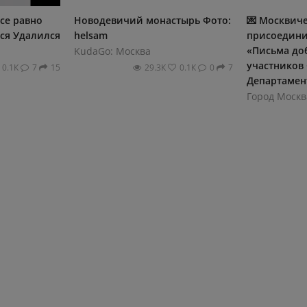
се равно
Новодевичий монастырь Фото:
💌 Москвич
ся Удалился
helsam
присоедини
«Письма до
KudaGo: Москва
участников 
0.1К
7
15
29.3К
0.1К
0
7
Департамент
Город Москв