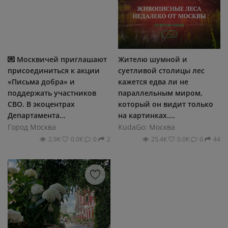
💌 Москвичей приглашают
Жителю шумной и
присоединиться к акции
суетливой столицы лес
«Письма добра» и
кажется едва ли не
поддержать участников
параллельным миром,
СВО. В экоцентрах
который он видит только
Департамента...
на картинках....
Город Москва
KudaGo: Москва
2.9К
0.0К
0
2
25.4К
0.0К
0
44