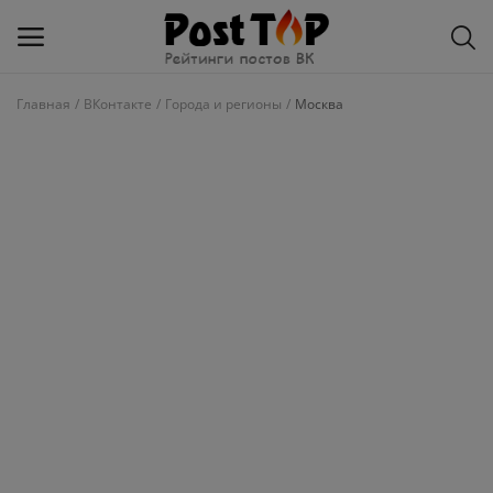
Главная
ВКонтакте
Города и регионы
Москва
Добавить
блог
ВКонтакте
Избранное
Контакты
О рейтинге
Статьи, обзоры
Войти