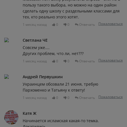
пользу такого выбора, но можно на один район
сделать одну школу с раздельными классами для
тех, кто реально этого хотят.
Пожаловаться
1 месяц назад
0
0
Отвечать
Светлана ЧЕ
Совсем уже....
Других проблем, что ли, нет???
Пожаловаться
1 месяц назад
0
0
Отвечать
Андрей Первушкин
Украинцем обозвали 21 июня, требую
Пархоменко и Татьяну к ответу!
Пожаловаться
1 месяц назад
0
0
Отвечать
Катя Ж
Начинается исламская какая-то темка.
Докатились.