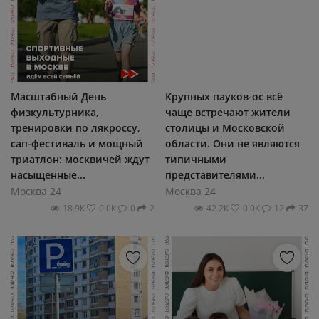
Масштабный День
Крупных пауков-ос всё
физкультурника,
чаще встречают жители
тренировки по лякроссу,
столицы и Московской
сап-фестиваль и мощный
области. Они не являются
триатлон: москвичей ждут
типичными
насыщенные...
представителями...
Москва 24
Москва 24
18.9К
0.0К
0
2
42.2К
0.0К
12
37