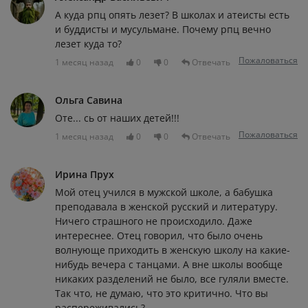
А куда рпц опять лезет? В школах и атеисты есть
и буддисты и мусульмане. Почему рпц вечно
лезет куда то?
Пожаловаться
1 месяц назад
0
0
Отвечать
Ольга Савина
Оте... сь от наших детей!!!
Пожаловаться
1 месяц назад
0
0
Отвечать
Ирина Прух
Мой отец учился в мужской школе, а бабушка
преподавала в женской русский и литературу.
Ничего страшного не происходило. Даже
интереснее. Отец говорил, что было очень
волнующе приходить в женскую школу на какие-
нибудь вечера с танцами. А вне школы вообще
никаких разделений не было, все гуляли вместе.
Так что, не думаю, что это критично. Что вы
распереживались?