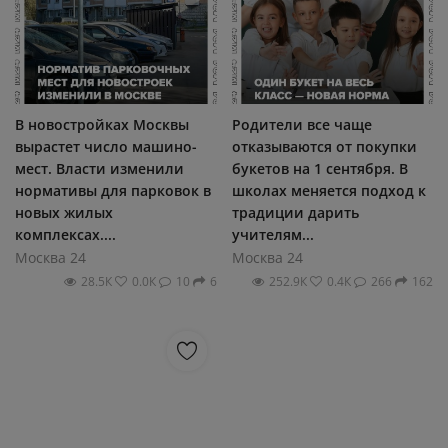
В новостройках Москвы
Родители все чаще
вырастет число машино-
отказываются от покупки
мест. Власти изменили
букетов на 1 сентября. В
нормативы для парковок в
школах меняется подход к
новых жилых
традиции дарить
комплексах....
учителям...
Москва 24
Москва 24
28.5К
0.0К
10
6
252.9К
0.4К
266
162