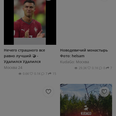
Нечего страшного все
Новодевичий монастырь
равно лучший 🤝 -
Фото: helsam
Удалился Удалился
KudaGo: Москва
Москва 24
29.3К
0.1К
0
7
0.6К
0.1К
7
15