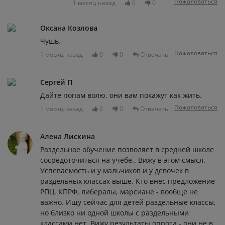
Пожаловаться
1 месяц назад
0
0
Оксана Козлова
Чушь.
Пожаловаться
1 месяц назад
0
0
Отвечать
Сергей П
Дайте попам волю, они вам покажут как жить.
Пожаловаться
1 месяц назад
0
0
Отвечать
Алена Лискина
Раздельное обучение позволяет в средней школе
сосредоточиться на учебе.. Вижу в этом смысл.
Успеваемость и у мальчиков и у девочек в
раздельных классах выше. Кто внес предложение
РПЦ, КПРФ, либералы, марсиане - вообще не
важно. Ищу сейчас для детей раздельные классы,
но близко ни одной школы с раздельными
классами нет. Вижу результаты опроса - они не в