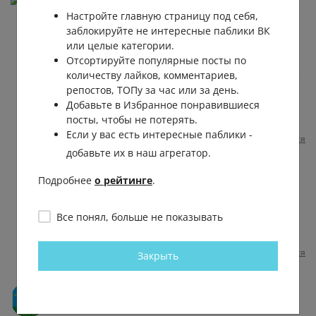
Настройте главную страницу под себя,
Максимально против 🤮🤮🤮🤮🤮🤮🤮🤮🤮 А мы
заблокируйте не интересные паблики ВК
разве перестали быть светским государством пр
или целые категории.
конституции, чтобы рпц решало такие важные
Отсортируйте популярные посты по
вопросы?? Нехорошо будет, если все массово в
количеству лайков, комментариев,
Китай будут переезжать, М-да. Есть религиозные
репостов, ТОПу за час или за день.
люди, рады за них, но не все же верят, не
Добавьте в Избранное понравившиеся
забываем, что у нас советское государство, и в
посты, чтобы не потерять.
ссср религии почти не было. Что-то с памятью??
Если у вас есть интересные паблики -
Пожаловаться
1 месяц назад
0
0
Отвечать
добавьте их в наш агрегатор.
Алексей Иванов
Подробнее
о рейтинге
.
Ольга
, там больше ДУМ со своими
шариатскими идеями лезет. А сейчас
Все понял, больше не показывать
ещё и попы подхватили. Такое
мракобесие в России начинается
Пожаловаться
1 месяц назад
0
0
Закрыть
Высоков Алексей
Бред