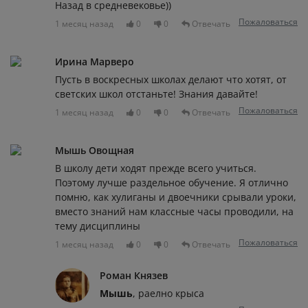
Назад в средневековье))
Пожаловаться
1 месяц назад
0
0
Отвечать
Ирина Марверо
Пусть в воскресных школах делают что хотят, от
светских школ отстаньте! Знания давайте!
Пожаловаться
1 месяц назад
0
0
Отвечать
Мышь Овощная
В школу дети ходят прежде всего учиться.
Поэтому лучше раздельное обучение. Я отлично
помню, как хулиганы и двоечники срывали уроки,
вместо знаний нам классные часы проводили, на
тему дисциплины
Пожаловаться
1 месяц назад
0
0
Отвечать
Роман Князев
Мышь
, раелно крыса