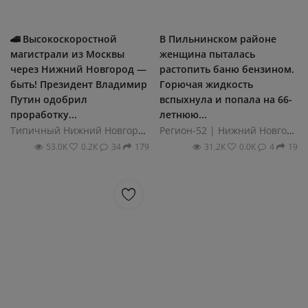
🚄 Высокоскоростной
В Пильнинском районе
магистрали из Москвы
женщина пыталась
через Нижний Новгород —
растопить баню бензином.
быть! Президент Владимир
Горючая жидкость
Путин одобрил
вспыхнула и попала на 66-
проработку...
летнюю...
Типичный Нижний Новгород
Регион-52 | Нижний Новгород
53.0К
0.2К
34
179
31.2К
0.0К
4
19