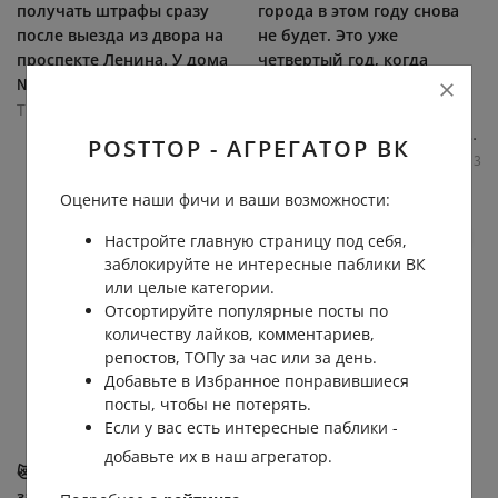
получать штрафы сразу
города в этом году снова
после выезда из двора на
не будет. Это уже
проспекте Ленина. У дома
четвертый год, когда
№76 камера фиксирует...
жители встречают
праздник без...
Типичный Нижний Новгород
Типичный Нижний Новгород
12.2К
0.0К
4
21
POSTTOP - АГРЕГАТОР ВК
3.0К
0.0К
2
3
Оцените наши фичи и ваши возможности:
Настройте главную страницу под себя,
заблокируйте не интересные паблики ВК
или целые категории.
Отсортируйте популярные посты по
количеству лайков, комментариев,
репостов, ТОПу за час или за день.
Добавьте в Избранное понравившиеся
посты, чтобы не потерять.
Если у вас есть интересные паблики -
добавьте их в наш агрегатор.
😿 В Керженском
🚤 Пьяная прогулка на
заповеднике не стало
лодке закончилась судом.