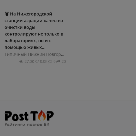
🦞 На Нижегородской
станции аэрации качество
очистки воды
контролируют не только в
лабораториях, но и с
помощью живых...
Типичный Нижний Новгород
27.0К
0.0К
9
20