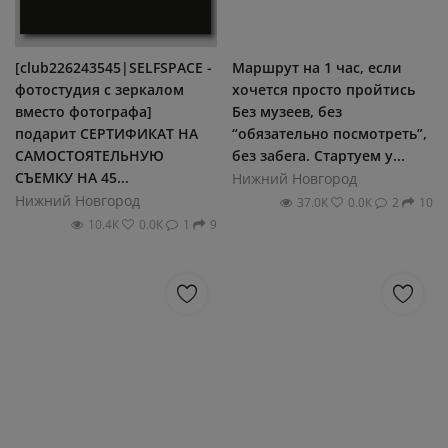
[club226243545|SELFSPACE -
Маршрут на 1 час, если
фотостудия с зеркалом
хочется просто пройтись
вместо фотографа]
Без музеев, без
подарит СЕРТИФИКАТ НА
“обязательно посмотреть”,
САМОСТОЯТЕЛЬНУЮ
без забега. Стартуем у...
СЪЕМКУ НА 45...
Нижний Новгород
Нижний Новгород
37.0К
0.0К
2
10
10.4К
0.0К
1
9