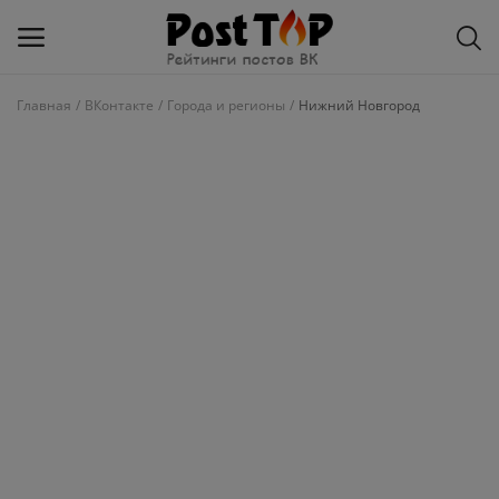
Главная
ВКонтакте
Города и регионы
Нижний Новгород
Добавить
блог
ВКонтакте
Избранное
Контакты
О рейтинге
Статьи, обзоры
Войти