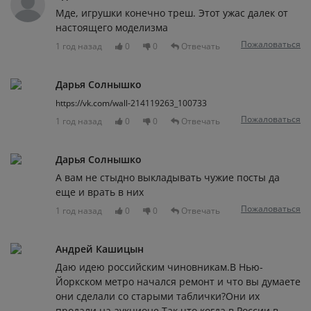
Мде, игрушки конечно треш. Этот ужас далек от
настоящего моделизма
Пожаловаться
1 год назад
0
0
Отвечать
Дарья Солнышко
https://vk.com/wall-214119263_100733
Пожаловаться
1 год назад
0
0
Отвечать
Дарья Солнышко
А вам не стыдно выкладывать чужие посты да
еще и врать в них
Пожаловаться
1 год назад
0
0
Отвечать
Андрей Кашицын
Даю идею российским чиновникам.В Нью-
Йоркском метро начался ремонт и что вы думаете
они сделали со старыми таблички?Они их
продали на аукционе.Так что когда в России в