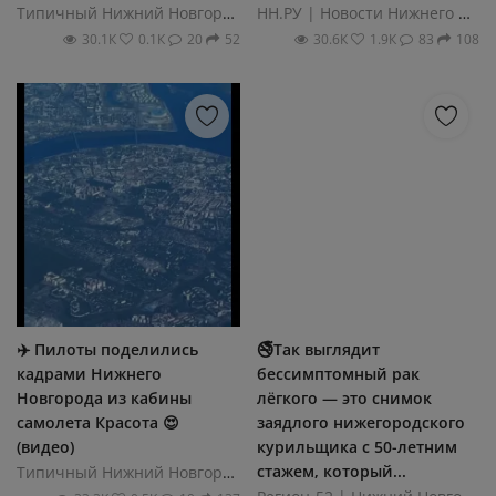
Типичный Нижний Новгород
НН.РУ | Новости Нижнего Новгорода
30.1К
0.1К
20
52
30.6К
1.9К
83
108
✈️ Пилоты поделились
🚭Так выглядит
кадрами Нижнего
бессимптомный рак
Новгорода из кабины
лёгкого — это снимок
самолета Красота 😍
заядлого нижегородского
(видео)
курильщика с 50-летним
стажем, который...
Типичный Нижний Новгород