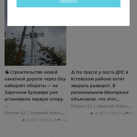
Закрыть
🚡 Строительство новой
⚠️ На трассе у поста ДПС в
канатной дороги через Оку
Кстовском районе хотят
набирает обороты — на
закрыть разворот. В
Заречном бульваре уже
региональном Минтрансе
установили первую опору.
объяснили, что этот...
...
Регион-52 | Нижний Новгород
Регион-52 | Нижний Новгород
4.3К
0.0К
4
6
6.6К
0.0К
3
14