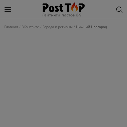
Главная
ВКонтакте
Города и регионы
Нижний Новгород
Добавить
блог
ВКонтакте
Избранное
Контакты
О рейтинге
Статьи, обзоры
Войти