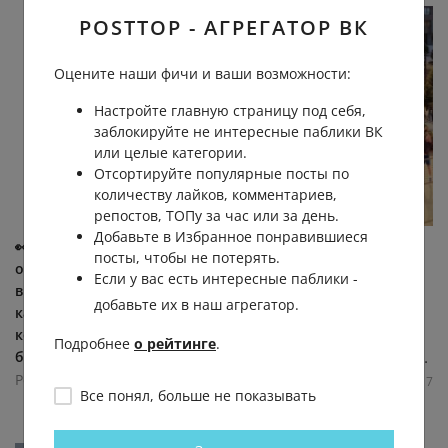
POSTTOP - АГРЕГАТОР ВК
Оцените наши фичи и ваши возможности:
Настройте главную страницу под себя,
заблокируйте не интересные паблики ВК
или целые категории.
Отсортируйте популярные посты по
количеству лайков, комментариев,
репостов, ТОПу за час или за день.
Добавьте в Избранное понравившиеся
👀 В Нижегородской
🏗 В Приокском районе
посты, чтобы не потерять.
области на дежурство
Нижнего Новгорода
Если у вас есть интересные паблики -
вышла умная «Газель» с 28
построят новый жилой
добавьте их в наш агрегатор.
камерами. Передвижной
квартал, где смогут жить
комплекс видеоаналитики
около 11 тысяч человек....
Подробнее
о рейтинге
.
будет...
Регион-52 | Нижний Новгород
Регион-52 | Нижний Новгород
6.4К
0.0К
9
7
Все понял, больше не показывать
6.8К
0.0К
5
6