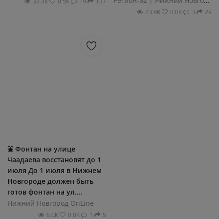
Регион-52 | Нижний Новгород
33.3К
0.5К
19
137
23.9К
0.0К
3
29
⛲️ Фонтан на улице
Чаадаева восстановят до 1
июля До 1 июля в Нижнем
Новгороде должен быть
готов фонтан на ул....
Нижний Новгород OnLine
6.0К
0.0К
1
5