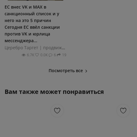
ЕС внес VK и MAX в
санкционный список и у
него на это 5 причин
Сегодня ЕС ввёл санкции
против VK и юрлица
мессенджера...
Церебро Таргет | продвижение
6.7К
0.0К
6
19
Посмотреть все
Вам также может понравиться