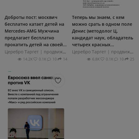
Доброты пост: москвич
Теперь мы знаем, с кем
бесплатно катает детей на
можно срать в одном поле
Mercedes-AMG Мужчина
Денис (методолог Ц,
предлагает бесплатно
кандидат наук, обладатель
прокатить детей на своей...
четырех красных...
Церебро Таргет | продвижение
Церебро Таргет | продвижение
14.2К
0.1К
10
14
6.8К
0.1К
10
25