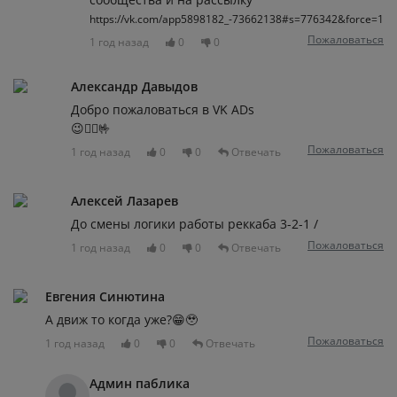
https://vk.com/app5898182_-73662138#s=776342&force=1
Пожаловаться
1 год назад
0
0
Александр Давыдов
Добро пожаловаться в VK ADs
😉🧚‍♀️🤟
Пожаловаться
1 год назад
0
0
Отвечать
Алексей Лазарев
До смены логики работы реккаба 3-2-1 /
Пожаловаться
1 год назад
0
0
Отвечать
Евгения Синютина
А движ то когда уже?😁🥹
Пожаловаться
1 год назад
0
0
Отвечать
Админ паблика