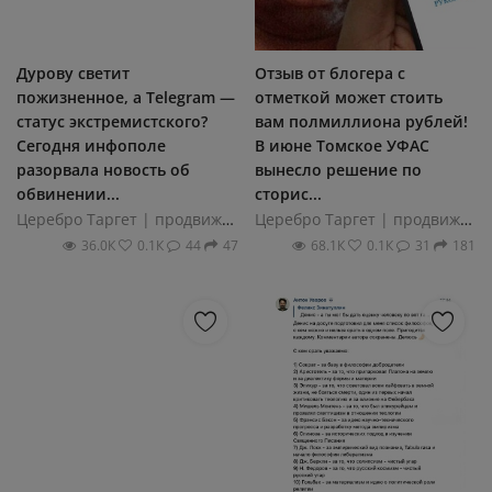
Дурову светит
Отзыв от блогера с
пожизненное, а Telegram —
отметкой может стоить
статус экстремистского?
вам полмиллиона рублей!
Сегодня инфополе
В июне Томское УФАС
разорвала новость об
вынесло решение по
обвинении...
сторис...
Церебро Таргет | продвижение
Церебро Таргет | продвижение
36.0К
0.1К
44
47
68.1К
0.1К
31
181