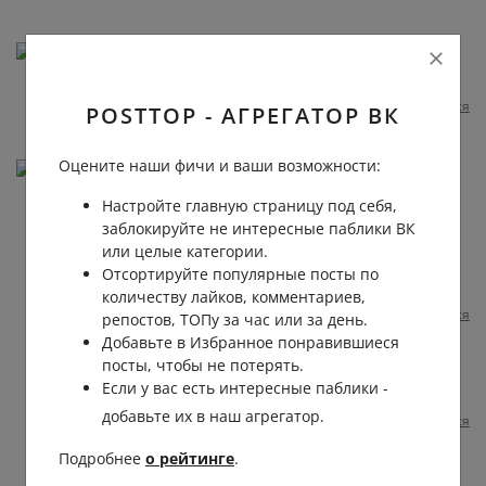
Валентина Рыбакова-Дизайнер
Удачи!!!
Пожаловаться
1 год назад
0
0
Отвечать
POSTTOP - АГРЕГАТОР ВК
Оцените наши фичи и ваши возможности:
Роман Черных
Нашёл ошибку в тексте поста:
Настройте главную страницу под себя,
для ебя связку
заблокируйте не интересные паблики ВК
[club73662138|Церебро Таргет | продвижение и
или целые категории.
реклама бизнеса]
Отсортируйте популярные посты по
[id23818|Феликс Зинатуллин fzinatullin]
количеству лайков, комментариев,
Пожаловаться
1 год назад
0
0
Отвечать
репостов, ТОПу за час или за день.
Добавьте в Избранное понравившиеся
посты, чтобы не потерять.
Феликс Зинатуллин
Если у вас есть интересные паблики -
Роман
, это не баг, это фича )))
добавьте их в наш агрегатор.
Пожаловаться
1 год назад
0
0
Подробнее
о рейтинге
.
Роман Черных