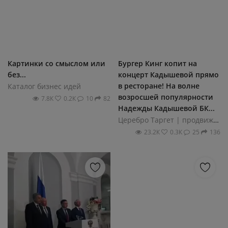
Картинки со смыслом или
Бургер Кинг копит на
без...
концерт Кадышевой прямо
в ресторане! На волне
Каталог бизнес идей
возросшей популярности
7.8К
0.2К
10
82
Надежды Кадышевой БК...
Церебро Таргет | продвижение
23.2К
0.3К
25
136