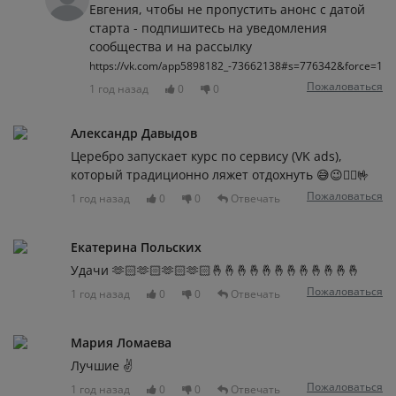
Евгения, чтобы не пропустить анонс с датой
старта - подпишитесь на уведомления
сообщества и на рассылку
https://vk.com/app5898182_-73662138#s=776342&force=1
Пожаловаться
1 год назад
0
0
Александр Давыдов
Церебро запускает курс по сервису (VK ads),
который традиционно ляжет отдохнуть 😅😉🧚‍♀️🤟
Пожаловаться
1 год назад
0
0
Отвечать
Екатерина Польских
Удачи 🫶🏻🫶🏻🫶🏻🫶🏻🤞🤞🤞🤞🤞🤞🤞🤞🤞🤞🤞🤞
Пожаловаться
1 год назад
0
0
Отвечать
Мария Ломаева
Лучшие ✌️
Пожаловаться
1 год назад
0
0
Отвечать