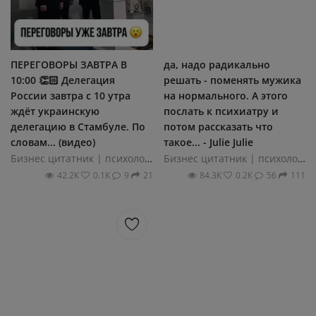
ПЕРЕГОВОРЫ ЗАВТРА В
да, надо радикально
10:00 👏🏻 Делегация
решать - поменять мужика
России завтра с 10 утра
на нормального. А этого
ждёт украинскую
послать к психиатру и
делегацию в Стамбуле. По
потом рассказать что
словам... (видео)
такое... - Julie Julie
Бизнес цитатник | психология и саморазвитие
Бизнес цитатник | психология и саморазвитие
42.2К
0.1К
9
21
84.3К
0.2К
56
111