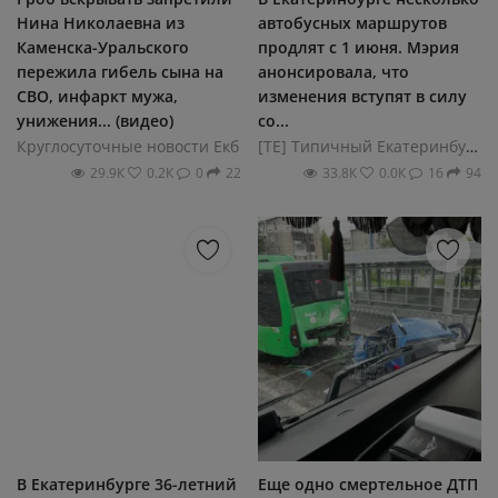
Нина Николаевна из
автобусных маршрутов
Каменска-Уральского
продлят с 1 июня. Мэрия
пережила гибель сына на
анонсировала, что
СВО, инфаркт мужа,
изменения вступят в силу
унижения... (видео)
со...
Круглосуточные новости Екб
[ТЕ] Типичный Екатеринбург
29.9К
0.2К
0
22
33.8К
0.0К
16
94
В Екатеринбурге 36-летний
Еще одно смертельное ДТП