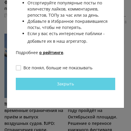
футбол во дворе. Конфликт
День строителя.
Отсортируйте популярные посты по
произошёл на... (видео)
Праздничные...
количеству лайков, комментариев,
[ТЕ] Типичный Екатеринбург
[ТЕ] Типичный Екатеринбург
репостов, ТОПу за час или за день.
Добавьте в Избранное понравившиеся
7.8К
0.0К
13
5
7.7К
0.0К
0
18
посты, чтобы не потерять.
Если у вас есть интересные паблики -
добавьте их в наш агрегатор.
Подробнее
о рейтинге
.
Все понял, больше не показывать
Закрыть
❗️В Кольцово ввели
«Красная строка» в этом
временные ограничения на
году пройдёт на
приём и выпуск
Октябрьской площади.
воздушных судов. ❗️UPD:
Решение о переносе
Ограничения сняли.
книжного фестиваля