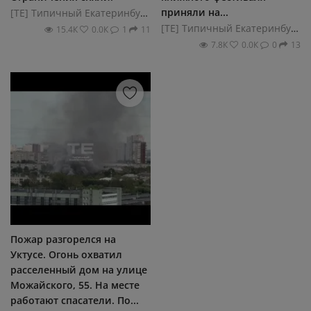
приняли на...
[ТЕ] Типичный Екатеринбург
[ТЕ] Типичный Екатеринбург
15.4К
0.0К
1
11
7.8К
0.0К
0
13
Пожар разгорелся на
Уктусе. Огонь охватил
расселенный дом на улице
Можайского, 55. На месте
работают спасатели. По...