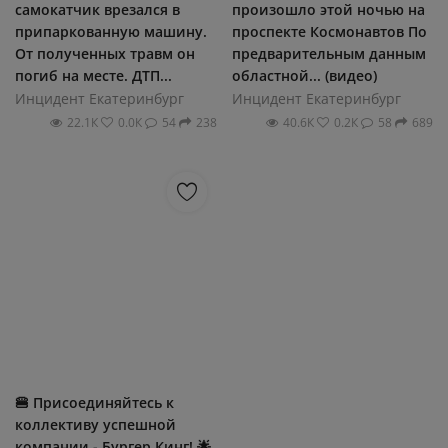
самокатчик врезался в
произошло этой ночью на
припаркованную машину.
проспекте Космонавтов По
От полученных травм он
предварительным данным
погиб на месте. ДТП...
областной... (видео)
Инцидент Екатеринбург
Инцидент Екатеринбург
22.1К
0.0К
54
238
40.6К
0.2К
58
689
🍔 Присоединяйтесь к
коллективу успешной
компании - Бургер Кинг! 🌟