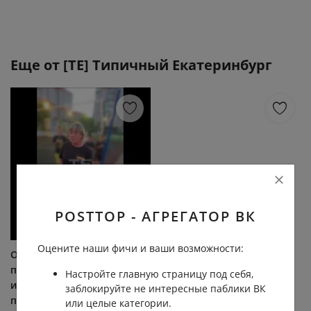
Еще от
[ТЕ] Типичный Екатеринбург
POSTTOP - АГРЕГАТОР ВК
Оцените наши фичи и ваши возможности:
Охранница влепила
Uma2rman, мотошоу и 50
подростку пощёчину и
единиц строительной
Настройте главную страницу под себя,
избила его друга
техники: как в
заблокируйте не интересные паблики ВК
пятилитровкой за игру в
Екатеринбурге отметят
или целые категории.