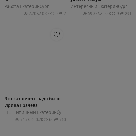
Работа Екатеринбург
Интересный Екатеринбург
2.2К
0.0К
0
2
59.8К
0.2К
9
291
Это как лететь надо было. -
Ирина Грачева
[ТЕ] Типичный Екатеринбург
74.7К
0.2К
66
760