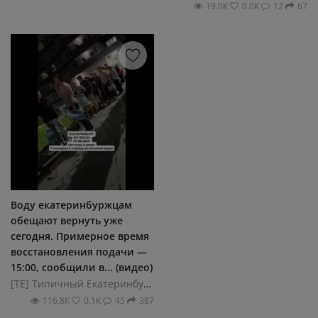
19.0К
0.0К
12
67
Воду екатеринбуржцам
обещают вернуть уже
сегодня. Примерное время
восстановления подачи —
15:00, сообщили в... (видео)
[ТЕ] Типичный Екатеринбург
116.8К
0.1К
45
387