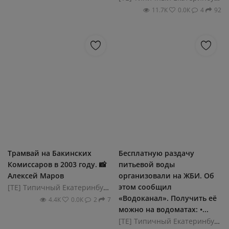
11.7К
0.0К
4
92
Трамвай на Бакинских
Бесплатную раздачу
Комиссаров в 2003 году. 📸
питьевой воды
Алексей Маров
организовали на ЖБИ. Об
этом сообщил
[ТЕ] Типичный Екатеринбург
«Водоканал». Получить её
4.4К
0.0К
2
7
можно на водоматах: •...
[ТЕ] Типичный Екатеринбург