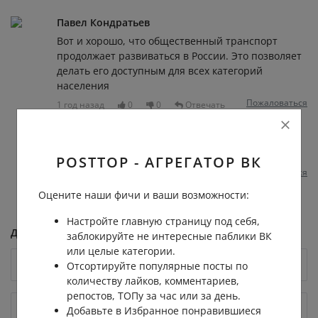
Павел Кондратьев
Вот и хорошо, что общественный транспорт
продолжает развиваться в России. Это позволяет
делать его доступным для всех категорий
населения
Пожаловаться
1 год назад
0
0
Отвечать
Павел Зеленский
Павел
, опять бот.Сгинь
POSTTOP - АГРЕГАТОР ВК
Пожаловаться
1 год назад
0
0
Оцените наши фичи и ваши возможности:
Настройте главную страницу под себя,
Добавить комментарий
заблокируйте не интересные паблики ВК
или целые категории.
Отсортируйте популярные посты по
количеству лайков, комментариев,
репостов, ТОПу за час или за день.
Добавьте в Избранное понравившиеся