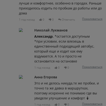
лучше и комфортнее, особенно в городах. Раньше
приходилось ездить по пробкам до работы или до
дома
Пожаловаться
1 год назад
0
0
Отвечать
Николай Лукманов
Александр
, *остается доступным
*при условии, если влезешь в
единственный подходящий автобус,
который еще и ездит как ему
вздумается. А то и просто не
остановится на остановке
Пожаловаться
1 год назад
0
0
Анна Егорова
Это и не делось никуда,те же пробки, и
точно та же давка в маршрутках,
поэтому искренне не понимаю где вы
увидели улучшение и комфорт 🤷
Пожаловаться
1 год назад
0
0