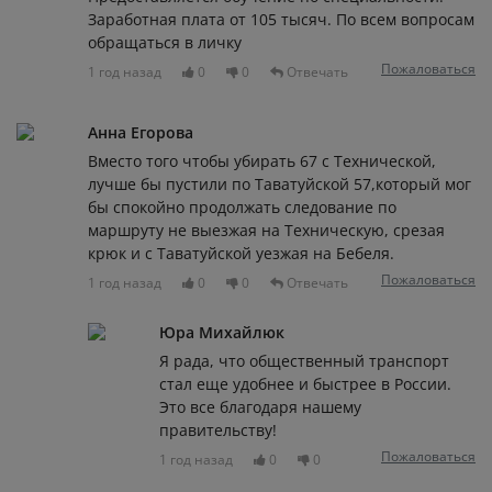
Заработная плата от 105 тысяч. По всем вопросам
обращаться в личку
Пожаловаться
1 год назад
0
0
Отвечать
Анна Егорова
Вместо того чтобы убирать 67 с Технической,
лучше бы пустили по Таватуйской 57,который мог
бы спокойно продолжать следование по
маршруту не выезжая на Техническую, срезая
крюк и с Таватуйской уезжая на Бебеля.
Пожаловаться
1 год назад
0
0
Отвечать
Юра Михайлюк
Я рада, что общественный транспорт
стал еще удобнее и быстрее в России.
Это все благодаря нашему
правительству!
Пожаловаться
1 год назад
0
0