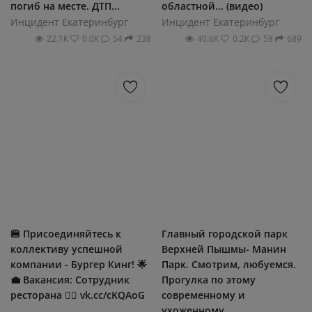
погиб на месте. ДТП...
областной... (видео)
Инцидент Екатеринбург
Инцидент Екатеринбург
22.1К
0.0К
54
238
40.6К
0.2К
58
689
🍔 Присоединяйтесь к
Главный городской парк
коллективу успешной
Верхней Пышмы- Манин
компании - Бургер Кинг! 🌟
Парк. Смотрим, любуемся.
💼 Вакансия: Сотрудник
Прогулка по этому
ресторана 👉🏻 vk.cc/cKQAoG
современному и
...
ухоженному...