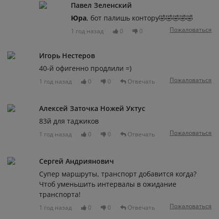
Павел Зеленский
Юра
, бот палишь контору🤣🤣🤣🤣🤣
Пожаловаться
1 год назад
0
0
Игорь Нестеров
40-й офигенно продлили =)
Пожаловаться
1 год назад
0
0
Отвечать
Алексей Заточка Ножей Уктус
83й для таджиков
Пожаловаться
1 год назад
0
0
Отвечать
Сергей Андриянович
Супер маршруты, транспорт добавится когда?
Чтоб уменьшить интервалы в ожидание
транспорта!
Пожаловаться
1 год назад
0
0
Отвечать