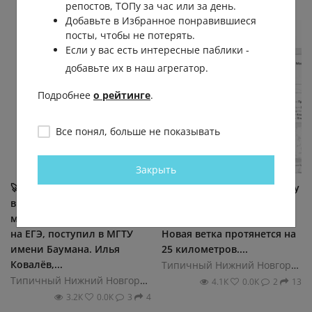
репостов, ТОПу за час или за день.
Добавьте в Избранное понравившиеся
посты, чтобы не потерять.
Если у вас есть интересные паблики -
добавьте их в наш агрегатор.
Подробнее
о рейтинге
.
Все понял, больше не показывать
Закрыть
🚀 Нижегородский
🛤️ Железную дорогу между
выпускник, набравший
Мызой и Кстово хотят
максимальные 300 баллов
построить к 2029 году.
на ЕГЭ, поступил в МГТУ
Новая ветка протянется на
имени Баумана. Илья
25 километров....
Ковалёв,...
Типичный Нижний Новгород
Типичный Нижний Новгород
4.1К
0.0К
2
13
3.2К
0.0К
3
4