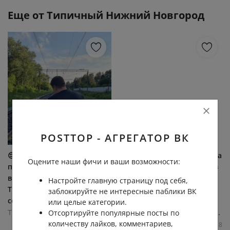
Еще от
Типичный Нижний Новгород
POSTTOP - АГРЕГАТОР ВК
😔 19-летний парень погиб
Жесткая авария произошла
Оцените наши фичи и ваши возможности:
под колесами электрички
на Заревской объездной в
в Нижегородской области.
Дзержинске. По данным
Настройте главную страницу под себя,
Трагедия произошла
ГАИ, водитель грузового
заблокируйте не интересные паблики ВК
сегодня утром на...
авто, предварительно,...
или целые категории.
Типичный Нижний Новгород
Типичный Нижний Новгород
Отсортируйте популярные посты по
количеству лайков, комментариев,
4.3К
0.0К
1
6
6.5К
0.0К
4
18