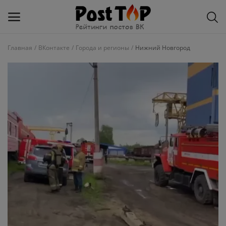
Главная
ВКонтакте
Города и регионы
Нижний Новгород
Добавить
блог
ВКонтакте
Избранное
Контакты
О рейтинге
Статьи, обзоры
Войти