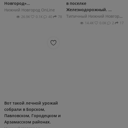
Новгород»...
в поселке
Железнодорожный. ...
Нижний Новгород OnLine
Типичный Нижний Новгород
26.9К
0.1К
40
78
14.4К
0.0К
2
17
Вот такой лечной урожай
собрали в Борском,
Павловском, Городецком и
Арзамасском районах.