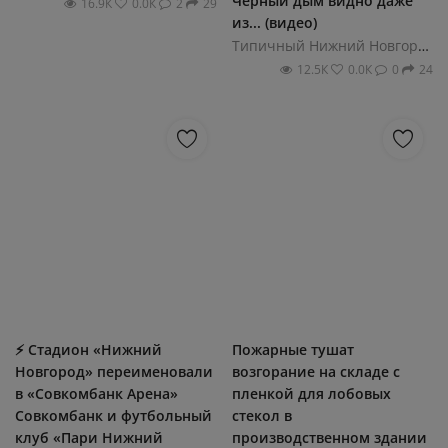
Черный дым видно даже
16.9К
0.0К
2
29
из... (видео)
Типичный Нижний Новгород
12.5К
0.0К
0
24
⚡️ Стадион «Нижний
Пожарные тушат
Новгород» переименовали
возгорание на складе с
в «Совкомбанк Арена»
пленкой для лобовых
Совкомбанк и футбольный
стекол в
клуб «Пари Нижний
производственном здании