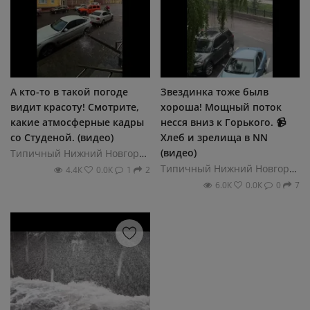
А кто-то в такой погоде
Звездинка тоже былв
видит красоту! Смотрите,
хороша! Мощный поток
какие атмосферные кадры
несся вниз к Горького. 📹
со Студеной. (видео)
Хлеб и зрелища в NN
(видео)
Типичный Нижний Новгород
Типичный Нижний Новгород
4.4К
0.0К
1
2
6.0К
0.0К
0
7