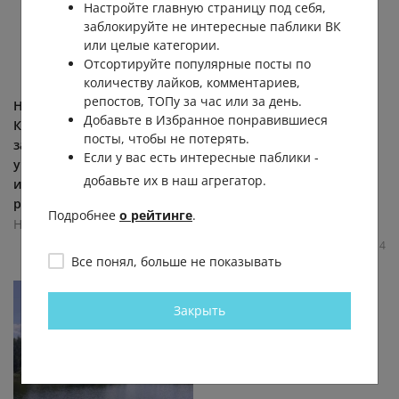
Настройте главную страницу под себя,
заблокируйте не интересные паблики ВК
или целые категории.
Отсортируйте популярные посты по
количеству лайков, комментариев,
репостов, ТОПу за час или за день.
На трассе у поста ДПС в
У нижегородца
Добавьте в Избранное понравившиеся
Кстовском районе могут
обнаружили полную
посты, чтобы не потерять.
закрыть разворот —
зеркальность внутренних
Если у вас есть интересные паблики -
участок признали одним
органов — сердце справа,
добавьте их в наш агрегатор.
из самых аварийных в
печень слева. Необычную
регионе. ...
патологию...
Подробнее
о рейтинге
.
Нижний Новгород
Нижний Новгород
4.6К
0.0К
2
2
4.7К
0.0К
0
4
Все понял, больше не показывать
Закрыть