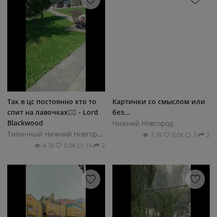
Так в цс постоянно кто то
Картинки со смыслом или
спит на лавочках🤷‍♂ - Lord
без...
Blackwood
Нижний Новгород
Типичный Нижний Новгород
7.7К
0.0К
3
2
4.7К
0.0К
19
2