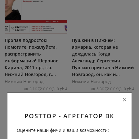
Пропал подросток!
Пушкин в Нижнем:
Помогите, пожалуйста,
ярмарка, которая не
распространить
дождалась Когда
информацию! Шеронов
Александр Сергеевич
Кирилл, 2011 г.р., г.о.
Пушкин приехал в Нижний
Нижний Новгород, г....
Новгород, он, как и...
Нижний Новгород
Нижний Новгород
3.1К
0.0К
0
4
5.3К
0.0К
0
4
POSTTOP - АГРЕГАТОР ВК
Оцените наши фичи и ваши возможности: