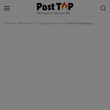
Главная
ВКонтакте
Города и регионы
Нижний Новгород
Добавить
блог
ВКонтакте
Избранное
Контакты
О рейтинге
Статьи, обзоры
Войти