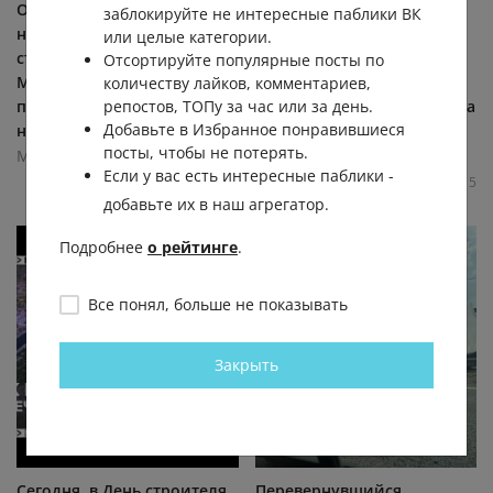
Они создают город на
Москвичи всё чаще дают
заблокируйте не интересные паблики ВК
наших глазах — день
детям имена русских
или целые категории.
строителя отметят в
богатырей 💪 Илья снова
Отсортируйте популярные посты по
Москве 9 августа. В
ворвался в топ для
количеству лайков, комментариев,
программе «Москва. Итоги
мальчиков — с начала года
репостов, ТОПу за час или за день.
Добавьте в Избранное понравившиеся
недели с... (видео)
так...
посты, чтобы не потерять.
Москва 24
Москва 24
Если у вас есть интересные паблики -
2.6К
0.0К
1
2
10.7К
0.0К
21
5
добавьте их в наш агрегатор.
Подробнее
о рейтинге
.
Все понял, больше не показывать
Закрыть
Сегодня, в День строителя,
Перевернувшийся