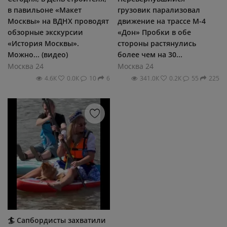
в павильоне «Макет
грузовик парализовал
Москвы» на ВДНХ проводят
движение на трассе М-4
обзорные экскурсии
«Дон» Пробки в обе
«История Москвы».
стороны растянулись
Можно... (видео)
более чем на 30...
Москва 24
Москва 24
4.6К
0.0К
10
6
341.0К
0.2К
55
225
🏄 Сапбордисты захватили