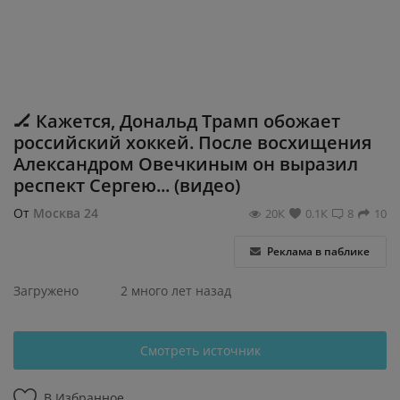
Регистрация
🏒 Кажется, Дональд Трамп обожает
российский хоккей. После восхищения
Александром Овечкиным он выразил
респект Сергею... (видео)
От
Москва 24
20К
0.1К
8
10
Реклама в паблике
Загружено
2 много лет назад
Смотреть источник
В Избранное