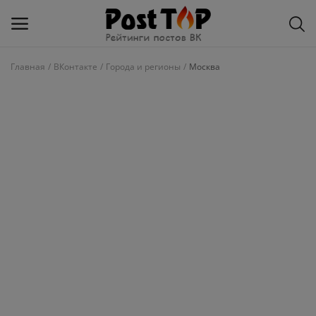
Главная
ВКонтакте
Города и регионы
Москва
Добавить
блог
ВКонтакте
Избранное
Контакты
О рейтинге
Статьи, обзоры
Войти