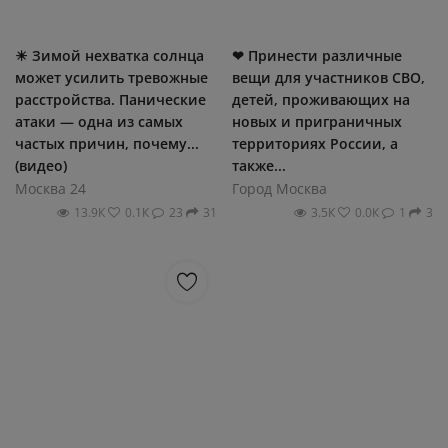
☀ Зимой нехватка солнца
❤ Принести различные
может усилить тревожные
вещи для участников СВО,
расстройства. Панические
детей, проживающих на
атаки — одна из самых
новых и приграничных
частых причин, почему...
территориях России, а
(видео)
также...
Москва 24
Город Москва
13.9К
0.1К
23
31
3.5К
0.0К
1
3