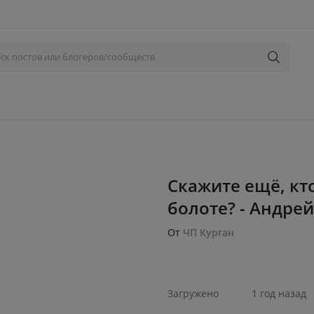
Скажите ещё, кт
болоте? - Андре
От
ЧП Курган
Загружено
1 год назад