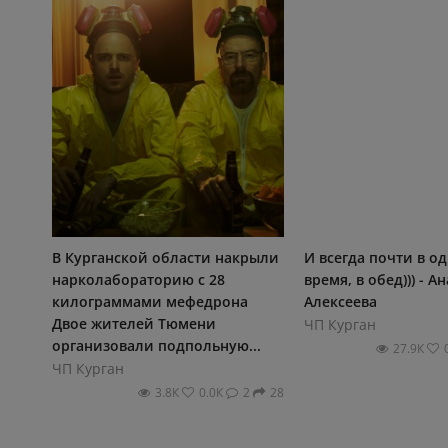
В Курганской области накрыли
И всегда почти в о
нарколабораторию с 28
время, в обед))) - А
килограммами мефедрона
Алексеева
Двое жителей Тюмени
ЧП Курган
организовали подпольную...
27.9К
ЧП Курган
3.8К
0.0К
2
28