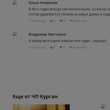
Ольга Новикова
В 90-х годах всегда там болото было, а сейчас 
потом удивляются почему в новых домах в под
1 год назад
0
0
Отвечать
Владимир Митченко
А комаров в парке извели или зудят, заразы?
1 год назад
0
0
Отвечать
Еще от
ЧП Курган