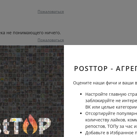
Пожаловаться
ека не понимающего ничего.
Пожаловаться
POSTTOP - АГРЕ
Пожаловаться
Оцените наши фичи и ваши в
зговаривать
Настройте главную стра
Пожаловаться
заблокируйте не интер
ВК или целые категории
Отсортируйте популярн
количеству лайков, ком
репостов, ТОПу за час и
Пожаловаться
Добавьте в Избранное