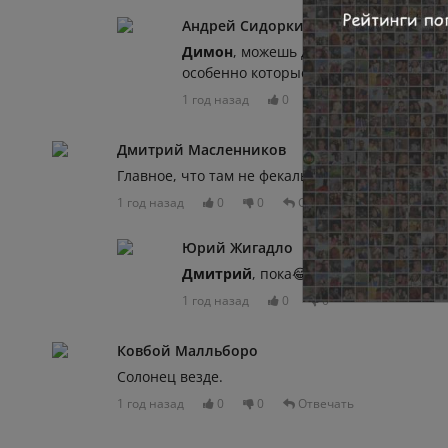
Андрей Сидоркин
Димон
, можешь даже не спрашивать,
особенно которые не знают свою фа
1 год назад
0
0
Дмитрий Масленников
Главное, что там не фекальные воды.
1 год назад
0
0
Отвечать
Юрий Жигадло
Дмитрий
, пока😂
1 год назад
0
0
Ковбой Малльборо
Солонец везде.
1 год назад
0
0
Отвечать