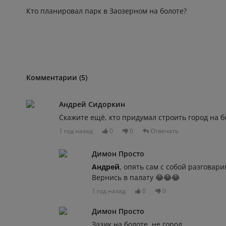
Кто планировал парк в Заозерном на болоте?
Комментарии (5)
Андрей Сидоркин
Скажите ещё, кто придумал строить город на б
1 год назад
0
0
Отвечать
Димон Просто
Андрей
, опять сам с собой разговар
Вернись в палату 😂😂😂
1 год назад
0
0
Димон Просто
Зазик на болоте, не город.