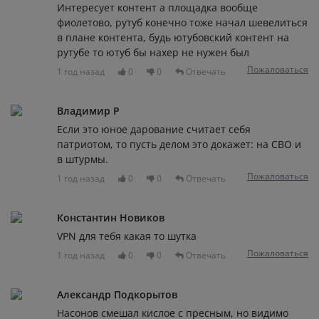
Интересует контент а площадка вообще
фиолетово, рутуб конечно тоже начал шевелиться
в плане контента, будь ютубовский контент на
рутубе то ютуб бы нахер не нужен был
Пожаловаться
1 год назад
0
0
Отвечать
Владимир Р
Если это юное дарование считает себя
патриотом, то пусть делом это докажет: на СВО и
в штурмы.
Пожаловаться
1 год назад
0
0
Отвечать
Константин Новиков
VPN для тебя какая то шутка
Пожаловаться
1 год назад
0
0
Отвечать
Александр Подкорытов
Насонов смешал кислое с пресным, но видимо