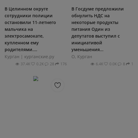
В Целинном округе
В Госдуме предложили
сотрудники полиции
обнулить НДС на
остановили 11-летнего
некоторые продукты
мальчика на
питания Один из
электросамокате,
депутатов выступил с
купленном ему
инициативой
родителями....
уменьшения...
Курган | курганские.ру
О, Курган
37.4К
0.2К
28
176
6.4К
0.0К
8
1