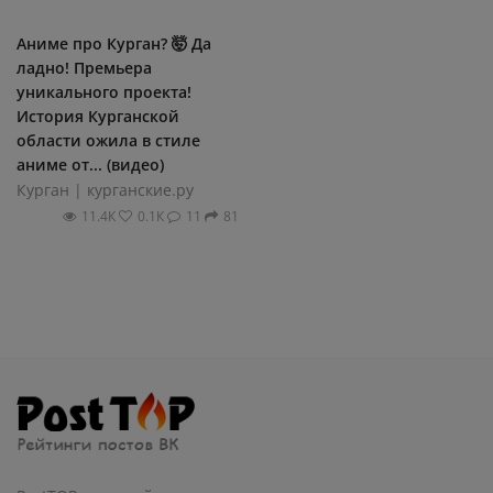
Аниме про Курган? 🤯 Да
ладно! Премьера
уникального проекта!
История Курганской
области ожила в стиле
аниме от... (видео)
Курган | курганские.ру
11.4К
0.1К
11
81