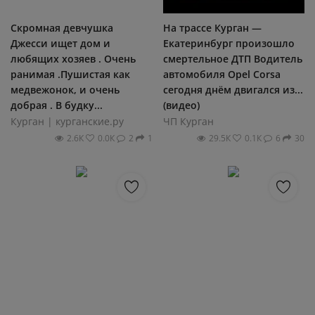
Скромная девчушка
На трассе Курган —
Джесси ищет дом и
Екатеринбург произошло
любящих хозяев . Очень
смертельное ДТП Водитель
ранимая .Пушистая как
автомобиля Opel Corsa
медвежонок, и очень
сегодня днём двигался из...
добрая . В будку...
(видео)
Курган | курганские.ру
ЧП Курган
2.6К
0.0К
2
1
29.5К
0.1К
6
30