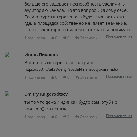
больше его задевает неспособность увеличить
аудиторию канала. Но это вопрос к самому себе.
Если ресурс интересен его будут смотреть хоть
где, а площадка собственно не имеет значение.
Пресс-секретарю стоило бы это знать и понимать
Пожаловаться
1 год назад
0
0
Отвечать
Игорь Пикалов
Вот очень интересный "патриот"
https://360.ru/tekst/dengi/sozdal-finansovuju-piramidu/
Пожаловаться
1 год назад
0
0
Отвечать
Dmitry Kaigorodtsev
ты то что дома ? иди! как будто сам ютуб не
смотрел))сказочник
Пожаловаться
1 год назад
0
0
Отвечать