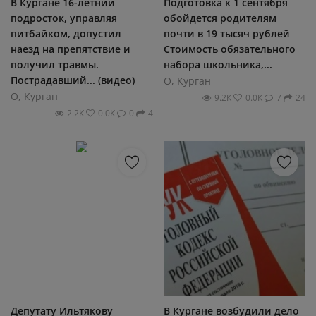
В Кургане 16-летний
Подготовка к 1 сентября
подросток, управляя
обойдется родителям
питбайком, допустил
почти в 19 тысяч рублей
наезд на препятствие и
Стоимость обязательного
получил травмы.
набора школьника,...
Пострадавший... (видео)
О, Курган
О, Курган
9.2К
0.0К
7
24
2.2К
0.0К
0
4
Депутату Ильтякову
В Кургане возбудили дело