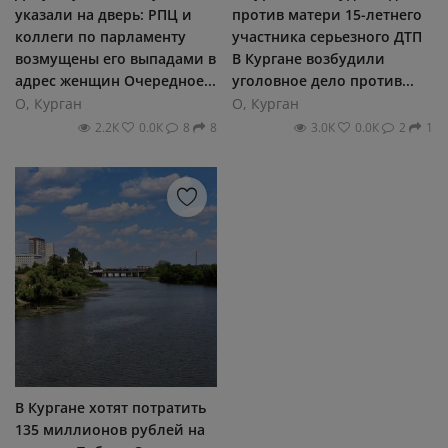
указали на дверь: РПЦ и
против матери 15-летнего
коллеги по парламенту
участника серьезного ДТП
возмущены его выпадами в
В Кургане возбудили
адрес женщин Очередное...
уголовное дело против...
О, Курган
О, Курган
2.2К
0.0К
8
8
3.0К
0.0К
2
1
В Кургане хотят потратить
135 миллионов рублей на