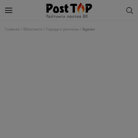
Главная
ВКонтакте
Города и регионы
Курган
Добавить
блог
ВКонтакте
Избранное
Контакты
О рейтинге
Статьи, обзоры
Войти