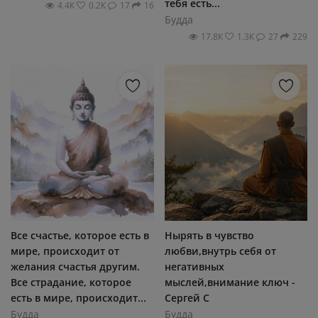
тебя есть...
4.4К
0.2К
17
16
Будда
17.8К
1.3К
27
229
Все счастье, которое есть в
Нырять в чувство
мире, происходит от
любви,внутрь себя от
желания счастья другим.
негативных
Все страдание, которое
мыслей,внимание ключ -
есть в мире, происходит...
Сергей С
Будда
Будда