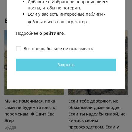
Добавьте в Избранное понравившиеся
посты, чтобы не потерять.
Если у вас есть интересные паблики -
Еще от
Будда
добавьте их в наш агрегатор.
Подробнее
о рейтинге
.
Все понял, больше не показывать
Закрыть
Мы не изменимся, пока
Если тебе доверяют, не
сами не будем готовы к
обманывай даже злодея.
переменам. 🍀 Эдит Ева
Если ты наделён силой, не
Эгер
кичись своим
превосходством. Если у
Будда