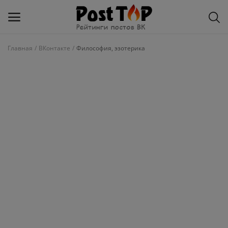
Главная
ВКонтакте
Философия, эзотерика
Добавить
блог
ВКонтакте
Избранное
Контакты
О рейтинге
Статьи, обзоры
Войти