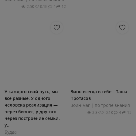
2.5К
0.1К
4
12
У каждого свой путь, мы
Вино всегда в тебе - Паша
все разные. У одного
Протасов
человека реализация —
Воин-маг | по тропе знания
через бизнес, у другого —
2.3К
0.1К
4
15
через построение семьи,
у...
Будда