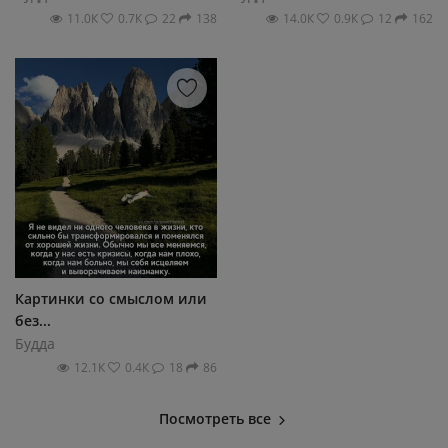
11.0К
0.7К
22
138
14.0К
0.9К
12
162
Картинки со смыслом или
без...
Будда
12.1К
0.4К
18
86
Посмотреть все