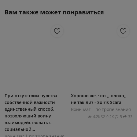
Вам также может понравиться
При отсутствии чувства
Хорошо же, что ,, плохо,, -
собственной важности
не так ли? - Solris Scara
единственный способ,
Воин-маг | по тропе знания
позволяющий воину
4.2К
0.2К
5
33
взаимодействовать с
социальной...
Воин-маг | по тропе знания