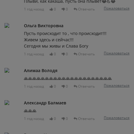
Плыви, как какаша, пусть она плывет😂💪😂
Пожаловаться
1 год назад
0
0
Отвечать
Ольга Викторовна
Пусть происходит то , что происходит!!!
Живем здесь и сейчас!!!
Сегодня мы живы и Слава Богу
Пожаловаться
1 год назад
0
0
Отвечать
Алимаа Володя
🙏🙏🙏🙏🙏🙏🙏🙏🙏🙏🙏🙏🙏🙏🙏🙏🙏🙏🙏🙏🙏
Пожаловаться
1 год назад
0
0
Отвечать
Александр Балмаев
🙏🙏🙏
Пожаловаться
1 год назад
0
0
Отвечать