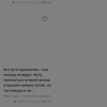
29.7К
0.8К
24
540
Все пути одинаковы - они
никуда не ведут. Могу
признаться: в своей жизни
я прошёл немало путей, но
так никуда и не...
Воин-маг | по тропе знания
10.5К
0.3К
7
105