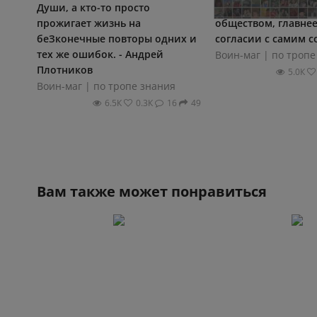
Души, а кто-то просто
обязательно жить в
прожигает жизнь на
обществом, главнее
беЗконечные повторы одних и
согласии с самим с
тех же ошибок. - Андрей
Воин-маг | по тропе
Плотников
5.0К
Воин-маг | по тропе знания
6.5К
0.3К
16
49
Вам также может понравиться