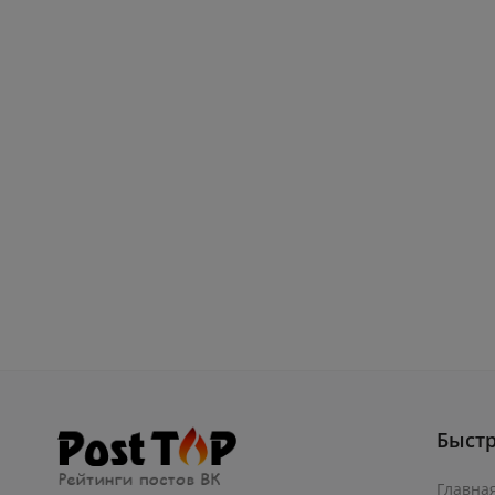
Быст
Главна