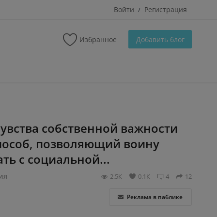
Войти
Регистрация
/
Избранное
Добавить блог
чувства собственной важности
пособ, позволяющий воину
ть с социальной...
ия
2.5К
0.1К
4
12
Реклама в паблике