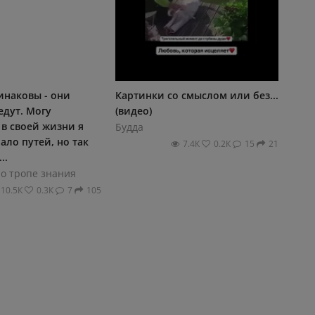
инаковы - они
Картинки со смыслом или без...
едут. Могу
(видео)
 в своей жизни я
Будда
ло путей, но так
7.4К
0.2К
15
21
..
по тропе знания
10.5К
0.3К
7
105