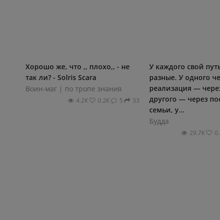
Хорошо же, что ,, плохо,, - не
У каждого свой путь
так ли? - Solris Scara
разные. У одного ч
реализация — через
Воин-маг | по тропе знания
другого — через по
4.2К
0.2К
5
33
семьи, у...
Будда
29.7К
0