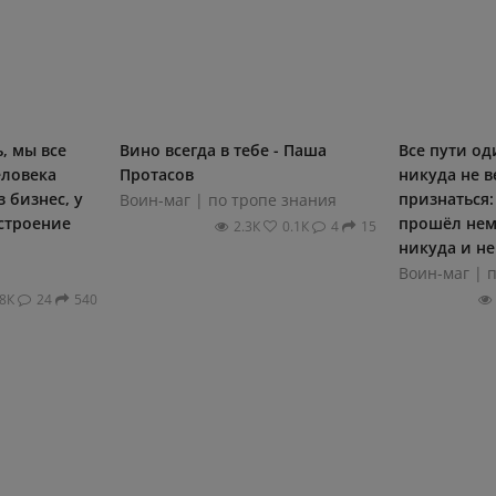
, мы все
Вино всегда в тебе - Паша
Все пути од
еловека
Протасов
никуда не в
 бизнес, у
признаться:
Воин-маг | по тропе знания
строение
прошёл нема
2.3К
0.1К
4
15
никуда и не.
Воин-маг | 
.8К
24
540