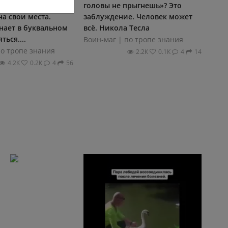
 моментально
головы не прыгнешь»? Это
на свои места.
заблуждение. Человек может
нает в буквальном
всё. Никола Тесла
ься....
Воин-маг | по тропе знания
по тропе знания
2.2К
0.1К
4
14
4.2К
0.2К
4
56