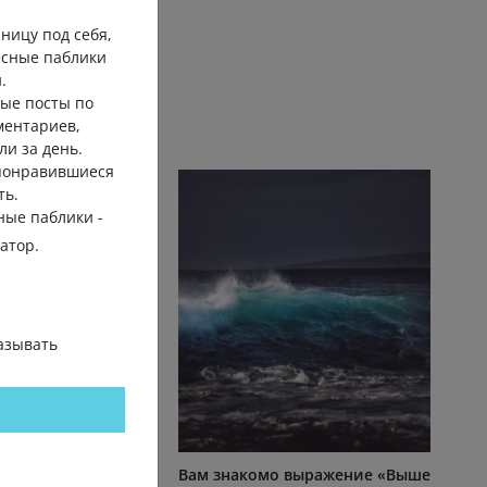
ницу под себя,
есные паблики
.
ые посты по
ментариев,
ли за день.
 понравившиеся
ть.
ные паблики -
гатор.
азывать
чинаешь жить с
Вам знакомо выражение «Выше