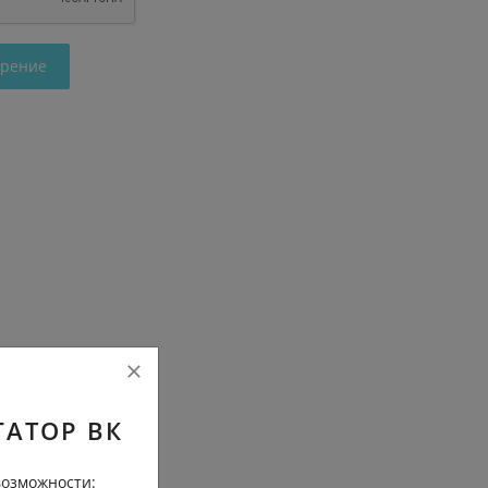
трение
ГАТОР ВК
озможности: