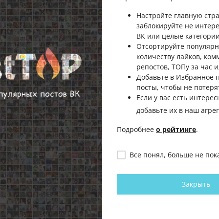
Настройте главную стра
заблокируйте не интер
ВК или целые категории
Отсортируйте популярн
количеству лайков, ком
репостов, ТОПу за час и
Добавьте в Избранное
посты, чтобы не потеря
Если у вас есть интерес
добавьте их в наш агре
Подробнее
о рейтинге
.
Все понял, больше не пок
Закрыть
Человеку нужна только
Когда ты на