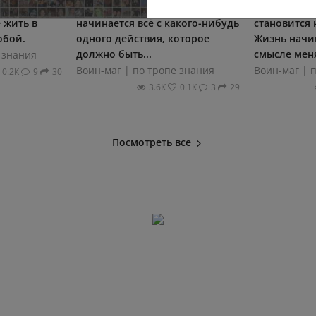
 согласии с
безупречность, энергия. А
целью, всё
 жить в
начинается всё с какого-нибудь
становится 
обой.
одного действия, которое
Жизнь начи
должно быть...
смысле менят
 знания
Воин-маг | по тропе знания
Воин-маг | 
0.2К
9
30
3.6К
0.1К
3
29
Посмотреть все