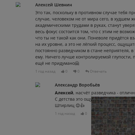
Алексей Шевнин
Это так, поскольку в противном случае тебя п
случае, человеком не от мира сего, в худшем же
академическими трудами в руках, станут уверя
весь фокус состоится том, что с этим не возмо
что ты не такой как они. Поневоле придётся в
на их уровне, а это не лёгкий процесс, ощущат
постоянно разведчиком в стане неприятеля, в 
ему. Ничего лучше контролируемой глупости, 
ещё не придумано🤗
1 год назад
0
0
Отвечать
Александр Воробьёв
Алексей
, насчёт разведчика - отличн
С детства это ощущение )
Штирлиц 😌👍
1 год назад
0
0