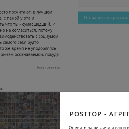
росто посчитают, в лучшем
Отправить на рассмо
, с пеной у рта и
ть что ты - сумасшедший. И
жно не согласиться, потому
заимодействовать с социумом
ь самого себя будто
то же время не уподобляясь
причём осознаваемой, покуда
Пожаловаться
о.
Пожаловаться
POSTTOP - АГРЕ
Оцените наши фичи и ваши в