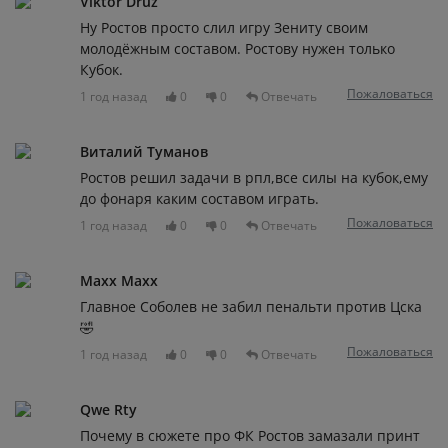
Viktor Druz
Ну Ростов просто слил игру Зениту своим
молодëжным составом. Ростову нужен только
Кубок.
Пожаловаться
1 год назад
0
0
Отвечать
Виталий Туманов
Ростов решил задачи в рпл,все силы на кубок,ему
до фонаря каким составом играть.
Пожаловаться
1 год назад
0
0
Отвечать
Maxx Maxx
Главное Соболев не забил пенальти против Цска
🤣
Пожаловаться
1 год назад
0
0
Отвечать
Qwe Rty
Почему в сюжете про ФК Ростов замазали принт