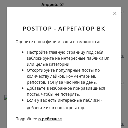
Андрей
, 🤡
Пожаловаться
1 год назад
0
0
Qwe Rty
POSTTOP - АГРЕГАТОР ВК
Андрей
, пока только один гол
пропущен, впереди целый тайм,
Оцените наши фичи и ваши возможности:
возможна ничья или волевая победа
Ростова.
Настройте главную страницу под себя,
Пожаловаться
1 год назад
0
0
заблокируйте не интересные паблики ВК
или целые категории.
Василий Кузьмичёв
Отсортируйте популярные посты по
Qwe
, 🤣🤣🤣 насмешил...
количеству лайков, комментариев,
репостов, ТОПу за час или за день.
Пожаловаться
1 год назад
0
0
Добавьте в Избранное понравившиеся
посты, чтобы не потерять.
Александр Маковозов
Если у вас есть интересные паблики -
Как бы к Соболеву не относился - ПОПРОБУЙТЕ
добавьте их в наш агрегатор.
ВОТ ТАК СЛОЖИТЬСЯ И ПРОБИТЬ! Много таких
найдётся?
Подробнее
о рейтинге
.
Пожаловаться
1 год назад
0
0
Отвечать