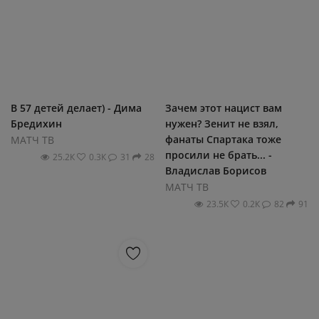
В 57 детей делает) - Дима
Зачем этот нацист вам
Бредихин
нужен? Зенит не взял,
фанаты Спартака тоже
МАТЧ ТВ
просили не брать... -
25.2К
0.3К
31
28
Владислав Борисов
МАТЧ ТВ
23.5К
0.2К
82
91