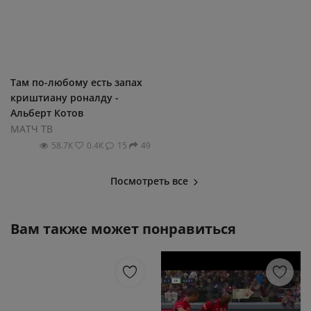
Там по-любому есть запах
криштиану роналду -
Альберт Котов
МАТЧ ТВ
58.7К
0.4К
15
49
Посмотреть все
Вам также может понравиться