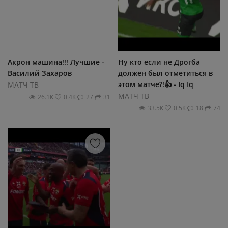
Акрон машина!!! Лучшие -
Ну кто если не Дрогба
Василий Захаров
должен был отметиться в
этом матче?!👍 - Iq Iq
МАТЧ ТВ
МАТЧ ТВ
26.1К
0.4К
27
31
33.5К
0.5К
18
74