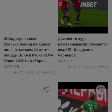
🥲 Олдскулы свело.
Дзагоев-то куда
Сколько легенд на одном
расстанцевался? Сломается
поле. Отмечаем 20-летие
ведь!🤦 - Владимир
победы ЦСКА в Кубке УЕФА
Чернецов
Герои 2005-го в сборе....
МАТЧ ТВ
МАТЧ ТВ
29.9К
0.4К
15
44
37.4К
0.4К
66
24