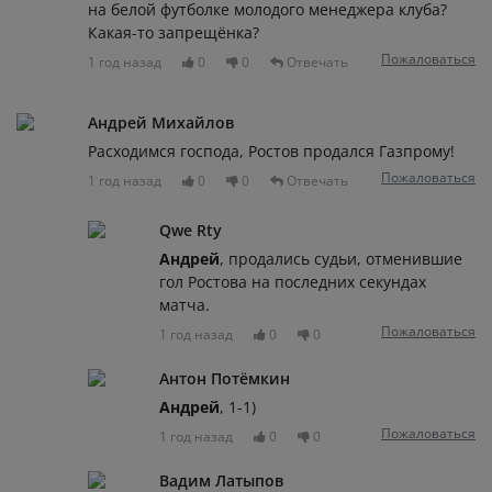
на белой футболке молодого менеджера клуба?
Какая-то запрещёнка?
Пожаловаться
1 год назад
0
0
Отвечать
Андрей Михайлов
Расходимся господа, Ростов продался Газпрому!
Пожаловаться
1 год назад
0
0
Отвечать
Qwe Rty
Андрей
, продались судьи, отменившие
гол Ростова на последних секундах
матча.
Пожаловаться
1 год назад
0
0
Антон Потёмкин
Андрей
, 1-1)
Пожаловаться
1 год назад
0
0
Вадим Латыпов