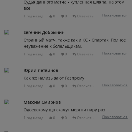
Судья данного матча - купленная шляпа, на этом
все.
Пожаловаться
1 год назад
0
0
Отвечать
Евгений Добрынин
Странный матч, также как и КС - Спартак. Полное
неуважение к болельщикам.
Пожаловаться
1 год назад
0
0
Отвечать
Юрий Летвинов
Как же нализывают Газпрому
Пожаловаться
1 год назад
0
0
Отвечать
Максим Смирнов
Одоевскому ща скажут моргни пару раз
Пожаловаться
1 год назад
0
0
Отвечать