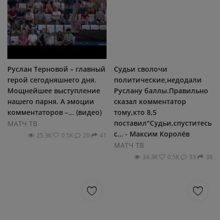
Руслан Терновой – главный
Судьи сволочи
герой сегодняшнего дня.
политические,недодали
Мощнейшее выступление
Руслану баллы.Правильно
нашего парня. А эмоции
сказал комментатор
комментаторов –... (видео)
тому,кто 8,5
поставил"Судьи,спуститесь
МАТЧ ТВ
с... - Максим Королёв
25.3К
0.5К
20
41
МАТЧ ТВ
34.3К
0.5К
33
38