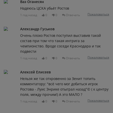
Ваэ Оганесян
Надеюсь ЦСКА убьёт Ростов
Пожаловаться
1 год назад
0
0
Отвечать
Александр Гуськов
Очень плохо Ростов поступил выставив такой
состав при том что такая интрига за
чемпионство. Вроде соседи Краснодара и так
подвести
Пожаловаться
1 год назад
0
0
Отвечать
Алексей Елисеев
Нельзя же так откровенно за Зенит топить
комментатору: "всё чего мог добиться игрок
Ростова - Луис Энрике отыграл назад"© ( к центру
поля, между прочим!) А это МАЛО ?
Пожаловаться
1 год назад
0
0
Отвечать