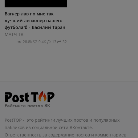
Вагнер лав по мне так
лучший легионер нашего
футбола🤙 - Василий Таран
МАТЧ ТВ
28.8К
0.4К
13
32
PostTOP - это рейтинги лучших постов и популярных
пабликов из социальной сети ВКонтакте.
Ответственность за содержание постов и комментариев