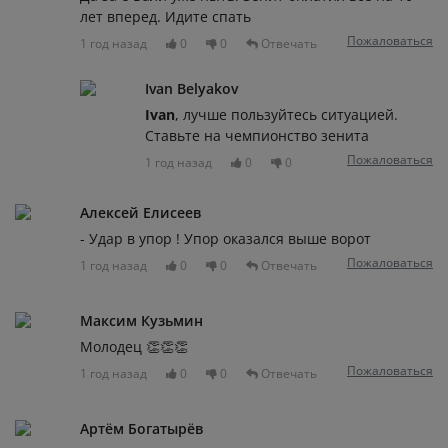
лет вперед. Идите спать
Пожаловаться
1 год назад
0
0
Отвечать
Ivan Belyakov
Ivan
, лучше пользуйтесь ситуацией.
Ставьте на чемпионство зенита
Пожаловаться
1 год назад
0
0
Алексей Елисеев
- Удар в упор ! Упор оказался выше ворот
Пожаловаться
1 год назад
0
0
Отвечать
Максим Кузьмин
Молодец 👏👏👏
Пожаловаться
1 год назад
0
0
Отвечать
Артём Богатырёв