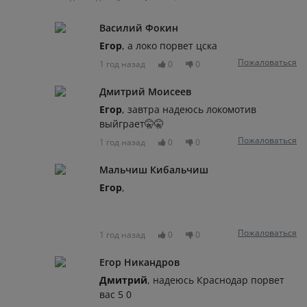
Василий Фокин
Егор
, а локо порвет цска
Пожаловаться
1 год назад
0
0
Дмитрий Моисеев
Егор
, завтра надеюсь локомотив
выйграет🤫🤫
Пожаловаться
1 год назад
0
0
Мальчиш Кибальчиш
Егор
,
Пожаловаться
1 год назад
0
0
Егор Никандров
Дмитрий
, надеюсь Краснодар порвет
вас 5 0