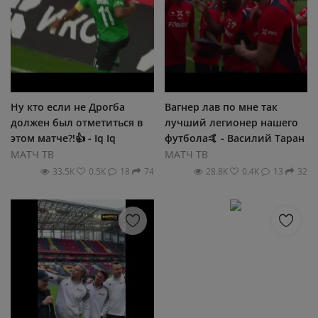
Ну кто если не Дрогба
Вагнер лав по мне так
должен был отметиться в
лучший легионер нашего
этом матче?!👍 - Iq Iq
футбола🤙 - Василий Таран
МАТЧ ТВ
МАТЧ ТВ
33.5К
0.5К
18
74
28.8К
0.4К
13
32