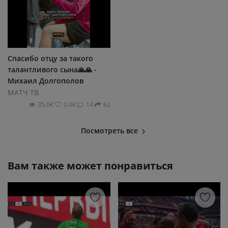
Спасибо отцу за такого
талантливого сына🙏🙏 -
Михаил Долгополов
МАТЧ ТВ
35.6К
0.4К
14
62
Посмотреть все
Вам также может понравиться