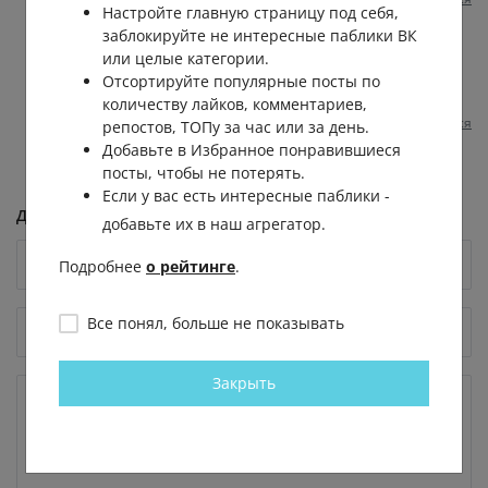
1 год назад
0
0
Настройте главную страницу под себя,
заблокируйте не интересные паблики ВК
Никита Филатов
или целые категории.
Vz
, п прошлом году Ахмат стелился, в
Отсортируйте популярные посты по
этом году Ростов
количеству лайков, комментариев,
Пожаловаться
1 год назад
0
0
репостов, ТОПу за час или за день.
Добавьте в Избранное понравившиеся
посты, чтобы не потерять.
Если у вас есть интересные паблики -
Добавить комментарий
добавьте их в наш агрегатор.
Подробнее
о рейтинге
.
Все понял, больше не показывать
Закрыть