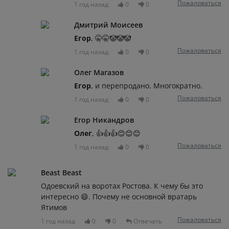
Пожаловаться
1 год назад
0
0
Дмитрий Моисеев
Егор
, 🤫🤫🤡🤡🤡
Пожаловаться
1 год назад
0
0
Олег Магазов
Егор
, и перепродано. Многократно.
Пожаловаться
1 год назад
0
0
Егор Никандров
Олег
, 👍👍👍😊😊😊
Пожаловаться
1 год назад
0
0
Beast Beast
Одоевский на воротах Ростова. К чему бы это
интересно 😄. Почему не основной вратарь
Ятимов
Пожаловаться
1 год назад
0
0
Отвечать