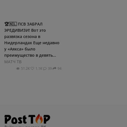
🏆🇳🇱 ПСВ ЗАБРАЛ
ЭРЕДИВИЗИ! Вот это
развязка сезона в
Нидерландах Еще недавно
у «Аякса» было
преимущество в девять...
МАТЧ ТВ
51.2К
1.1К
39
94