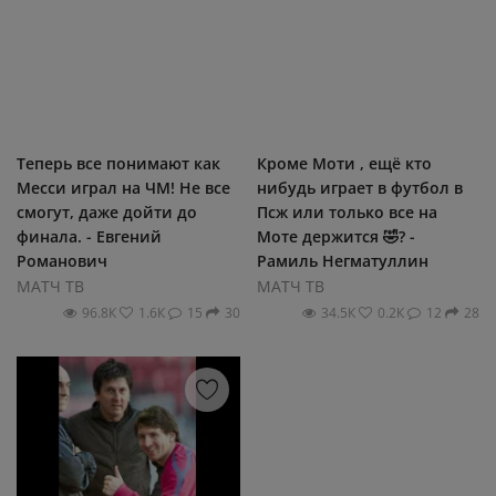
Теперь все понимают как
Кроме Моти , ещё кто
Месси играл на ЧМ! Не все
нибудь играет в футбол в
смогут, даже дойти до
Псж или только все на
финала. - Евгений
Моте держится 🤣? -
Романович
Рамиль Негматуллин
МАТЧ ТВ
МАТЧ ТВ
96.8К
1.6К
15
30
34.5К
0.2К
12
28