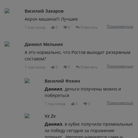
Василий Захаров
Акрон машина!!! Лучшие
Пожаловаться
1 год назад
0
0
Отвечать
Даниил Мельник
А это нормально, что Ростов выходит резервным
составом?
Пожаловаться
1 год назад
0
0
Отвечать
Василий Фокин
Даниил
, деньги получены можно и
побереться
Пожаловаться
1 год назад
0
0
Vz Zv
Даниил
, в кубке получили премиальные
за победу сегодня за поражения
получат.. Неплохо наварятся сами и