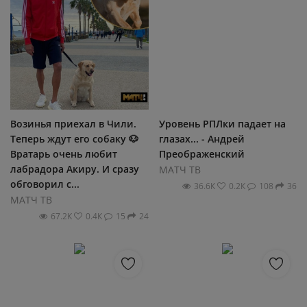
Возинья приехал в Чили.
Уровень РПЛки падает на
Теперь ждут его собаку 🐶
глазах... - Андрей
Вратарь очень любит
Преображенский
лабрадора Акиру. И сразу
МАТЧ ТВ
обговорил с...
36.6К
0.2К
108
36
МАТЧ ТВ
67.2К
0.4К
15
24