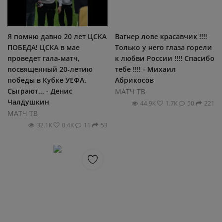
Я помню давно 20 лет ЦСКА
Вагнер лове красавчик !!!!
ПОБЕДА! ЦСКА в мае
Только у него глаза горели
проведет гала‑матч,
к любви России !!!! Спасибо
посвященный 20‑летию
тебе !!!! - Михаил
победы в Кубке УЕФА.
Абрикосов
Сыграют... - Денис
МАТЧ ТВ
Чалдушкин
44.9К
1.7К
50
221
МАТЧ ТВ
32.1К
0.4К
11
53