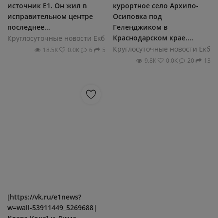
источник E1. Он жил в
курортное село Архипо-
исправительном центре
Осиповка под
последнее...
Геленджиком в
Краснодарском крае....
Круглосуточные новости Екб
Круглосуточные новости Екб
18.5К
0.0К
6
5
9.8К
0.0К
20
13
[https://vk.ru/e1news?
w=wall-53911449_5269688|