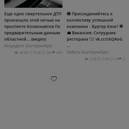
Еще одно смертельное ДТП
🍔 Присоединяйтесь к
произошло этой ночью на
коллективу успешной
проспекте Космонавтов По
компании - Бургер Кинг! 🌟
предварительным данным
💼 Вакансия: Сотрудник
областной... (видео)
ресторана 👉🏻 vk.cc/cKQAoG
...
Инцидент Екатеринбург
Работа Екатеринбург
40.6К
0.2К
58
689
2.2К
0.0К
0
2