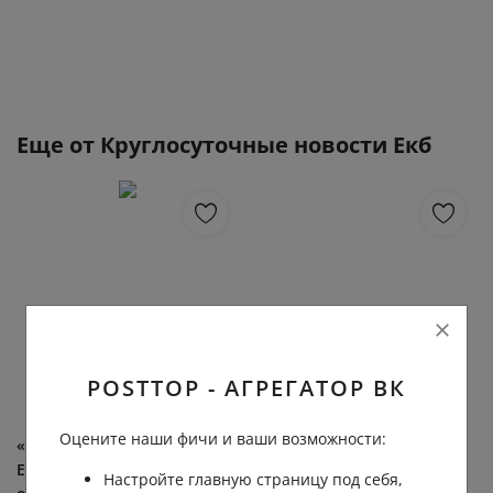
Еще от
Круглосуточные новости Екб
POSTTOP - АГРЕГАТОР ВК
Оцените наши фичи и ваши возможности:
«Много людей на пляжах».
«Я тебе вот так съезжу» Во
Екатеринбуржец, который
дворе дома на
Настройте главную страницу под себя,