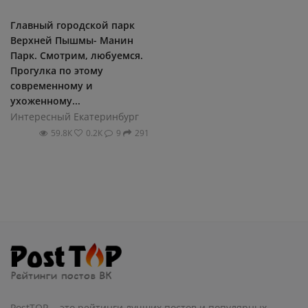
Главный городской парк
Верхней Пышмы- Манин
Парк. Смотрим, любуемся.
Прогулка по этому
современному и
ухоженному...
Интересный Екатеринбург
59.8К
0.2К
9
291
PostTOP - это рейтинги лучших постов и популярных