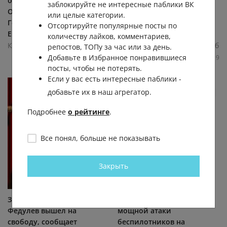
отдыхает в Архипо-
Циолковского, 27,
заблокируйте не интересные паблики ВК
Осиповке под
охранница накинулась на
или целые категории.
Геленджиком, рассказал
толпу подростков. По
Отсортируйте популярные посты по
E1, что... (видео)
словам одной... (видео)
количеству лайков, комментариев,
Круглосуточные новости Екб
Круглосуточные новости Екб
репостов, ТОПу за час или за день.
Добавьте в Избранное понравившиеся
0.5К
0.0К
3
2
0.6К
0.0К
17
9
посты, чтобы не потерять.
Если у вас есть интересные паблики -
добавьте их в наш агрегатор.
Подробнее
о рейтинге
.
Все понял, больше не показывать
Закрыть
Знаменитый рейдер Павел
Прошло три дня после
Федулев вышел на
мощной атаки
свободу, сообщает
беспилотников на