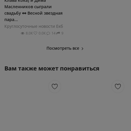
Клава Кока] и Дима
Масленников сыграли
свадьбу 👀 Весной звездная
пара...
Круглосуточные новости Екб
8.0К
0.0К
14
9
Посмотреть все
Вам также может понравиться