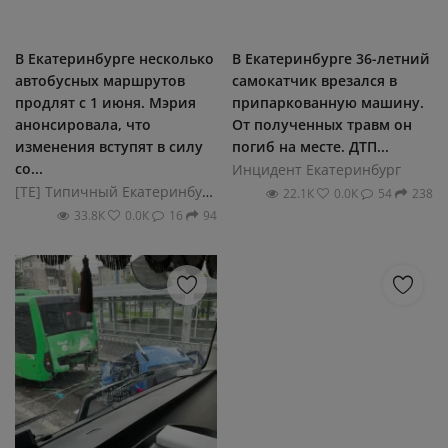
В Екатеринбурге несколько
В Екатеринбурге 36-летний
автобусных маршрутов
самокатчик врезался в
продлят с 1 июня. Мэрия
припаркованную машину.
анонсировала, что
От полученных травм он
изменения вступят в силу
погиб на месте. ДТП...
со...
Инцидент Екатеринбург
[ТЕ] Типичный Екатеринбург
22.1К
0.0К
54
238
33.8К
0.0К
16
94