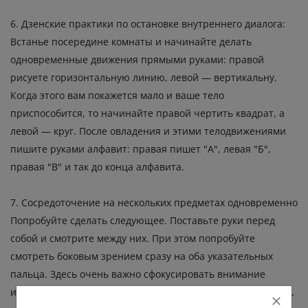
6. Дзенские практики по остановке внутреннего диалога:
Встанье посередине комнаты и начинайте делать
одновременные движения прямыми руками: правой
рисуете горизонтальную линию, левой — вертикальну.
Когда этого вам покажется мало и ваше тело
приспособится, то начинайте правой чертить квадрат, а
левой — круг. После овладения и этими телодвижениями
пишите руками алфавит: правая пишет "А", левая "Б",
правая "В" и так до конца алфавита.
7. Сосредоточение на нескольких предметах одновременно
Попробуйте сделать следующее. Поставьте руки перед
собой и смотрите между них. При этом попробуйте
смотреть боковым зрением сразу на оба указательных
пальца. Здесь очень важно сфокусировать внимание
именно одновременно в двух точках. Если у вас получится,