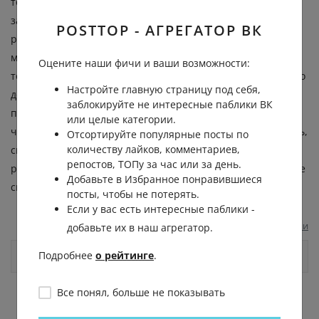
то попробуйте, не выходя из этого состояния, изучить,
запомнить его. Отметьте, что вы ни о чем не
POSTTOP - АГРЕГАТОР ВК
размышляете, ничего не обдумываете в этот момент. Если
мысли все-таки появятся, значит, внимание уже не в двух
Оцените наши фичи и ваши возможности:
точках. Тренируйтесь удерживать это состояние как можно
Настройте главную страницу под себя,
дольше. Потом пробуйте удерживать это состояние без
заблокируйте не интересные паблики ВК
помощи пальцев, удерживайте его усилием воли. Если
или целые категории.
чувствуете, что сейчас появятся мысли или уже появились,
Отсортируйте популярные посты по
количеству лайков, комментариев,
снова раздвоите внимание. Использовать можно,
репостов, ТОПу за час или за день.
разумеется, не только пальцы. Можете даже поставить две
Добавьте в Избранное понравившиеся
свечки и смотреть сразу на обе.
посты, чтобы не потерять.
Если у вас есть интересные паблики -
Сообщить о нарушении
добавьте их в наш агрегатор.
Подробнее
о рейтинге
.
Комментарии
Все понял, больше не показывать