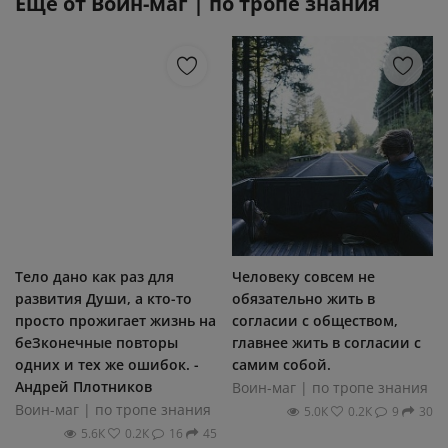
Еще от
Воин-маг | по тропе знания
Тело дано как раз для
Человеку совсем не
развития Души, а кто-то
обязательно жить в
просто прожигает жизнь на
согласии с обществом,
беЗконечные повторы
главнее жить в согласии с
одних и тех же ошибок. -
самим собой.
Андрей Плотников
Воин-маг | по тропе знания
Воин-маг | по тропе знания
5.0К
0.2К
9
30
5.6К
0.2К
16
45