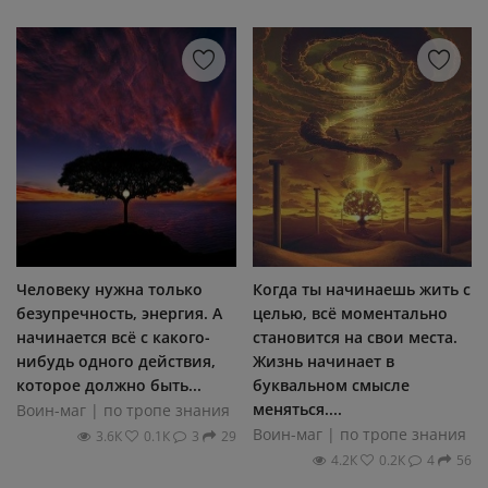
Человеку нужна только
Когда ты начинаешь жить с
безупречность, энергия. А
целью, всё моментально
начинается всё с какого-
становится на свои места.
нибудь одного действия,
Жизнь начинает в
которое должно быть...
буквальном смысле
меняться....
Воин-маг | по тропе знания
Воин-маг | по тропе знания
3.6К
0.1К
3
29
4.2К
0.2К
4
56