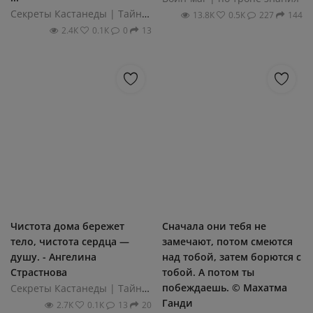
Секреты Кастанеды | Тайный путь воина
13.8К
0.5К
227
144
2.4К
0.1К
0
13
Чистота дома бережет
Сначала они тебя не
тело, чистота сердца —
замечают, потом смеются
душу. - Ангелина
над тобой, затем борются с
Страстнова
тобой. А потом ты
побеждаешь. © Махатма
Секреты Кастанеды | Тайный путь воина
Ганди
2.7К
0.1К
13
20