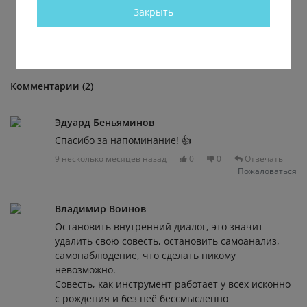
Закрыть
Комментарии (2)
Эдуард Беньяминов
Спасибо за напоминание! 👍
9 несколько месяцев назад
0
0
Отвечать
Пожаловаться
Владимир Воинов
Остановить внутренний диалог, это значит
удалить свою совесть, остановить самоанализ,
самонаблюдение, что сделать никому
невозможно.
Совесть, как инструмент работает у всех исконно
с рождения и без неё бессмысленно