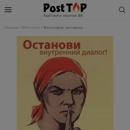
Главная
ВКонтакте
Философия, эзотерика
Добавить
блог
ВКонтакте
Избранное
Контакты
О рейтинге
Статьи, обзоры
Войти