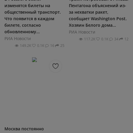
изменятся билеты на
Пентагона объяснений из-
общественный транспорт.
за нехватки ракет,
Что появится в каждом
сообщает Washington Post.
билете, согласно
Хозяин Белого дома...
обновленному...
РИА Новости
РИА Новости
117.2К
0.1К
34
12
149.2К
0.1К
16
25
Москва постоянно