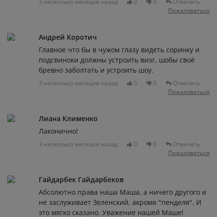
3 несколько месяцев назад
0
0
Отвечать
Пожаловаться
Андрей Коротич
Главное что бы в чужом глазу видеть соринку и
подсвиноки должны устроить визг, шобы своё
бревно заболтать и устроить шоу.
3 несколько месяцев назад
0
0
Отвечать
Пожаловаться
Лиана Клименко
Лаконично!
3 несколько месяцев назад
0
0
Отвечать
Пожаловаться
Гайдарбек Гайдарбеков
Абсолютно права наша Маша, а ничего другого и
не заслуживает Зеленский, акромя "пенделя". И
это мягко сказано. Уважение нашей Маше!