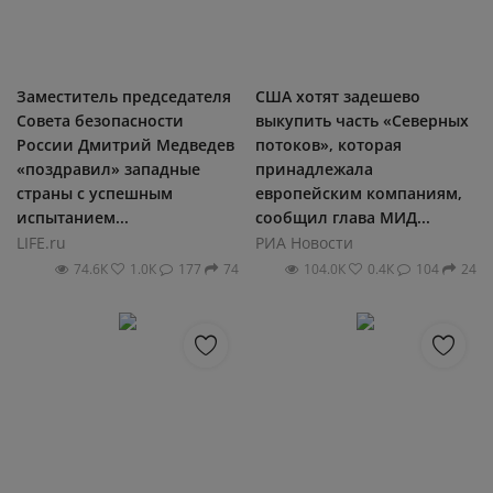
Заместитель председателя
США хотят задешево
Совета безопасности
выкупить часть «Северных
России Дмитрий Медведев
потоков», которая
«поздравил» западные
принадлежала
страны с успешным
европейским компаниям,
испытанием...
сообщил глава МИД...
LIFE.ru
РИА Новости
74.6К
1.0К
177
74
104.0К
0.4К
104
24