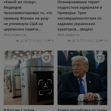
«Какой же позор».
Планировавших теракт
Медведев
подростков задержали в
прокомментировал то, что
Приморье. Трое
премьер Японии ни разу
несовершеннолетних по
не упомянула США на
заданию украинских
церемонии памяти...
кураторов... (видео)
РИА Новости
РИА Новости
20.3К
0.1К
15
8
26.7К
0.1К
30
19
В России с осени
Трамп потребовал от главы