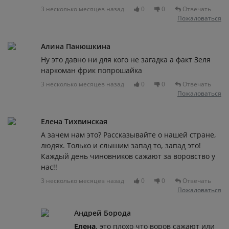
3 несколько месяцев назад
0
0
Отвечать
Пожаловаться
Алина Панюшкина
Ну это давно ни для кого не загадка а факт Зеля
наркоман фрик попрошайка
3 несколько месяцев назад
0
0
Отвечать
Пожаловаться
Елена Тихвинская
А зачем нам это? Рассказывайте о нашей стране,
людях. Только и слышим запад то, запад это!
Каждый день чиновников сажают за воровство у
нас!!
3 несколько месяцев назад
0
0
Отвечать
Пожаловаться
Андрей Борода
Елена
, это плохо что воров сажают или