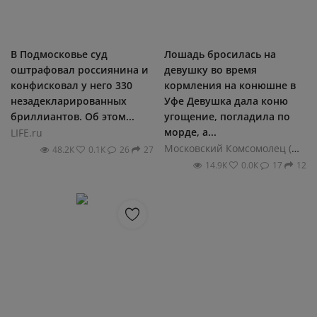
В Подмосковье суд
Лошадь бросилась на
оштрафовал россиянина и
девушку во время
конфисковал у него 330
кормления на конюшне в
незадекларированных
Уфе Девушка дала коню
бриллиантов. Об этом...
угощение, погладила по
морде, а...
LIFE.ru
Московский Комсомолец (МК)
48.2К
0.1К
26
27
14.9К
0.0К
17
12