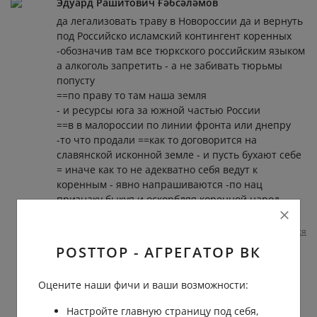
Эдуард Рашитович Ғәбсәләмов
да легализовать траву в Новороссии да и вернуть
под Российско исламский контингент коренных
-обозначив там все тюркского российским языком
а алкоголь запретить - а не забивать тюрьмы
попусту
==по праву то там наша земля
- и ресурсы юга за южной частью России
==в в малороссии по линии фронта или днепру
-то что продали ==как то договорится на
славянской исконной земле - и пусть бухают себе
= иначе как то не адекватно себя ведут к
коренным - явно напрашиваются -по нац
признаку быкуя и оскорбляя коренной народ
3 несколько месяцев назад
0
0
Отвечать
Пожаловаться
POSTTOP - АГРЕГАТОР ВК
Андрей Борода
Эдуард
, ты чем упоролся что несешь
Оцените наши фичи и ваши возможности:
какую то шариатскую дичь про
Настройте главную страницу под себя,
исламский контингент и тюркский