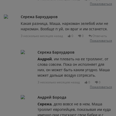
Пожаловаться
Сережа Бархударов
Какая разница, Маша, наркоман зелебоб или не
наркоман. Вообще п уй, он враг и им останется.
3 несколько месяцев назад
0
0
Отвечать
Пожаловаться
Сережа Бархударов
Андрей
, им плевать на ее троллинг, от
слова совсем. Пока он исполняет для
них, он может быть каким угодно. Маша
может дальше воздух сотрясать.
3 несколько месяцев назад
0
0
Пожаловаться
Андрей Борода
Сережа
, дело вовсе не в нем, Маша
троллит европейцев, показывая им куда
именно они спускают свои бабки и с