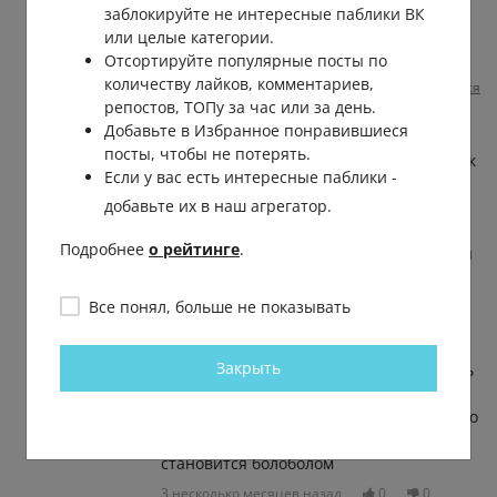
заблокируйте не интересные паблики ВК
российский язык? Или ты просто
или целые категории.
этцекянец?.. 😳
Отсортируйте популярные посты по
3 несколько месяцев назад
0
0
количеству лайков, комментариев,
Пожаловаться
репостов, ТОПу за час или за день.
Добавьте в Избранное понравившиеся
Эдуард Рашитович Ғәбсәләмов
посты, чтобы не потерять.
Андрей
, ну все конечно едино Аллах так
Если у вас есть интересные паблики -
и переводится - но вас то не гонят в
добавьте их в наш агрегатор.
Азию а куда деваться этнически
коренным людям -а не тем кто при ехал
Подробнее
о рейтинге
.
за ресурсами? изарабаткам или из зоны
- и не готовы спаиваться и не
перепрошиты и не смешивались с
Все понял, больше не показывать
русами испокон веку =людям из орды-
южанам и тд а инквизиция то не от нас
Закрыть
—ну и тем кто не готов уезжать и косить
под евреев и американцев и
поддаваться алко культуре геноцида - но
и сидеть за травку не комельфо и
становится болоболом
3 несколько месяцев назад
0
0