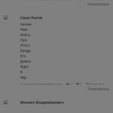
Пожаловаться
Саша Лысов
Зачем
Нам
Знать
Про
Этого
Урода
Его
Давно
Ждут
В
Аду...
3 несколько месяцев назад
0
0
Отвечать
Пожаловаться
Михаил Владимирович