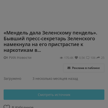
Регистрация
«Мендель дала Зеленскому пендель».
Бывший пресс-секретарь Зеленского
намекнула на его пристрастие к
наркотикам в...
От
РИА Новости
170.4К
0.5К
106
25
Реклама в паблике
Загружено
3 несколько месяцев назад
Смотреть источник
В Избранное