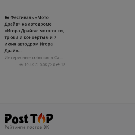
🏍 Фестиваль «Мото
Драйв» на автодроме
«Игора Драйв»: мотогонки,
трюки и концерты 6 и 7
июня автодром Игора
Драйв...
Интересные события в Санкт-Петербурге
10.4К
0.0К
0
18