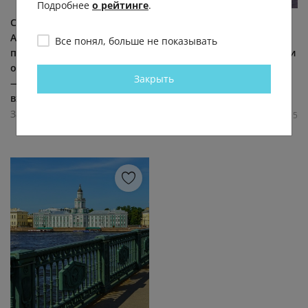
Подробнее
о рейтинге
.
Садик Маленького Принца
Бесплатный концерт
Академический садик
карильонной музыки в
Все понял, больше не показывать
построен самым
Петропавловской крепости
обыкновенным человеком
Звон колоколов окутает
Закрыть
— Петром Петровичем. У
крепость и позволит...
входа в...
Завтра в Питере
Завтра в Питере
2.8К
0.0К
0
5
3.1К
0.0К
0
5