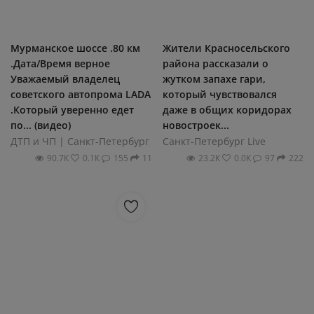
Мурманское шоссе .80 км
Жители Красносельского
.Дата/Время верное
района рассказали о
Уважаемый владелец
жутком запахе гари,
советского автопрома LADA
который чувствовался
.Который уверенно едет
даже в общих коридорах
по... (видео)
новостроек...
ДТП и ЧП | Санкт-Петербург
Санкт-Петербург Live
90.7К
0.1К
155
11
23.2К
0.0К
97
222