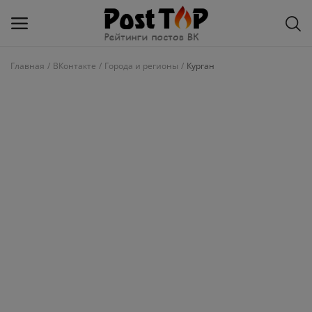
Главная
ВКонтакте
Города и регионы
Курган
Добавить
блог
ВКонтакте
Избранное
Контакты
О рейтинге
Статьи, обзоры
Войти