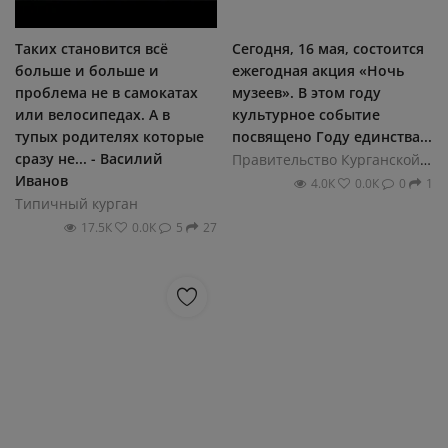
Таких становится всё
Сегодня, 16 мая, состоится
больше и больше и
ежегодная акция «Ночь
проблема не в самокатах
музеев». В этом году
или велосипедах. А в
культурное событие
тупых родителях которые
посвящено Году единства...
сразу не... - Василий
Правительство Курганской области
Иванов
4.0К
0.0К
0
1
Типичный курган
17.5К
0.0К
5
27