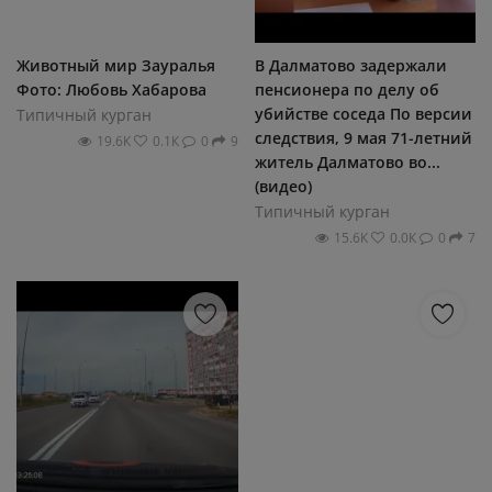
Животный мир Зауралья
В Далматово задержали
Фото: Любовь Хабарова
пенсионера по делу об
убийстве соседа По версии
Типичный курган
следствия, 9 мая 71-летний
19.6К
0.1К
0
9
житель Далматово во...
(видео)
Типичный курган
15.6К
0.0К
0
7