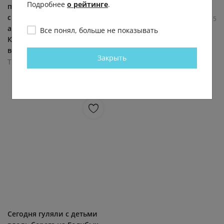
Подробнее
о рейтинге
.
погиб после столкновения
Типичный курган
с «Грантой» Смертельная
14.2К
0.1К
4
5
авария произошла в
Все понял, больше не показывать
Кургане. 46-летний
водитель... (видео)
Закрыть
Типичный курган
14.3К
0.0К
13
72
Сегодня гуляли с детьми