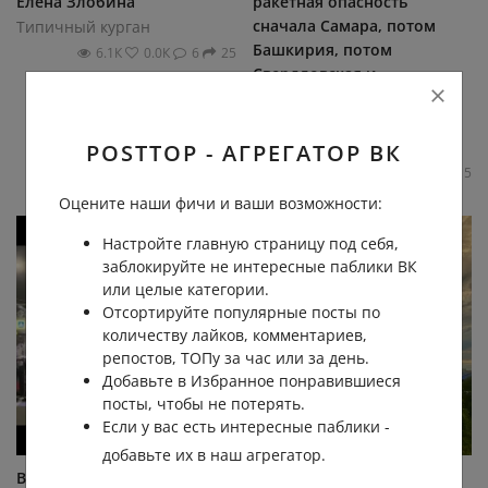
Елена Злобина
ракетная опасность
сначала Самара, потом
Типичный курган
Башкирия, потом
6.1К
0.0К
6
25
Свердловская и
Челябинская, теперь
наша... - Марина Иванова
Типичный курган
POSTTOP - АГРЕГАТОР ВК
31.1К
0.1К
31
115
Оцените наши фичи и ваши возможности:
Настройте главную страницу под себя,
заблокируйте не интересные паблики ВК
или целые категории.
Отсортируйте популярные посты по
количеству лайков, комментариев,
репостов, ТОПу за час или за день.
Добавьте в Избранное понравившиеся
посты, чтобы не потерять.
Если у вас есть интересные паблики -
добавьте их в наш агрегатор.
В Кургане мотоциклист
Фото: Надежда Забелина