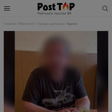
Главная
ВКонтакте
Города и регионы
Курган
Добавить
блог
ВКонтакте
Избранное
Контакты
О рейтинге
Статьи, обзоры
Войти