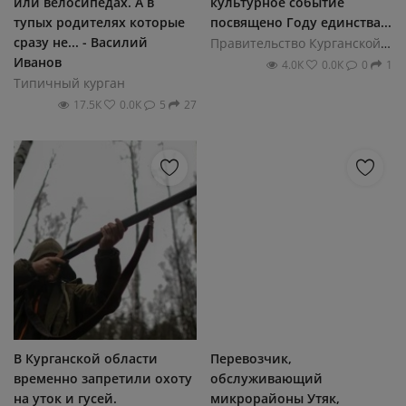
или велосипедах. А в
культурное событие
тупых родителях которые
посвящено Году единства...
сразу не... - Василий
Правительство Курганской области
Иванов
4.0К
0.0К
0
1
Типичный курган
17.5К
0.0К
5
27
В Курганской области
Перевозчик,
временно запретили охоту
обслуживающий
на уток и гусей.
микрорайоны Утяк,