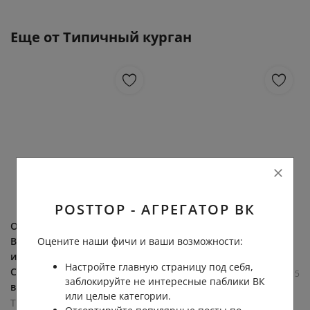
Еще от
Типичный курган
POSTTOP - АГРЕГАТОР ВК
Они прилетели... 👽
Митинг в Кургане, 1930 г.
Выставка "Корпорация
Фото: Старый Курган
Оцените наши фичи и ваши возможности:
инопланетян" в Кургане! 📍
Типичный курган
Настройте главную страницу под себя,
С 13 августа по 13 сентября
13.3К
0.1К
3
5
заблокируйте не интересные паблики ВК
в ТРЦ "Гиперсити",...
или целые категории.
Типичный курган