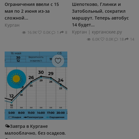
Ограничения ввели с 15
Шепотково, Глинки и
мая по 2 июня из-за
Затобольный, сократил
сложной...
маршрут. Теперь автобус
14 будет...
Курган
Курган | курганские.ру
16.9К
0.0К
1
8
6.0К
0.0К
18
14
🌤Завтра в Кургане
малооблачно, без осадков.