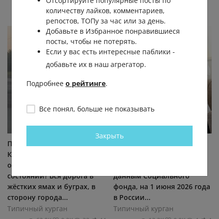
Отсортируйте популярные посты по
11.1К
0.0К
0
23
количеству лайков, комментариев,
репостов, ТОПу за час или за день.
Добавьте в Избранное понравившиеся
посты, чтобы не потерять.
Если у вас есть интересные паблики -
добавьте их в наш агрегатор.
Подробнее
о рейтинге
.
Все понял, больше не показывать
Закрыть
Почему дорога Просвет -
Число пенсионеров в
Курган в таком
России составляет 40,4
отвратительном
миллиона человек По
состоянии? Вся дорога в
данным Социального
жёстких ямах и буграх, в
фонда, на 1 июня 2026 года
сторону города...
в России...
Типичный курган
Типичный курган