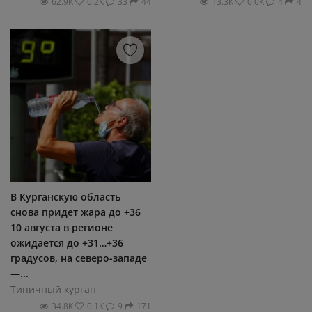
62.9К
0.2К
33
44
13.3К
0.0К
4
4
В Курганскую область
снова придет жара до +36
10 августа в регионе
ожидается до +31…+36
градусов, на северо-западе
—...
Типичный курган
34.8К
0.1К
9
171