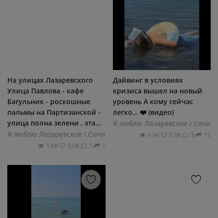
На улицах Лазаревского
Дайвинг в условиях
Улица Павлова - кафе
кризиса вышел на новый
Багульник - роскошные
уровень А кому сейчас
пальмы на Партизанской -
легко… ❤️ (видео)
улица полна зелени , эта...
Я люблю Лазаревское / Сочи
Я люблю Лазаревское / Сочи
1.9К
0.0К
3
15
1.6К
0.0К
1
1