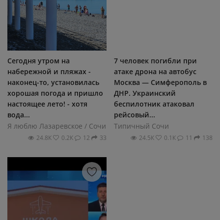
Сегодня утром на
7 человек погибли при
набережной и пляжах -
атаке дрона на автобус
наконец-то, установилась
Москва — Симферополь в
хорошая погода и пришло
ДНР. Украинский
настоящее лето! - хотя
беспилотник атаковал
вода...
рейсовый...
Я люблю Лазаревское / Сочи
Типичный Сочи
24.8К
0.2К
12
33
24.5К
0.1К
11
138