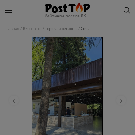
Главная
ВКонтакте
Города и регионы
Сочи
Добавить
блог
ВКонтакте
Избранное
Контакты
О рейтинге
Статьи, обзоры
Войти