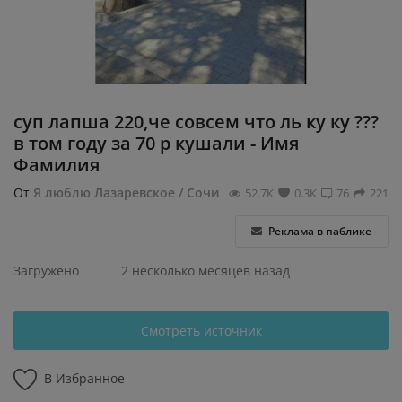
Регистрация
суп лапша 220,че совсем что ль ку ку ???
в том году за 70 р кушали - Имя
Фамилия
От
Я люблю Лазаревское / Сочи
52.7К
0.3К
76
221
Реклама в паблике
Загружено
2 несколько месяцев назад
Смотреть источник
В Избранное