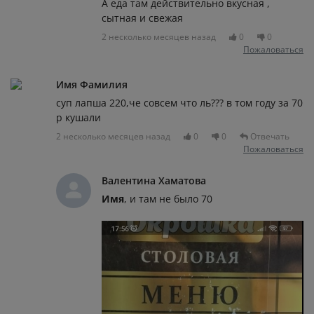
А еда там действительно вкусная ,
сытная и свежая
2 несколько месяцев назад
0
0
Пожаловаться
Имя Фамилия
суп лапша 220,че совсем что ль??? в том году за 70
р кушали
2 несколько месяцев назад
0
0
Отвечать
Пожаловаться
Валентина Хаматова
Имя
, и там не было 70