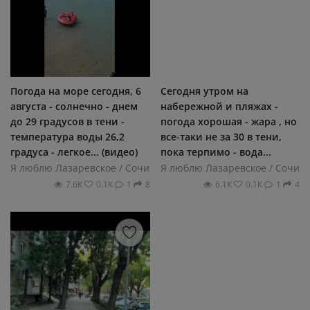
Погода на море сегодня, 6
Сегодня утром на
августа - солнечно - днем
набережной и пляжах -
до 29 градусов в тени -
погода хорошая - жара , но
температура воды 26,2
все-таки не за 30 в тени,
градуса - легкое... (видео)
пока терпимо - вода...
Я люблю Лазаревское / Сочи
Я люблю Лазаревское / Сочи
7.6К
0.1К
1
8
6.1К
0.1К
1
4