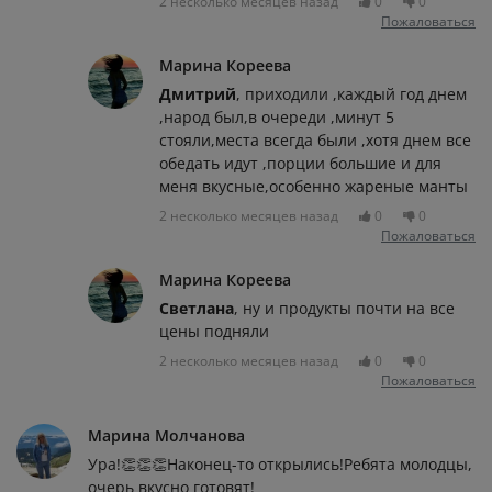
2 несколько месяцев назад
0
0
Пожаловаться
Марина Кореева
Дмитрий
, приходили ,каждый год днем
,народ был,в очереди ,минут 5
стояли,места всегда были ,хотя днем все
обедать идут ,порции большие и для
меня вкусные,особенно жареные манты
2 несколько месяцев назад
0
0
Пожаловаться
Марина Кореева
Светлана
, ну и продукты почти на все
цены подняли
2 несколько месяцев назад
0
0
Пожаловаться
Марина Молчанова
Ура!👏👏👏Наконец-то открылись!Ребята молодцы,
очерь вкусно готовят!