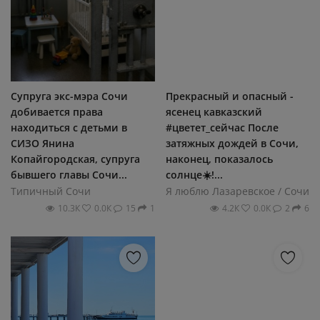
Супруга экс-мэра Сочи
Прекрасный и опасный -
добивается права
ясенец кавказский
находиться с детьми в
#цветет_сейчас После
СИЗО Янина
затяжных дождей в Сочи,
Копайгородская, супруга
наконец, показалось
бывшего главы Сочи...
солнце☀️!...
Типичный Сочи
Я люблю Лазаревское / Сочи
10.3К
0.0К
15
1
4.2К
0.0К
2
6