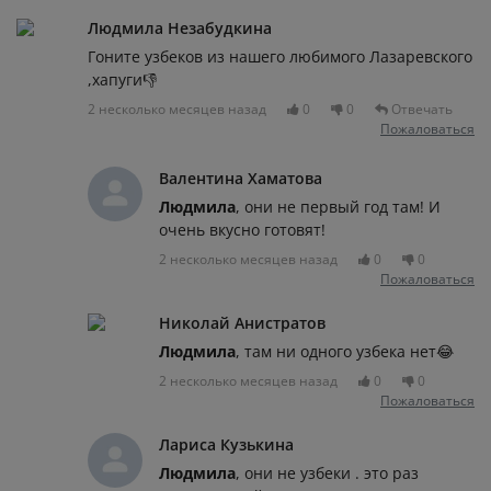
Людмила Незабудкина
Гоните узбеков из нашего любимого Лазаревского
,хапуги👎
2 несколько месяцев назад
0
0
Отвечать
Пожаловаться
Валентина Хаматова
Людмила
, они не первый год там! И
очень вкусно готовят!
2 несколько месяцев назад
0
0
Пожаловаться
Николай Анистратов
Людмила
, там ни одного узбека нет😂
2 несколько месяцев назад
0
0
Пожаловаться
Лариса Кузькина
Людмила
, они не узбеки . это раз