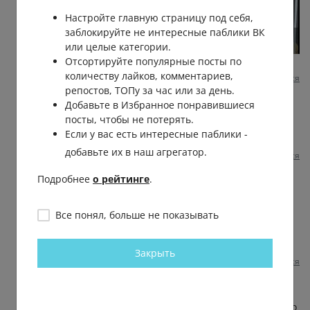
Настройте главную страницу под себя,
заблокируйте не интересные паблики ВК
или целые категории.
Отсортируйте популярные посты по
2 несколько месяцев назад
0
0
количеству лайков, комментариев,
Пожаловаться
репостов, ТОПу за час или за день.
Добавьте в Избранное понравившиеся
Мария Крупина
посты, чтобы не потерять.
Имя
, это было в том году
Если у вас есть интересные паблики -
2 несколько месяцев назад
0
0
добавьте их в наш агрегатор.
Пожаловаться
Подробнее
о рейтинге
.
Игорь Калиев
Имя
, Саратов... Сеть пиццерий. Суп
Все понял, больше не показывать
лапша 200р. Ценник нормальный, это
курорт.
2 несколько месяцев назад
0
0
Закрыть
Пожаловаться
Имя Фамилия
Николай
, окрошка норм столовая так то