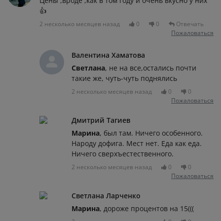
Цены ,вроде ,как в том году и очень вкусно у них
👍
2 несколько месяцев назад
0
0
Отвечать
Пожаловаться
Валентина Хаматова
Светлана
, не на все,остались почти
такие же, чуть-чуть поднялись
2 несколько месяцев назад
0
0
Пожаловаться
Дмитрий Тагиев
Марина
, был там. Ничего особенного.
Народу дофига. Мест нет. Еда как еда.
Ничего сверхъестественного.
2 несколько месяцев назад
0
0
Пожаловаться
Светлана Ларченко
Марина
, дороже процентов на 15(((