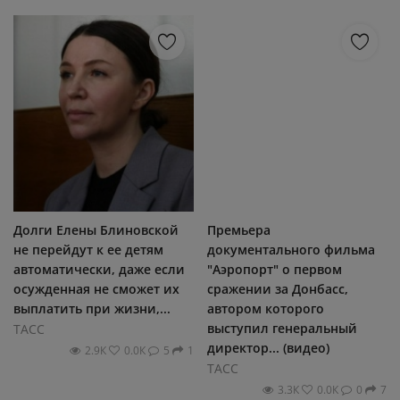
Долги Елены Блиновской
Премьера
не перейдут к ее детям
документального фильма
автоматически, даже если
"Аэропорт" о первом
осужденная не сможет их
сражении за Донбасс,
выплатить при жизни,...
автором которого
выступил генеральный
ТАСС
директор... (видео)
2.9К
0.0К
5
1
ТАСС
3.3К
0.0К
0
7