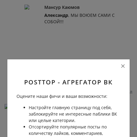
Мансур Каюмов
Александр
, МЫ ВОЮЕМ САМИ С
СОБОЙ!!!
POSTTOP - АГРЕГАТОР ВК
2 несколько месяцев назад
0
0
Пожаловаться
Оцените наши фичи и ваши возможности:
Валерий Сосков
Настройте главную страницу под себя,
заблокируйте не интересные паблики ВК
🙏🙏🙏🌹🌹
или целые категории.
Светлая память погибшей
Отсортируйте популярные посты по
ребятам выздоровления
количеству лайков, комментариев,