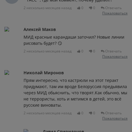
2 несколько месяцев назад
0
0
Отвечать
Пожаловаться
Алексей Маков
МИД красные карандаши заточил? Новые линии
рисовать будет? 😏
2 несколько месяцев назад
0
0
Отвечать
Пожаловаться
Николай Миронов
Прям интересно, что кастрюли на этот теракт
придумают, там им вроде Белоруссия предьявила
через МИД обьяснить, что творят.Как обычно, мы
не террористы, хоть и метимся в детей, это всё
русские виноваты.
2 несколько месяцев назад
0
0
Отвечать
Пожаловаться
Давид Спиридонов