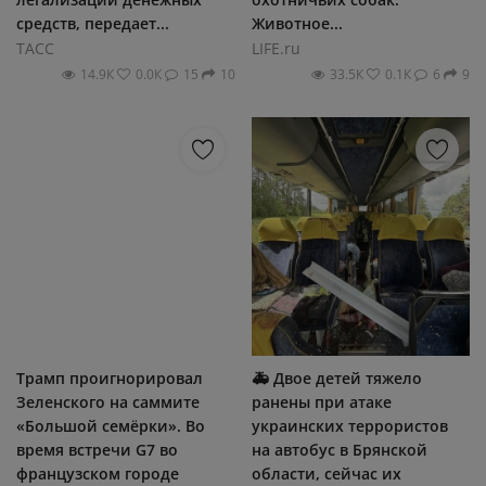
средств, передает...
Животное...
ТАСС
LIFE.ru
14.9К
0.0К
15
10
33.5К
0.1К
6
9
Трамп проигнорировал
🚑 Двое детей тяжело
Зеленского на саммите
ранены при атаке
«Большой семёрки». Во
украинских террористов
время встречи G7 во
на автобус в Брянской
французском городе
области, сейчас их