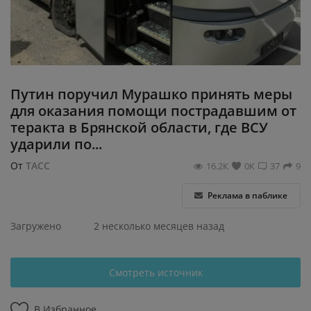
Регистрация
Путин поручил Мурашко принять меры
для оказания помощи пострадавшим от
теракта в Брянской области, где ВСУ
ударили по...
От
ТАСС
16.2К
0К
37
9
Реклама в паблике
Загружено
2 несколько месяцев назад
Смотреть источник
В Избранное