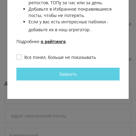
репостов, ТОПу за час или за день.
Добавьте в Избранное понравившиеся
посты, чтобы не потерять.
2 несколько месяцев назад
0
0
Отвечать
Если у вас есть интересные паблики -
Пожаловаться
добавьте их в наш агрегатор.
Антон Зорин
Подробнее
о рейтинге
.
Валерий
, Аминь
2 несколько месяцев назад
0
0
Все понял, больше не показывать
Пожаловаться
Закрыть
Добавить комментарий