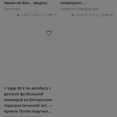
Эвиан-ле-Бен... (видео)
оперируют,...
Лента.ру
Новости Новороссии
3.6К
0.0К
66
11
14.4К
0.1К
20
40
⚡️ Удар ВСУ по автобусу с
детской футбольной
командой из Белоруссии -
террористический акт, —
Кремль Путин поручил...