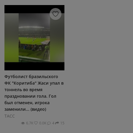
Футболист бразильского
ФК "Коритиба" Жаси упал в
тоннель во время
праздновании гола. Гол
был отменен, игрока
заменили... (видео)
ТАСС
6.7К
0.0К
4
15