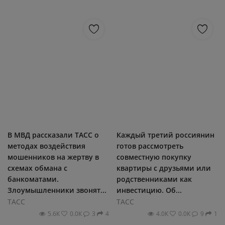
В МВД рассказали ТАСС о
Каждый третий россиянин
методах воздействия
готов рассмотреть
мошенников на жертву в
совместную покупку
схемах обмана с
квартиры с друзьями или
банкоматами.
родственниками как
Злоумышленники звонят...
инвестицию. Об...
ТАСС
ТАСС
5.6К
0.0К
3
4
4.0К
0.0К
9
1