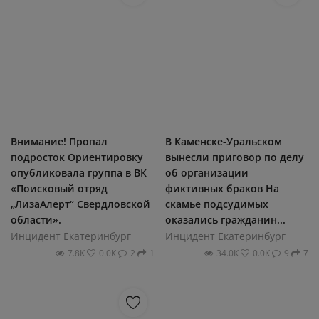
Внимание! Пропал
В Каменске-Уральском
подросток Ориентировку
вынесли приговор по делу
опубликовала группа в ВК
об организации
«Поисковый отряд
фиктивных браков На
„ЛизаАлерт“ Свердловской
скамье подсудимых
области».
оказались гражданин...
Инцидент Екатеринбург
Инцидент Екатеринбург
7.8К
0.0К
2
1
34.0К
0.0К
9
7