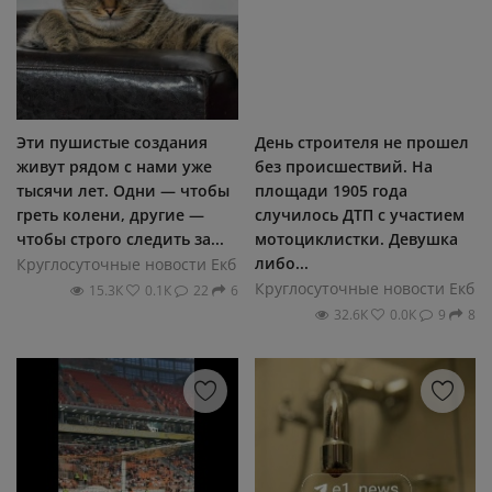
Эти пушистые создания
День строителя не прошел
живут рядом с нами уже
без происшествий. На
тысячи лет. Одни — чтобы
площади 1905 года
греть колени, другие —
случилось ДТП с участием
чтобы строго следить за...
мотоциклистки. Девушка
либо...
Круглосуточные новости Екб
Круглосуточные новости Екб
15.3К
0.1К
22
6
32.6К
0.0К
9
8