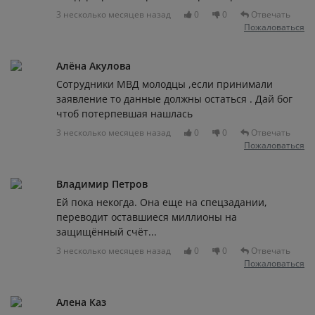
3 несколько месяцев назад
0
0
Отвечать
Пожаловаться
Алёна Акулова
Сотрудники МВД молодцы ,если принимали
заявление то данные должны остаться . Дай бог
чтоб потерпевшая нашлась
3 несколько месяцев назад
0
0
Отвечать
Пожаловаться
Владимир Петров
Ей пока некогда. Она еще на спецзадании,
переводит оставшиеся миллионы на
защищённый счёт...
3 несколько месяцев назад
0
0
Отвечать
Пожаловаться
Алена Каз