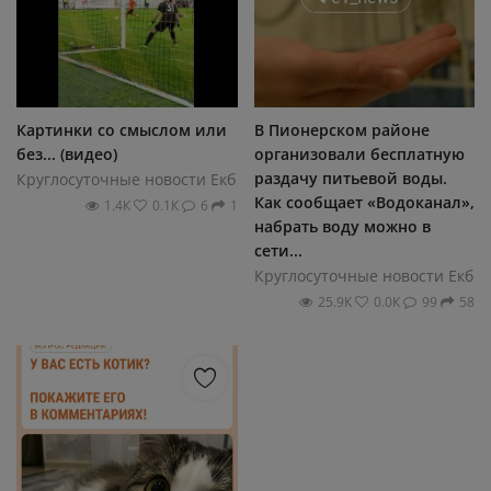
Картинки со смыслом или
В Пионерском районе
без... (видео)
организовали бесплатную
раздачу питьевой воды.
Круглосуточные новости Екб
Как сообщает «Водоканал»,
1.4К
0.1К
6
1
набрать воду можно в
сети...
Круглосуточные новости Екб
25.9К
0.0К
99
58