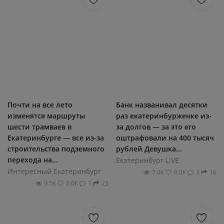
Почти на все лето
Банк названивал десятки
изменятся маршруты
раз екатеринбурженке из-
шести трамваев в
за долгов — за это его
Екатеринбурге — все из-за
оштрафовали на 400 тысяч
строительства подземного
рублей Девушка...
перехода на...
Екатеринбург LIVE
Интересный Екатеринбург
7.0К
0.0К
3
16
9.5К
0.0К
1
23