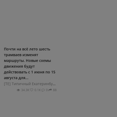
Почти на всё лето шесть
трамваев изменят
маршруты. Новые схемы
движения будут
действовать с 1 июня по 15
августа для...
[ТЕ] Типичный Екатеринбург
34.3К
0.1К
0
88