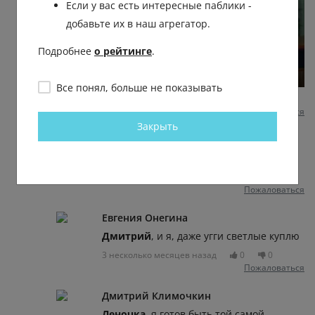
Если у вас есть интересные паблики -
добавьте их в наш агрегатор.
Подробнее
о рейтинге
.
Все понял, больше не показывать
3 несколько месяцев назад
0
0
Пожаловаться
Закрыть
Дмитрий Мишустин
Дмитрий
, 😂
3 несколько месяцев назад
0
0
Пожаловаться
Евгения Онегина
Дмитрий
, и я, даже угги светлые куплю
3 несколько месяцев назад
0
0
Пожаловаться
Дмитрий Климочкин
Леночка
, я готов быть той самой