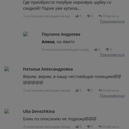
Где приобрести голубую норковую шубку со
скидкой? Парик уже купила...
3 несколько месяцев назад
0
0
Отвечать
Пожаловаться
Паулина Андреева
Алена
, на Авито
3 несколько месяцев назад
0
0
Пожаловаться
Наталья Александровна
Верим, верим, в нашу честнейшую полицию🤣🤣
🤣🤣🤣🤣🤣
3 несколько месяцев назад
0
0
Отвечать
Пожаловаться
Ulia Denezhkina
Блин по описанию не подхожу🤣🤣🤣
3 несколько месяцев назад
0
0
Отвечать