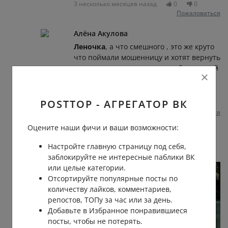
3 несколько месяцев назад
0
0
Пожаловаться
Алёна Акулова
Леночка
, а что смешного , это же круто
что поймали мошенницу и хотят вернуть
деньги потерпевшим, а если бы с вашей
мамой или близким такое
случилось,тоже бы ржали
POSTTOP - АГРЕГАТОР ВК
3 несколько месяцев назад
0
0
Пожаловаться
Оцените наши фичи и ваши возможности:
Елена Андреевна
Дмитрий
, 😁 даже похоже
Настройте главную страницу под себя,
заблокируйте не интересные паблики ВК
или целые категории.
Отсортируйте популярные посты по
количеству лайков, комментариев,
репостов, ТОПу за час или за день.
Добавьте в Избранное понравившиеся
посты, чтобы не потерять.