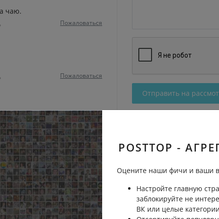
ла чаю.
Пожаловаться
ь
Пожаловаться
ь
Отправить на рассмо
POSTTOP - АГРЕ
Оцените наши фичи и ваши в
Настройте главную стра
заблокируйте не интер
ВК или целые категории