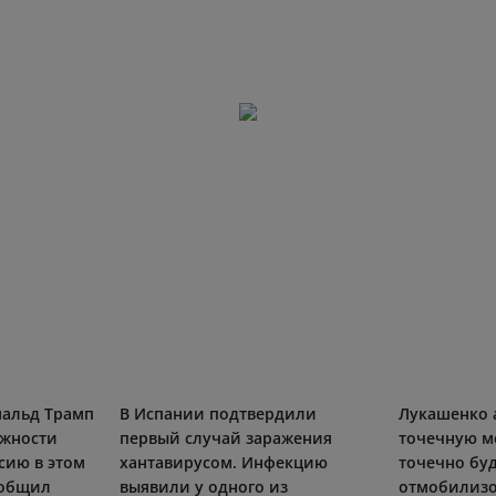
нальд Трамп
В Испании подтвердили
Лукашенко 
ожности
первый случай заражения
точечную м
ссию в этом
хантавирусом. Инфекцию
точечно бу
ообщил
выявили у одного из
отмобилизо