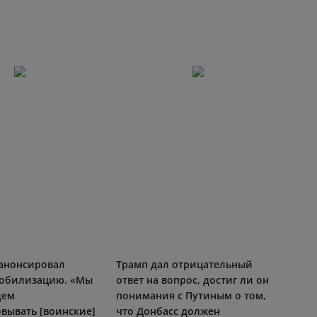
анонсировал
Трамп дал отрицательный
обилизацию. «Мы
ответ на вопрос, достиг ли он
дем
понимания с Путиным о том,
вывать [воинские]
что Донбасс должен