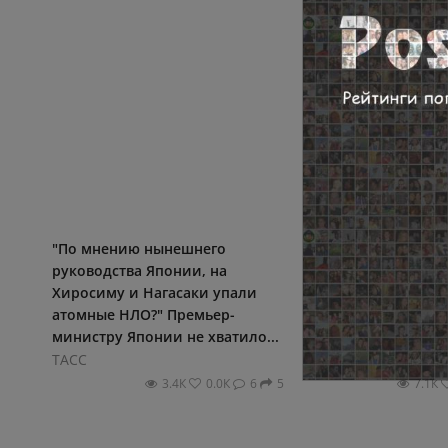
"По мнению нынешнего
Главное из нового
руководства Японии, на
Минобороны России
Хиросиму и Нагасаки упали
России освободила
атомные НЛО?" Премьер-
Васютинское и Торе
министру Японии не хватило...
ДНР:...
ТАСС
ТАСС
3.4К
0.0К
6
5
7.1К