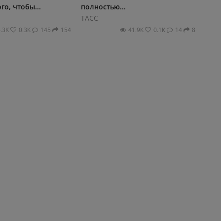
го, чтобы...
полностью...
ТАСС
6.3К
0.3К
145
154
41.9К
0.1К
14
8