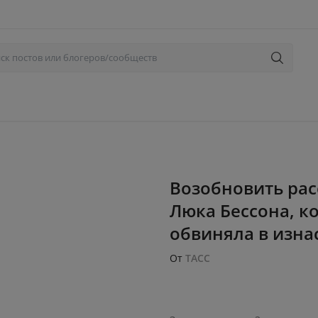
Возобновить рас
Люка Бессона, к
обвиняла в изнас
От
ТАСС