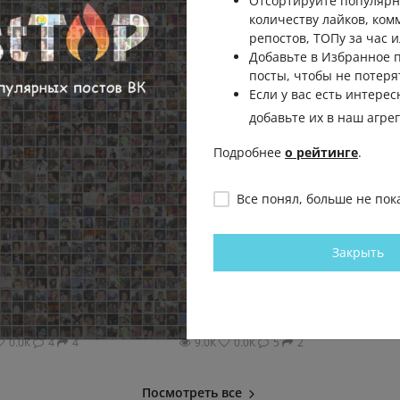
Отсортируйте популярн
количеству лайков, ком
репостов, ТОПу за час и
Добавьте в Избранное
посты, чтобы не потеря
Если у вас есть интерес
добавьте их в наш агре
Подробнее
о рейтинге
.
Все понял, больше не пок
 брифинга
ВС РФ нанесли авиационные
МВД предуп
: ▪️Армия
удары ФАБ-3000 и ФАБ-500 по
данных банк
Закрыть
пунктам управления
фишинговые
цкое в
беспилотниками и дислокации
Покупателю
бригады морской... (видео)
гиперссылку,
ТАСС
ТАСС
0.0К
4
4
9.0К
0.0К
5
2
Посмотреть все