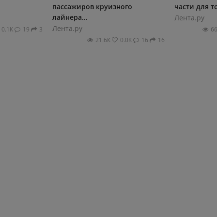
пассажиров круизного
части для то
лайнера...
Лента.ру
Лента.ру
0.1К
19
3
6
21.6К
0.0К
16
16