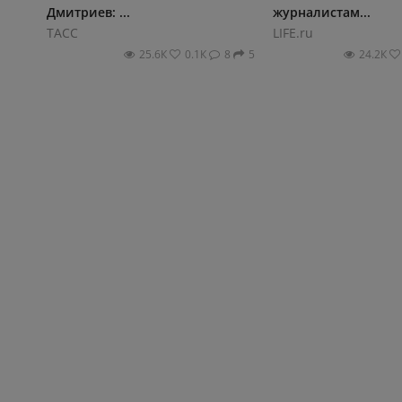
Дмитриев: ...
журналистам...
ТАСС
LIFE.ru
25.6К
0.1К
8
5
24.2К