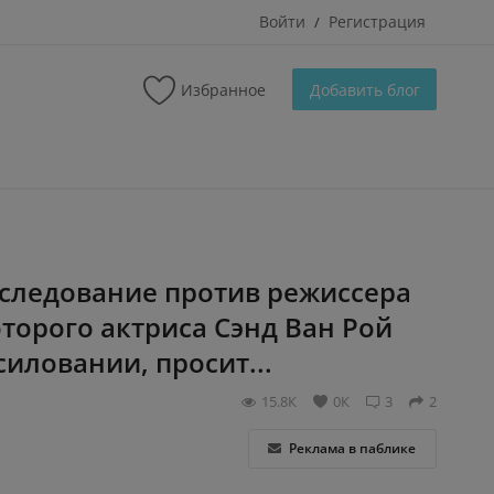
Войти
Регистрация
/
Избранное
Добавить блог
следование против режиссера
оторого актриса Сэнд Ван Рой
иловании, просит...
15.8К
0К
3
2
Реклама в паблике