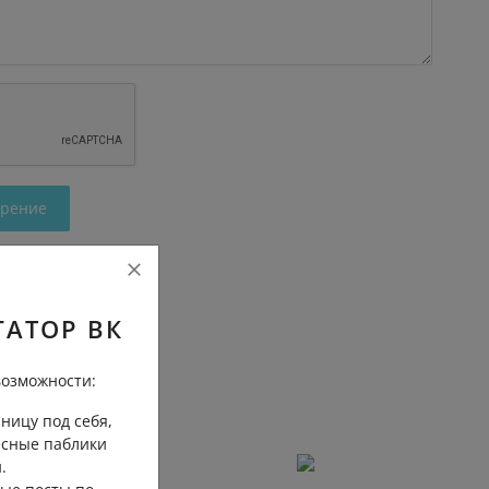
трение
ГАТОР ВК
озможности:
ницу под себя,
есные паблики
.