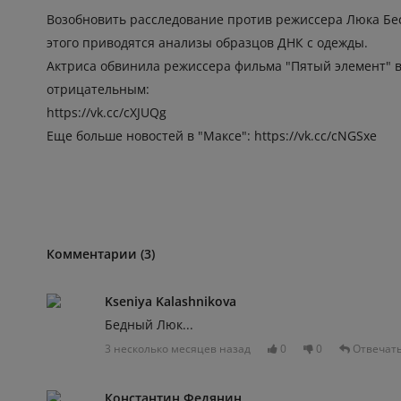
Возобновить расследование против режиссера Люка Бес
этого приводятся анализы образцов ДНК с одежды.
Актриса обвинила режиссера фильма "Пятый элемент" в 2
отрицательным:
https://vk.cc/cXJUQg
Еще больше новостей в "Максе":
https://vk.cc/cNGSxe
Комментарии (3)
Kseniya Kalashnikova
Бедный Люк...
3 несколько месяцев назад
0
0
Отвечат
Константин Федянин