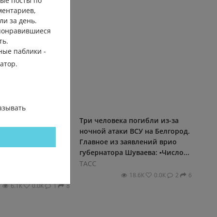
ые посты по
ментариев,
ли за день.
 понравившиеся
ть.
ные паблики -
гатор.
азывать
редило о краже
Три человека погибли из-за
овских карт через
ночной атаки ВСУ на Белгород.
 страницы оплаты.
Главное из заявлений врио
 направляют
губернатора Шуваева: ▪️Число...
...
ТАСС
18.6К
0.0К
2
6
6.1К
0.0К
1
8