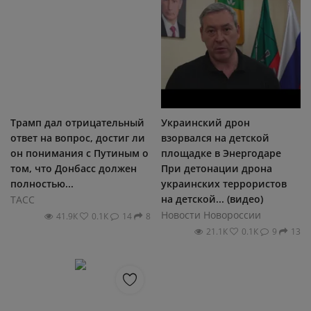
Трамп дал отрицательный
Украинский дрон
ответ на вопрос, достиг ли
взорвался на детской
он понимания с Путиным о
площадке в Энергодаре
том, что Донбасс должен
При детонации дрона
полностью...
украинских террористов
на детской... (видео)
ТАСС
Новости Новороссии
41.9К
0.1К
14
8
21.1К
0.1К
9
13