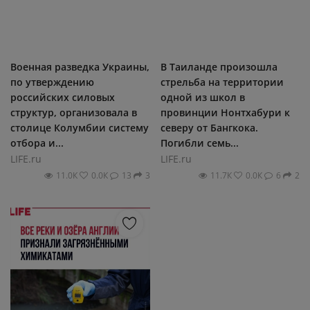
Военная разведка Украины,
В Таиланде произошла
по утверждению
стрельба на территории
российских силовых
одной из школ в
структур, организовала в
провинции Нонтхабури к
столице Колумбии систему
северу от Бангкока.
отбора и...
Погибли семь...
LIFE.ru
LIFE.ru
11.0К
0.0К
13
3
11.7К
0.0К
6
2