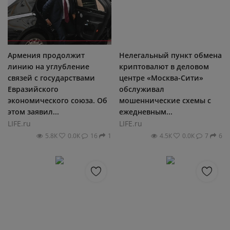
Армения продолжит
Нелегальный пункт обмена
линию на углубление
криптовалют в деловом
связей с государствами
центре «Москва-Сити»
Евразийского
обслуживал
экономического союза. Об
мошеннические схемы с
этом заявил...
ежедневным...
LIFE.ru
LIFE.ru
5.8К
0.0К
16
1
4.5К
0.0К
7
6