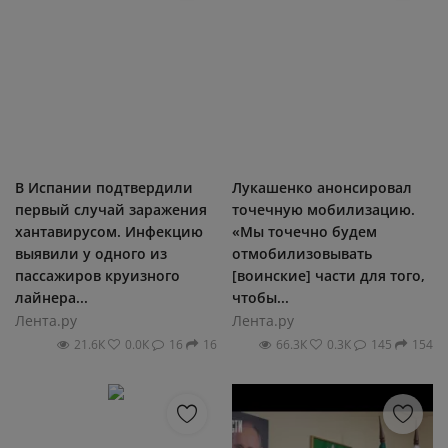
В Испании подтвердили
Лукашенко анонсировал
первый случай заражения
точечную мобилизацию.
хантавирусом. Инфекцию
«Мы точечно будем
выявили у одного из
отмобилизовывать
пассажиров круизного
[воинские] части для того,
лайнера...
чтобы...
Лента.ру
Лента.ру
21.6К
0.0К
16
16
66.3К
0.3К
145
154