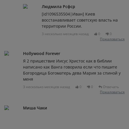
Людмила Рсфср
[id1096535504|Иван] Киев
восстанавливает советскую власть на
территории России.
3 несколько месяцев назад
0
0
Пожаловаться
Hollywood Forever
Я 2 пришествие Иисус Христос как в библии
написано как Ванга говорила если что пишите
Богородица Богоматерь дева Мария за спиной у
меня
3 несколько месяцев назад
0
0
Отвечать
Пожаловаться
Миша Чаки