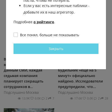
посты, чтобы не потерять.
Если у вас есть интересные паблики -
добавьте их в наш агрегатор.
Подробнее
о рейтинге
.
Все понял, больше не показывать
Закрыть
В России готовятся к новой
Оправдание для всех
волне увольнений: по
любителей переносить
данным СМИ, каждая
будильник «еще на 5
седьмая компания
минут» официально
планирует сокращать
найдено. Исследователи
сотрудников в...
предупредили, что...
Подслушано Москва
Подслушано Москва
13.9К
0.0К
2
7
17.6К
0.0К
2
28