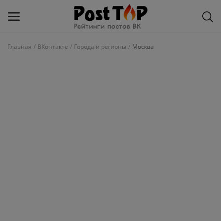
Главная
ВКонтакте
Города и регионы
Москва
Добавить
блог
ВКонтакте
Избранное
Контакты
О рейтинге
Статьи, обзоры
Войти