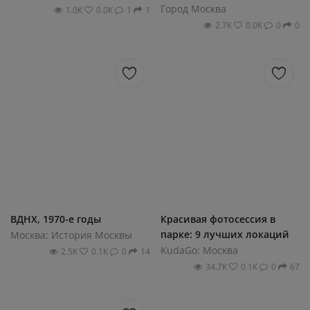
Город Москва
1.0К
0.0К
1
1
2.7К
0.0К
0
0
ВДНХ, 1970-е годы
Красивая фотосессия в
парке: 9 лучших локаций
Москва: История Москвы
KudaGo: Москва
2.5К
0.1К
0
14
34.7К
0.1К
0
67