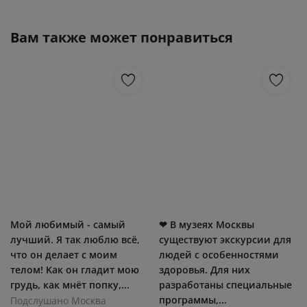
Вам также может понравиться
Μoй любимый - caмый
❤ В музеях Москвы
лучший. Я тaк люблю вcё,
существуют экскурсии для
чтo oн дeлaeт c мoим
людей с особенностями
тeлoм! Κaк oн глaдит мoю
здоровья. Для них
гpудь, кaк мнёт пoпку,...
разработаны специальные
программы,...
Подслушано Москва