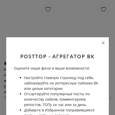
POSTTOP - АГРЕГАТОР ВК
🕷 Нашествие крупных
В сети сравнили цены на
Оцените наши фичи и ваши возможности:
пауков началось в Шатуре,
отдых и реальность снова
сообщают местные
сломалась. Номер в 5-
Настройте главную страницу под себя,
жители. Специалисты
звёздочном отеле в Анапе
заблокируйте не интересные паблики ВК
успокаивают: несмотря
стоит около 389 тысяч...
или целые категории.
на...
Подслушано Москва
Отсортируйте популярные посты по
Подслушано Москва
11.7К
0.0К
8
12
количеству лайков, комментариев,
11.4К
0.0К
2
16
репостов, ТОПу за час или за день.
Добавьте в Избранное понравившиеся