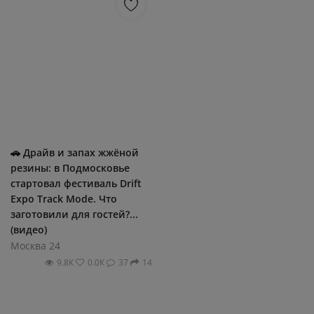
🚗 Драйв и запах жжёной
резины: в Подмосковье
стартовал фестиваль Drift
Expo Track Mode. Что
заготовили для гостей?...
(видео)
Москва 24
9.8К
0.0К
37
14