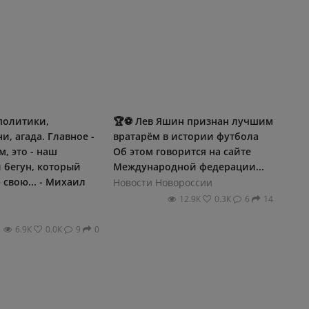
 политики,
🏆⚽️ Лев Яшин признан лучшим
и, агада. Главное -
вратарём в истории футбола
, это - наш
Об этом говорится на сайте
 бегун, который
Международной федерации...
 свою... - Михаил
Новости Новороссии
12.9К
0.3К
6
14
6.9К
0.0К
9
0