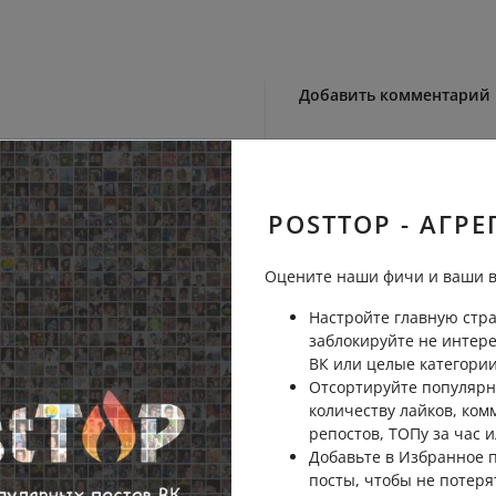
Добавить комментарий
уйте первым!
POSTTOP - АГРЕ
Оцените наши фичи и ваши в
Настройте главную стра
заблокируйте не интер
ВК или целые категории
Отсортируйте популярн
количеству лайков, ком
репостов, ТОПу за час и
Добавьте в Избранное
посты, чтобы не потеря
Отправить на рассмо