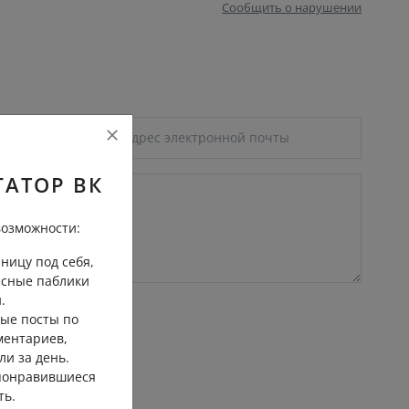
Сообщить о нарушении
ГАТОР ВК
озможности:
ницу под себя,
есные паблики
.
ые посты по
ментариев,
ли за день.
 понравившиеся
ть.
трение