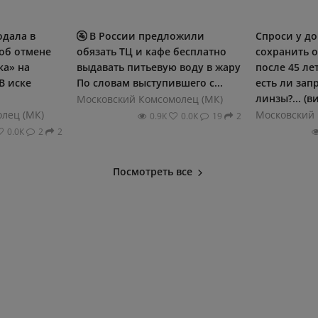
одала в
🚰 В России предложили
Спроси у до
об отмене
обязать ТЦ и кафе бесплатно
сохранить о
ка» на
выдавать питьевую воду в жару
после 45 ле
В иске
По словам выступившего с...
есть ли зап
линзы?... (в
Московский Комсомолец (МК)
лец (МК)
Московский 
0.9К
0.0К
19
2
0.0К
2
2
Посмотреть все