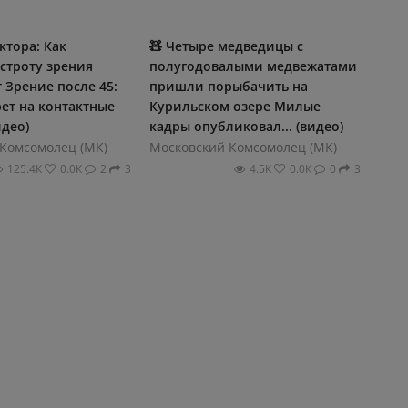
ктора: Как
🧸 Четыре медведицы с
строту зрения
полугодовалыми медвежатами
т Зрение после 45:
пришли порыбачить на
рет на контактные
Курильском озере Милые
идео)
кадры опубликовал... (видео)
Комсомолец (МК)
Московский Комсомолец (МК)
125.4К
0.0К
2
3
4.5К
0.0К
0
3