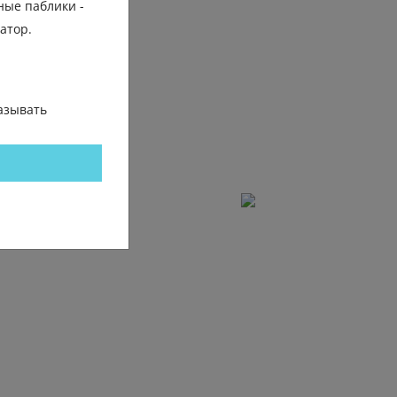
ные паблики -
гатор.
азывать