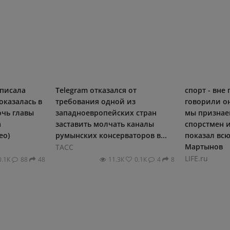
писала
Telegram отказался от
спорт - вне
оказалась в
требования одной из
говорили он
очь главы
западноевропейских стран
мы признаем
а
заставить молчать каналы
спорстмен и
ео)
румынских консерваторов в...
показал всю
Мартынов
ТАСС
LIFE.ru
0.1К
88
48
11.3К
0.1К
4
8