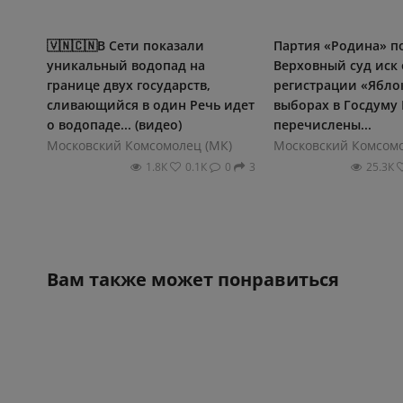
🇻🇳🇨🇳В Сети показали
Партия «Родина» п
уникальный водопад на
Верховный суд иск 
границе двух государств,
регистрации «Ябло
сливающийся в один Речь идет
выборах в Госдуму 
о водопаде... (видео)
перечислены...
Московский Комсомолец (МК)
Московский Комсомо
1.8К
0.1К
0
3
25.3К
Вам также может понравиться