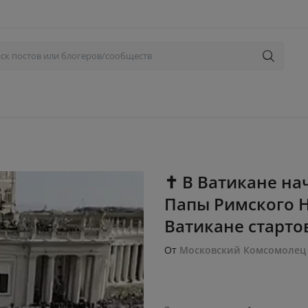
✝ В Ватикане на
Папы Римского Н
Ватикане стартов
От
Московский Комсомолец 