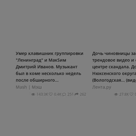
Умер клавишник группировки
Дочь чиновницы за
"Ленинград" и МакSим
трендовое видео и 
Дмитрий Иванов. Музыкант
центре скандала. Д
был в коме несколько недель
Нюксенского округ
после обширного...
(Вологодская... (вид
Mash | Мэш
Лента.ру
143.3К
0.4К
251
262
27.8К