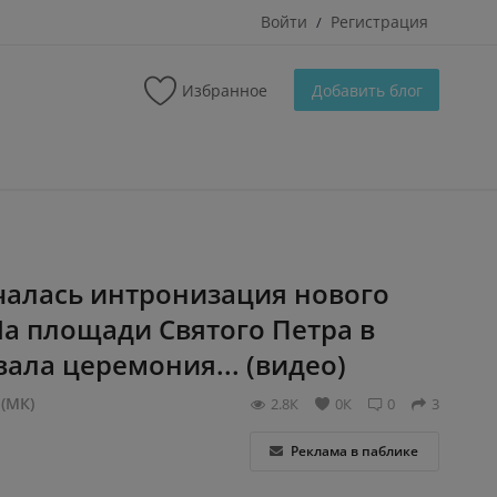
Войти
Регистрация
/
Избранное
Добавить блог
чалась интронизация нового
а площади Святого Петра в
ала церемония... (видео)
(МК)
2.8К
0К
0
3
Реклама в паблике