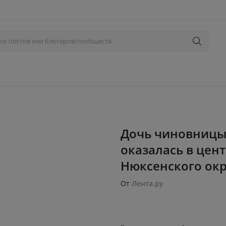
Дочь чиновницы 
оказалась в цен
Нюксенского окру
От
Лента.ру