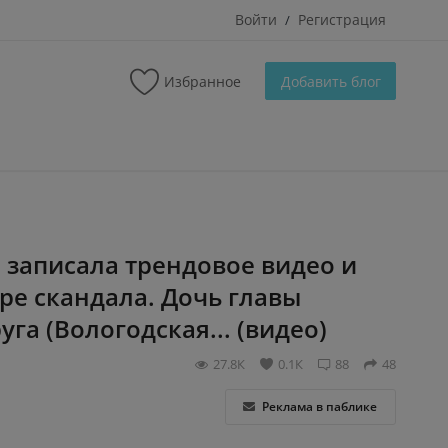
Войти
Регистрация
/
Избранное
Добавить блог
записала трендовое видео и
тре скандала. Дочь главы
га (Вологодская... (видео)
27.8К
0.1К
88
48
Реклама в паблике