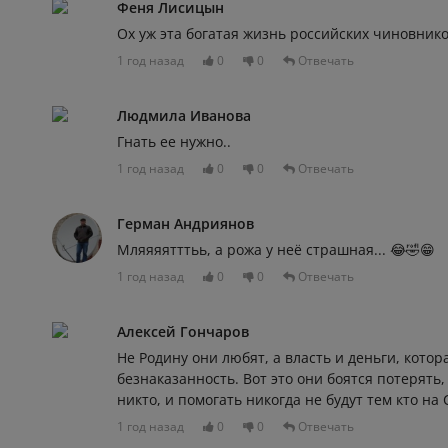
Феня Лисицын
Ох уж эта богатая жизнь российских чиновнико
1 год назад
0
0
Отвечать
Людмила Иванова
Гнать ее нужно..
1 год назад
0
0
Отвечать
Герман Андриянов
Мляяяятттьь, а рожа у неё страшная... 😂🤣😁
1 год назад
0
0
Отвечать
Алексей Гончаров
Не Родину они любят, а власть и деньги, кото
безнаказанность. Вот это они боятся потерять,
никто, и помогать никогда не будут тем кто на 
1 год назад
0
0
Отвечать