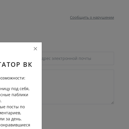
Сообщить о нарушении
ГАТОР ВК
озможности:
ницу под себя,
есные паблики
.
ые посты по
ментариев,
ли за день.
 понравившиеся