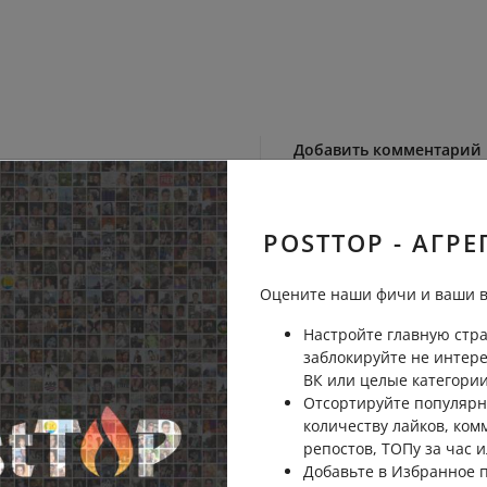
Добавить комментарий
тому дитю, в качестве
POSTTOP - АГРЕ
оработать в госпитале.
Пожаловаться
Оцените наши фичи и ваши в
Настройте главную стра
заблокируйте не интер
ВК или целые категории
Отсортируйте популярн
Пожаловаться
количеству лайков, ком
репостов, ТОПу за час и
Добавьте в Избранное