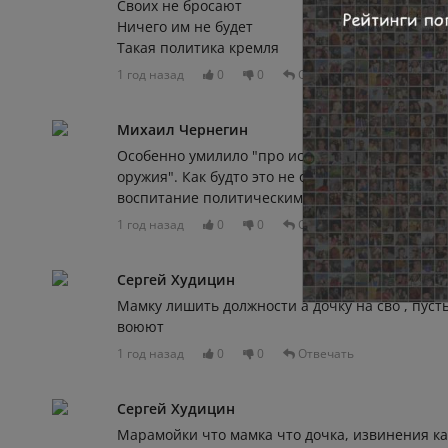
Своих не бросают
Ничего им не будет
Такая политика кремля
1 год назад
0
0
Отвечать
Михаил Чернегин
Особенно умилило "про использование детей в
оружия". Как будто это не она быдлом своего р
воспитание политическим оппонентам.
1 год назад
0
0
Отвечать
Сергей Худицин
Мамку лишить должности а дочку на сво , пуст
воюют
1 год назад
0
0
Отвечать
Сергей Худицин
Марамойки что мамка что дочка, извинения ка