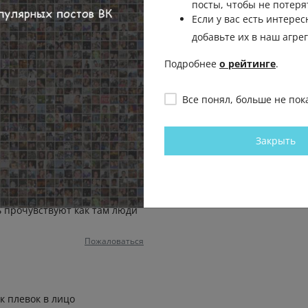
посты, чтобы не потеря
Если у вас есть интерес
Отправить на рассмо
добавьте их в наш агре
Пожаловаться
Подробнее
о рейтинге
.
Все понял, больше не пок
 качестве "политического
ебенка воспитала, а отдала на
Закрыть
Пожаловаться
ь прочувствуют как там люди
Пожаловаться
к плевок в лицо