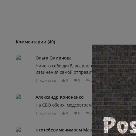
Комментарии (40)
Ольга Смирнова
Ничего себе дитё, возрастом 19 лет. А может э
извинения самой отправится на СВО, хотя бы п
1 год назад
0
0
Отвечать
Александр Кононенко
На СВО обеих, медсестрами
1 год назад
0
0
Отвечать
Чтотебевименимоем Мазафака