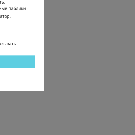
ть.
ные паблики -
трение
гатор.
азывать