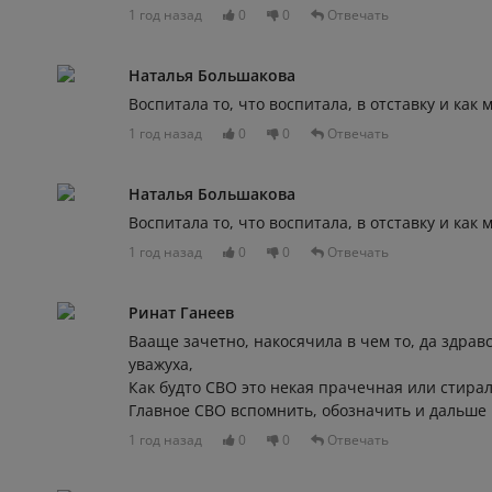
1 год назад
0
0
Отвечать
Наталья Большакова
Воспитала то, что воспитала, в отставку и как
1 год назад
0
0
Отвечать
Наталья Большакова
Воспитала то, что воспитала, в отставку и как
1 год назад
0
0
Отвечать
Ринат Ганеев
Вааще зачетно, накосячила в чем то, да здрав
уважуха,
Как будто СВО это некая прачечная или стирал
Главное СВО вспомнить, обозначить и дальше 
1 год назад
0
0
Отвечать