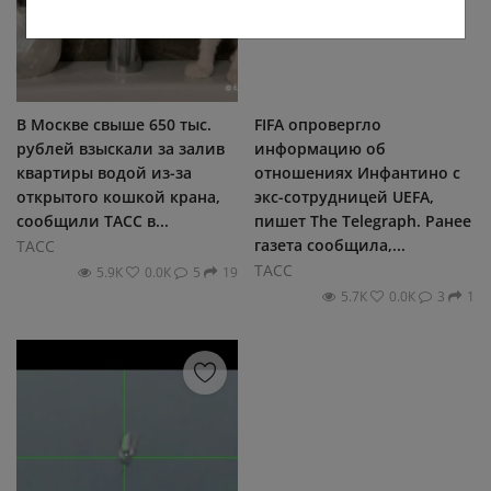
В Москве свыше 650 тыс.
FIFA опровергло
рублей взыскали за залив
информацию об
квартиры водой из-за
отношениях Инфантино с
открытого кошкой крана,
экс-сотрудницей UEFA,
сообщили ТАСС в...
пишет The Telegraph. Ранее
газета сообщила,...
ТАСС
ТАСС
5.9К
0.0К
5
19
5.7К
0.0К
3
1