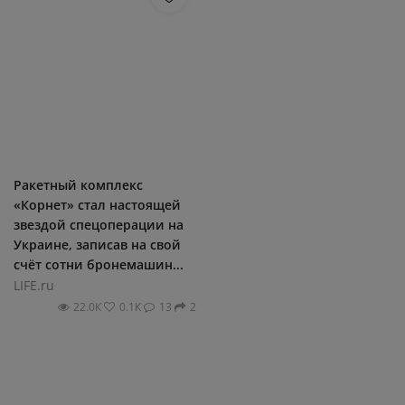
Ракетный комплекс
«Корнет» стал настоящей
звездой спецоперации на
Украине, записав на свой
счёт сотни бронемашин...
LIFE.ru
22.0К
0.1К
13
2