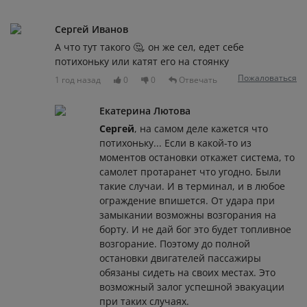
Сергей Иванов
А что тут такого 🤔, он же сел, едет себе
потихоньку или катят его на стоянку
Пожаловаться
1 год назад
0
0
Отвечать
Екатерина Лютова
Сергей
, на самом деле кажется что
потихоньку... Если в какой-то из
моментов остановки откажет система, то
самолет протаранет что угодно. Были
такие случаи. И в терминал, и в любое
ограждение впишется. От удара при
замыкании возможны возгорания на
борту. И не дай бог это будет топливное
возгорание. Поэтому до полной
остановки двигателей пассажиры
обязаны сидеть на своих местах. Это
возможный залог успешной эвакуации
при таких случаях.