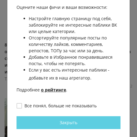
Оцените наши фичи и ваши возможности:
Настройте главную страницу под себя,
заблокируйте не интересные паблики ВК
или целые категории.
Отсортируйте популярные посты по
количеству лайков, комментариев,
8 августа Россия отметит
Шесть человек, включая
репостов, ТОПу за час или за день.
одну из важных
двоих детей, пострадали в
Добавьте в Избранное понравившиеся
спортивных дат, у которой
ДТП под Волгоградом,
посты, чтобы не потерять.
интересная и сложная
сообщает МВД:
Если у вас есть интересные паблики -
история. Главное о Дне...
https://vk.cc/d0iYkk Фото:...
добавьте их в наш агрегатор.
ТАСС
ТАСС
3.1К
0.0К
1
1
6.4К
0.0К
0
2
Подробнее
о рейтинге
.
Все понял, больше не показывать
Закрыть