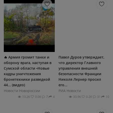
🔥 Армия громит танки и
Павел Дуров утверждает,
оборону врага, наступая в
что директор Главного
Сумской области ▪Новые
управления внешней
кадры уничтожения
безопасности Франции
бронетехники разведкой
Николя Лернер просил
44... (видео)
его...
Новости Новороссии
РИА Новости
13.2К
0.0К
7
4
33.9К
0.2К
31
10