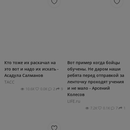
Кто тоже их раскачал на
Вот пример когда бойцы
это вот и надо их искать -
обучены. Не даром наши
Асадула Салманов
ребята перед отправкой за
ленточку проходят учения
ТАСС
и не мало - Арсений
10.6К
0.0К
2
9
Колесов
LIFE.ru
7.2К
0.1К
7
1