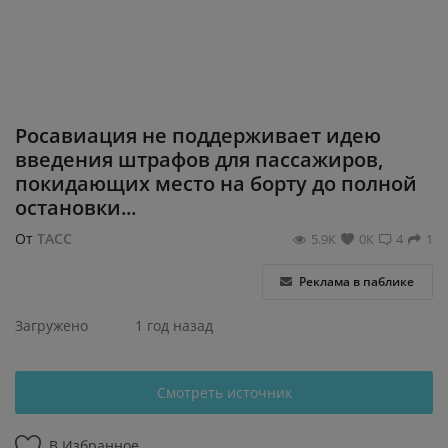
Регистрация
Росавиация не поддерживает идею
введения штрафов для пассажиров,
покидающих место на борту до полной
остановки...
От
ТАСС
5.9К
0К
4
1
Реклама в паблике
Загружено
1 год назад
Смотреть источник
В Избранное