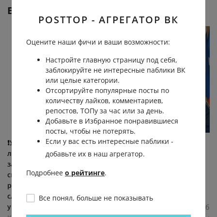
Еще от
Круглосуточные новости Екб
POSTTOP - АГРЕГАТОР ВК
Оцените наши фичи и ваши возможности:
Настройте главную страницу под себя,
заблокируйте не интересные паблики ВК
или целые категории.
Отсортируйте популярные посты по
количеству лайков, комментариев,
репостов, ТОПу за час или за день.
Добавьте в Избранное понравившиеся
посты, чтобы не потерять.
Если у вас есть интересные паблики -
❗️Ушел в отставку
❗️Руководитель
легендарный
свердловского ГУФСИН
добавьте их в наш агрегатор.
замначальника
Александр Федоров
Подробнее
о рейтинге
.
свердловского ГУ МВД —
покинул свой пост. Как
руководитель Главного
пишут наши коллеги из
следственного
Фонтанки, офицер...
Все понял, больше не показывать
управления...
Круглосуточные новости Екб