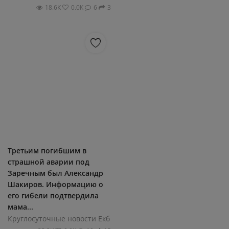
18.6К
0.0К
6
3
Третьим погибшим в
страшной аварии под
Заречным был Александр
Шакиров. Информацию о
его гибели подтвердила
мама...
Круглосуточные новости Екб