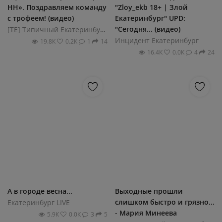
НН». Поздравляем команду
"Zloy_ekb 18+ | Злой
с трофеем! (видео)
Екатеринбург" UPD:
"Сегодня... (видео)
[ТЕ] Типичный Екатеринбург
Инцидент Екатеринбург
19.8К
0.2К
1
14
16.4К
0.0К
4
24
А в городе весна...
Выходные прошли
слишком быстро и грязно...
Екатеринбург LIVE
- Мария Минеева
5.9К
0.0К
3
5