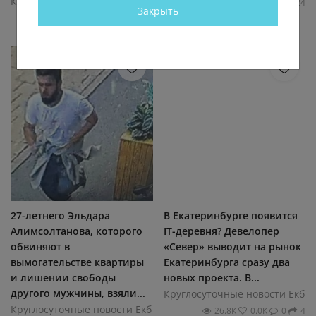
Круглосуточные новости Екб
19.5К
0.0К
1
24
Закрыть
19.3К
0.0К
10
19
27-летнего Эльдара
В Екатеринбурге появится
Алимсолтанова, которого
IT-деревня? Девелопер
обвиняют в
«Север» выводит на рынок
вымогательстве квартиры
Екатеринбурга сразу два
и лишении свободы
новых проекта. В...
другого мужчины, взяли...
Круглосуточные новости Екб
Круглосуточные новости Екб
26.8К
0.0К
0
4