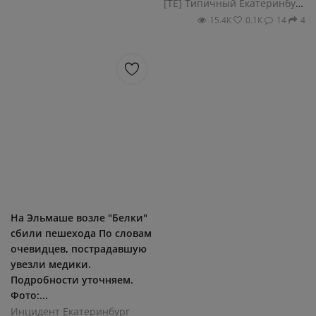
[ТЕ] Типичный Екатеринбург
15.4К
0.1К
14
4
На Эльмаше возле "Белки"
сбили пешехода По словам
очевидцев, пострадавшую
увезли медики.
Подробности уточняем.
Фото:...
Инцидент Екатеринбург