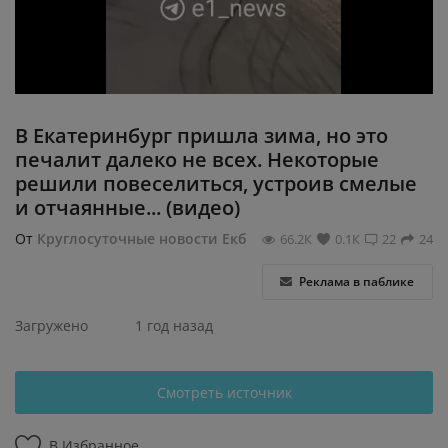
Регистрация
В Екатеринбург пришла зима, но это
печалит далеко не всех. Некоторые
решили повеселиться, устроив смелые
и отчаянные... (видео)
От
Круглосуточные новости Екб
66.2К
0.1К
22
24
Реклама в паблике
Загружено
1 год назад
Смотреть источник
В Избранное