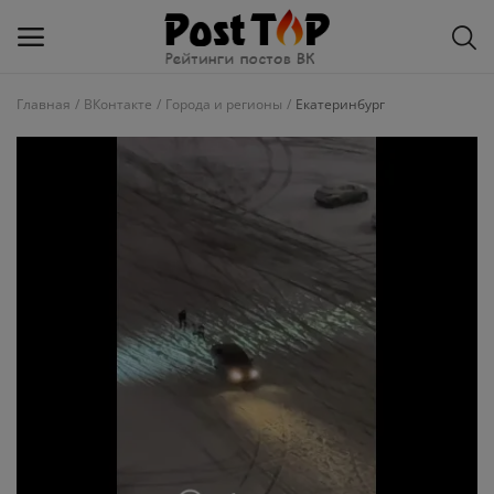
Главная
ВКонтакте
Города и регионы
Екатеринбург
Добавить
блог
ВКонтакте
Избранное
Контакты
О рейтинге
Статьи, обзоры
Войти