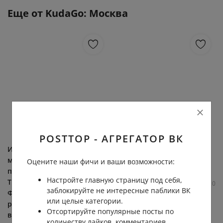
Еще от
KudaGo: Москва
POSTTOP - АГРЕГАТОР ВК
Искусство оманских
Картинки со смыслом или
мастеров,
без...
Оцените наши фичи и ваши возможности:
предшественники Павла
KudaGo: Москва
Настройте главную страницу под себя,
Третьякова, колоритная
4.7К
0.0К
0
0
заблокируйте не интересные паблики ВК
Фрида Кало —
или целые категории.
рассказываем, какими
Отсортируйте популярные посты по
выставками...
количеству лайков, комментариев,