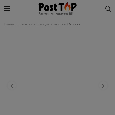
Главная
ВКонтакте
Города и регионы
Москва
Добавить
блог
ВКонтакте
Избранное
Контакты
О рейтинге
Статьи, обзоры
Войти