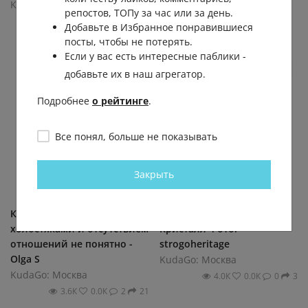
KudaGo: Москва
репостов, ТОПу за час или за день.
2.6К
0.0К
0
5
Добавьте в Избранное понравившиеся
посты, чтобы не потерять.
Если у вас есть интересные паблики -
добавьте их в наш агрегатор.
Подробнее
о рейтинге
.
Все понял, больше не показывать
Закрыть
Какая связь между
Московский завод
холостяками и отсутствием
Кристалл Фото:
отношений не понятно -
strogoheritage
Olga S
KudaGo: Москва
KudaGo: Москва
4.0К
0.0К
0
3
3.6К
0.0К
2
21