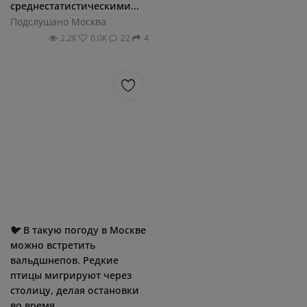
cpeднecтaтиcтичecкими...
Подслушано Москва
2.2К
0.0К
22
4
🐦 В такую погоду в Москве
можно встретить
вальдшнепов. Редкие
птицы мигрируют через
столицу, делая остановки
во время...