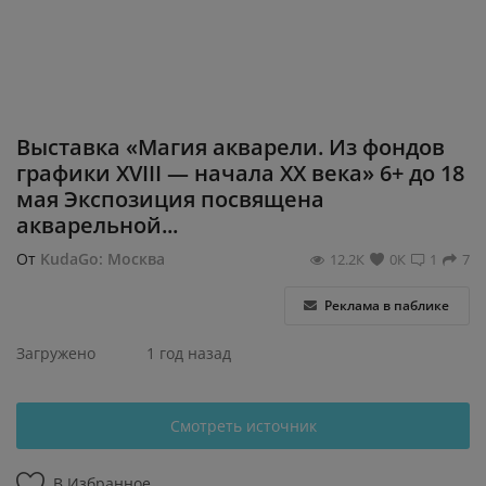
Регистрация
Выставка «Магия акварели. Из фондов
графики XVIII — начала XX века» 6+ до 18
мая Экспозиция посвящена
акварельной...
От
KudaGo: Москва
12.2К
0К
1
7
Реклама в паблике
Загружено
1 год назад
Смотреть источник
В Избранное