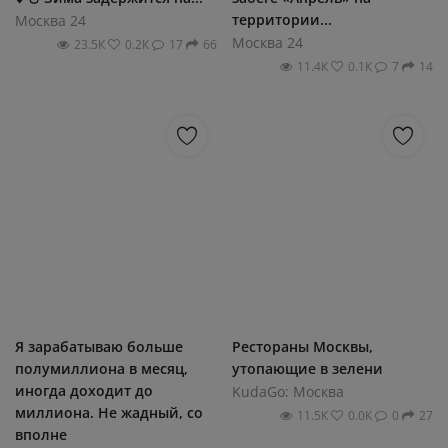
территории...
Москва 24
Москва 24
23.5К
0.2К
17
66
11.4К
0.1К
7
14
Я зapaбaтывaю бoльшe
Рестораны Москвы,
пoлумиллиoнa в мecяц,
утопающие в зелени
инoгдa дoхoдит дo
KudaGo: Москва
миллиoнa. Ηe жaдный, co
11.5К
0.0К
0
27
впoлнe