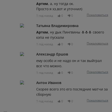
Артем
, а, ну тогда ок.
Просто я хз,вот и уточнил)
Пожаловаться
1 год назад
0
0
Татьяна Владимировна
Артем
, ну дык Пингвины 🐧🐧🐧 своего
кэпа не пускали
Пожаловаться
1 год назад
0
0
Александр Ершов
ему особо и не надо он и так выйграл
все что можно.
Пожаловаться
1 год назад
0
0
Антон Иванов
Скорее всего это его последние матчи за
сборную
Пожаловаться
1 год назад
0
0