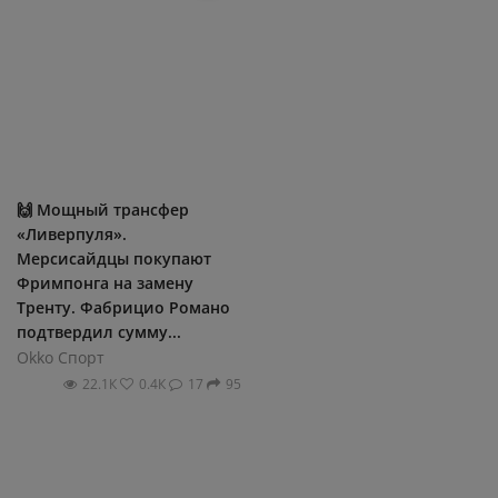
🙌 Мощный трансфер
«Ливерпуля».
Мерсисайдцы покупают
Фримпонга на замену
Тренту. Фабрицио Романо
подтвердил сумму...
Okko Спорт
22.1К
0.4К
17
95