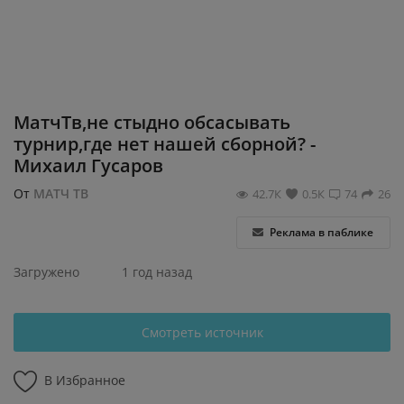
Регистрация
МатчТв,не стыдно обсасывать
турнир,где нет нашей сборной? -
Михаил Гусаров
От
МАТЧ ТВ
42.7К
0.5К
74
26
Реклама в паблике
Загружено
1 год назад
Смотреть источник
В Избранное