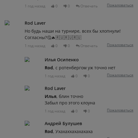
Пожаловаться
1 год назад
0
0
Отвечать
Rod Laver
Но будь наши на турнире, всех бы хлопнули!
Согласны?🤔🔥🇷🇺🇷🇺🇷🇺
Пожаловаться
1 год назад
0
0
Отвечать
Илья Осипенко
Rod
, с ротенбергом уж точно нет
Пожаловаться
1 год назад
0
0
Rod Laver
Илья
, блин точно
Забыл про этого клоуна
Пожаловаться
1 год назад
0
0
Андрей Булушев
Rod
, Ухахаххахахахаха