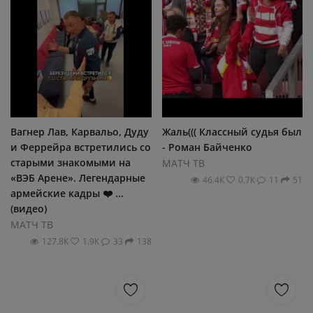
Вагнер Лав, Карвальо, Дуду
Жаль((( Классный судья был
и Феррейра встретились со
- Роман Байченко
старыми знакомыми на
МАТЧ ТВ
«ВЭБ Арене». Легендарные
46.4К
0.7К
11
51
армейские кадры ❤️ ...
(видео)
МАТЧ ТВ
127.8К
1.9К
33
138