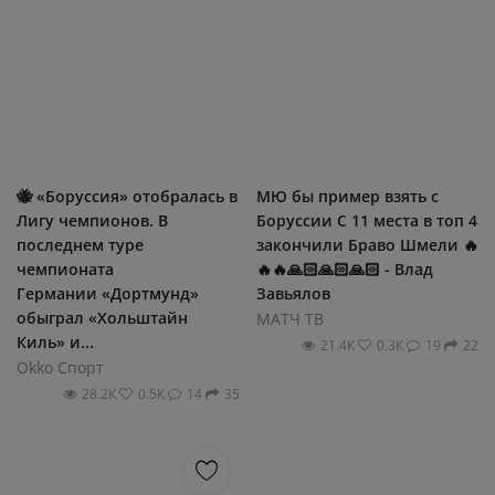
🐝 «Боруссия» отобралась в
МЮ бы пример взять с
Лигу чемпионов. В
Боруссии С 11 места в топ 4
последнем туре
закончили Браво Шмели 🔥
чемпионата
🔥🔥🙏🏻🙏🏻🙏🏻 - Влад
Германии «Дортмунд»
Завьялов
обыграл «Хольштайн
МАТЧ ТВ
Киль» и...
21.4К
0.3К
19
22
Okko Спорт
28.2К
0.5К
14
35