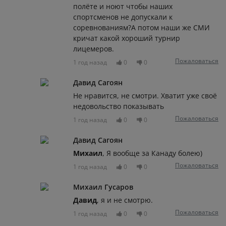
полёте и ноют чтобы наших
спортсменов не допускали к
соревнованиям?А потом наши же СМИ
кричат какой хороший турнир
лицемеров.
Пожаловаться
1 год назад
0
0
Давид Сагоян
Не нравится, не смотри. Хватит уже своё
недовольство показывать
Пожаловаться
1 год назад
0
0
Давид Сагоян
Михаил
, Я вообще за Канаду болею)
Пожаловаться
1 год назад
0
0
Михаил Гусаров
Давид
, я и не смотрю.
Пожаловаться
1 год назад
0
0