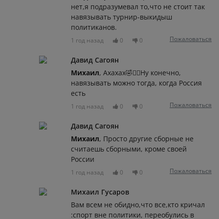
нет,я подразумевал то,что не стоит так
навязывать турнир-выкидыш
политиканов.
Пожаловаться
1 год назад
0
0
Давид Сагоян
Михаил
, Ахахах🤣🤦‍♂️Ну конечно,
навязывать можно тогда, когда Россия
есть
Пожаловаться
1 год назад
0
0
Давид Сагоян
Михаил
, Просто другие сборные не
считаешь сборными, кроме своей
России
Пожаловаться
1 год назад
0
0
Михаил Гусаров
Вам всем не обидно,что все,кто кричал
:спорт вне политики, переобулись в