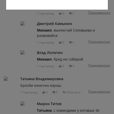
воняй в мой
адрес.Повзрослеешь,поймёшь.
Пожаловаться
1 год назад
0
0
Дмитрий Камынин
Михаил
, выключай Соловьева и
развивайся
Пожаловаться
1 год назад
0
0
Влад Лопатин
Михаил
, бред не собирай
Пожаловаться
1 год назад
0
0
Татьяна Владимировна
Кросби конечно хорош
Пожаловаться
1 год назад
0
0
Отвечать
Мирон Титов
Татьяна
, с командами у которых 3е