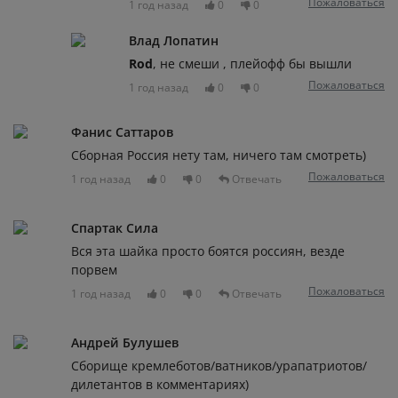
Пожаловаться
1 год назад
0
0
Влад Лопатин
Rod
, не смеши , плейофф бы вышли
Пожаловаться
1 год назад
0
0
Фанис Саттаров
Сборная Россия нету там, ничего там смотреть)
Пожаловаться
1 год назад
0
0
Отвечать
Спартак Сила
Вся эта шайка просто боятся россиян, везде
порвем
Пожаловаться
1 год назад
0
0
Отвечать
Андрей Булушев
Сборище кремлеботов/ватников/урапатриотов/
дилетантов в комментариях)