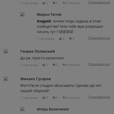
Пожаловаться
1 год назад
0
0
Отвечать
Мирон Титов
Андрей
, зачем тогда сидишь в этом
сообществе? Или тебе муж разрешил
писать тут ? 🤣🤣🤣🤣
Пожаловаться
1 год назад
0
0
Генрих Полянский
Да уж, просто раскатали.
Пожаловаться
1 год назад
0
0
Отвечать
Михаил Гусаров
МатчТв,не стыдно обсасывать турнир,где нет
нашей сборной?
Пожаловаться
1 год назад
0
0
Отвечать
Игорь Беличенко