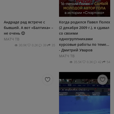
Андраде рад встрече с
Когда родился Павел Полех
бывшей. А вот «Балтика» –
(2 декабря 2009 г.), я сдавал
не очень 🙁
со своими
одногруппниками
МАТЧ ТВ
курсовые работы по теме...
30.9К
0.2К
39
35
- Дмитрий Уваров
МАТЧ ТВ
35.5К
0.3К
42
54