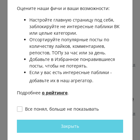
Оцените наши фичи и ваши возможности:
Михаил Гусаров
Дмитрий
, сам лозунги придумал?
Настройте главную страницу под себя,
Основной лозунг - спорт вне политики.
заблокируйте не интересные паблики ВК
Не мы ушли из международного спорта,
или целые категории.
нас выгнали,без внятного объяснения
Отсортируйте популярные посты по
причин,в связи с международной
количеству лайков, комментариев,
политикой как раз. Где тут двойные
репостов, ТОПу за час или за день.
стандарты?
Добавьте в Избранное понравившиеся
Пожаловаться
1 год назад
0
0
посты, чтобы не потерять.
Если у вас есть интересные паблики -
Дмитрий Камынин
добавьте их в наш агрегатор.
Михаил
, так если спорт вне политики -
хорош вонять по поводу турниров "без
Подробнее
о рейтинге
.
наших". Смотри спорт, а не политику. Её
там нет. Там клюшки и шайбы
Все понял, больше не показывать
Пожаловаться
1 год назад
0
0
Закрыть
Михаил Гусаров
Дмитрий
, ты если не понял, то сам не