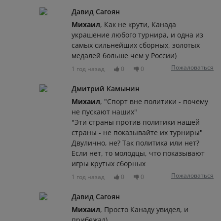
Давид Сагоян
Михаил
, Как не крути, Канада
украшение любого турнира, и одна из
самых сильнейших сборных, золотых
медалей больше чем у России)
Пожаловаться
1 год назад
0
0
Дмитрий Камынин
Михаил
, "Спорт вне политики - почему
не пускают наших"
"Эти страны против политики нашей
страны - не показывайте их турниры"
Двулично, не? Так политика или нет?
Если нет, то молодцы, что показывают
игры крутых сборных
Пожаловаться
1 год назад
0
0
Давид Сагоян
Михаил
, Просто Канаду увидел, и
прибежал)