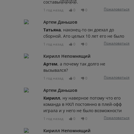
составы🤣🤣🤣🤣.
Пожаловаться
1 год назад
0
0
Артем Даньшов
Татьяна
, наконец-то он доехал до
сборной. Ато целых 10 лет его не было
Пожаловаться
1 год назад
0
0
Кирилл Непомнящий
Артем
, а почему так долго не
вызывался?
Пожаловаться
1 год назад
0
0
Артем Даньшов
Кирилл
, ну наверное потому что его
команда в НХЛ постоянно в плей-офф
играла и у него не было возможности
Пожаловаться
1 год назад
0
0
Кирилл Непомнящий