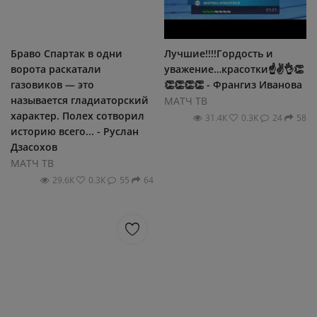
Браво Спартак в одни
Лучшие!!!!Гордость и
ворота раскатали
уважение…красотки☝✌👌👏
газовиков — это
👏👏👏👏 - Франгиз Иванова
называется гладиаторский
МАТЧ ТВ
характер. Полех сотворил
31.4К
0.3К
24
58
историю всего... - Руслан
Дзасохов
МАТЧ ТВ
29.6К
0.3К
55
64