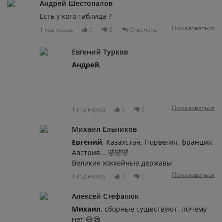
Андрей Шестопалов
Есть у кого таблица ?
Пожаловаться
1 год назад
0
0
Отвечать
Евгений Турков
Андрей
,
Пожаловаться
1 год назад
0
0
Михаил Ельников
Евгений
, Казахстан, Норвегия, франция,
Австрия... 🤣🤣🤣
Великие хоккейные державы
Пожаловаться
1 год назад
0
0
Алексей Стефанюк
Михаил
, сборные существуют, почему
нет 😅😪