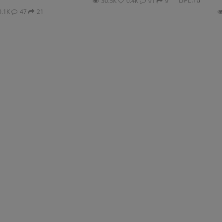
30.5К
0.4К
91
9
0.1К
47
21