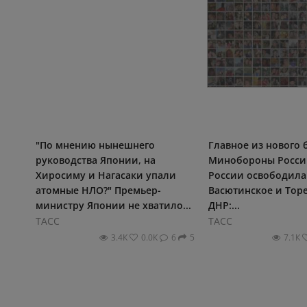
"По мнению нынешнего
Главное из нового
руководства Японии, на
Минобороны России
Хиросиму и Нагасаки упали
России освободила
атомные НЛО?" Премьер-
Васютинское и Торе
министру Японии не хватило...
ДНР:...
ТАСС
ТАСС
3.4К
0.0К
6
5
7.1К