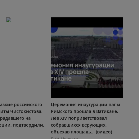
изкие российского
Церемония инаугурации папы
киты Чистокистова,
Римского прошла в Ватикане.
традавшего на
Лев XIV поприветствовал
рции, подтвердили,
собравшихся верующих,
объехав площадь... (видео)
РИА Новости