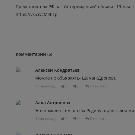
Представителя РФ на "Интервидении" объявят 19 мая, г
https://vk.cc/cM4hzp
Комментарии (5)
Алексей Кондратьев
Можно не объявлять- Шаман(Дронов).
1 год назад
0
0
Отвечать
Алла Антропова
Это поможет тем, кто за Родину отдаёт свои жи
1 год назад
0
0
Отвечать