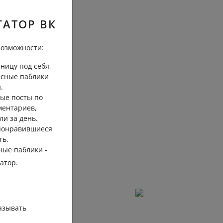
ГАТОР ВК
озможности:
ницу под себя,
есные паблики
.
ые посты по
ментариев,
ли за день.
 понравившиеся
ть.
ные паблики -
гатор.
азывать