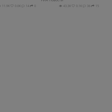
11.9К
0.0К
14
0
43.3К
0.1К
36
15