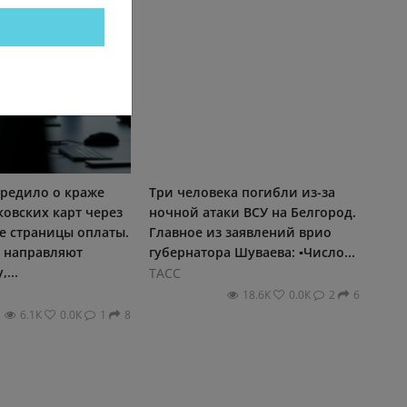
редило о краже
Три человека погибли из-за
овских карт через
ночной атаки ВСУ на Белгород.
 страницы оплаты.
Главное из заявлений врио
 направляют
губернатора Шуваева: ▪️Число...
...
ТАСС
18.6К
0.0К
2
6
6.1К
0.0К
1
8