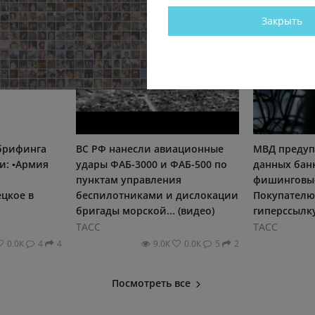
Закрыть
 брифинга
ВС РФ нанесли авиационные
МВД предуп
: ▪️Армия
удары ФАБ-3000 и ФАБ-500 по
данных банк
пунктам управления
фишинговые
цкое в
беспилотниками и дислокации
Покупателю
бригады морской... (видео)
гиперссылку,
ТАСС
ТАСС
0.0К
4
4
9.0К
0.0К
5
2
Посмотреть все