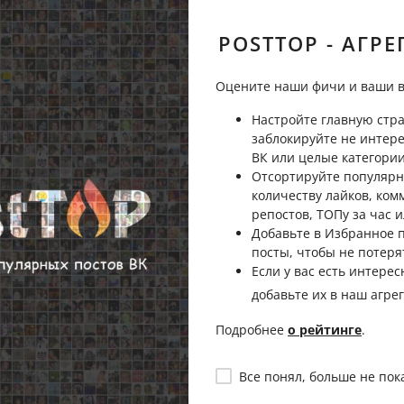
Пожаловаться
POSTTOP - АГРЕ
Оцените наши фичи и ваши в
Настройте главную стра
Пожаловаться
заблокируйте не интер
ВК или целые категории
Отсортируйте популярн
количеству лайков, ком
репостов, ТОПу за час и
Добавьте в Избранное
посты, чтобы не потеря
Если у вас есть интерес
добавьте их в наш агре
Подробнее
о рейтинге
.
Все понял, больше не пок