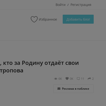
Войти
Регистрация
/
Избранное
Добавить блог
 кто за Родину отдаёт свои
нтропова
6К
0К
11
2
Реклама в паблике