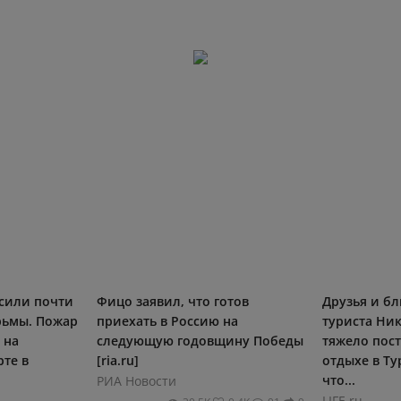
сили почти
Фицо заявил, что готов
Друзья и бл
рьмы. Пожар
приехать в Россию на
туриста Ни
 на
следующую годовщину Победы
тяжело пос
те в
[ria.ru]
отдыхе в Ту
что...
РИА Новости
LIFE.ru