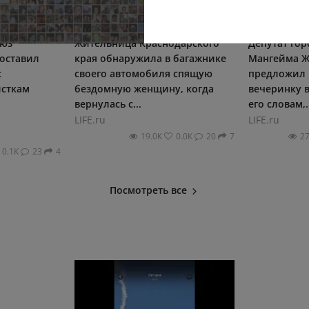
юз
Жительница Краснодарского
Депутат гор
оставил
края обнаружила в багажнике
Мангейма 
с
своего автомобиля спящую
предложил 
исткам
бездомную женщину, когда
вечеринку в
вернулась с...
его словам,.
LIFE.ru
LIFE.ru
19.0К
0.0К
20
7
2
0.1К
23
4
Посмотреть все