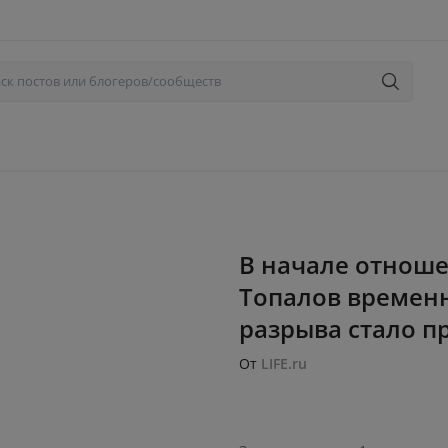
В начале отноше
Топалов временн
разрыва стало пр
От
LIFE.ru