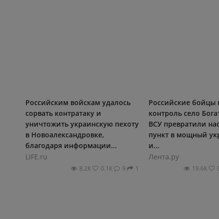
Российским войскам удалось
Российские бойцы 
сорвать контратаку и
контроль село Бога
уничтожить украинскую пехоту
ВСУ превратили на
в Новоалександровке,
пункт в мощный ук
благодаря информации...
и...
LIFE.ru
Лента.ру
8.2К
0.1К
9
1
19.6К