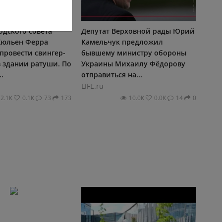
одского совета
Депутат Верховной рады Юрий
Жюльен Ферра
Камельчук предложил
провести свингер-
бывшему министру обороны
 здании ратуши. По
Украины Михаилу Фёдорову
..
отправиться на...
LIFE.ru
72.1К
0.1К
73
173
10.0К
0.0К
14
0