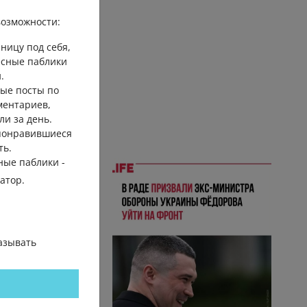
озможности:
ницу под себя,
есные паблики
.
ые посты по
ментариев,
ли за день.
 понравившиеся
ть.
ные паблики -
гатор.
азывать