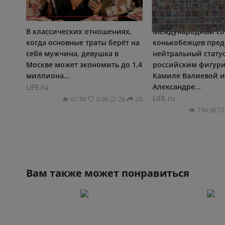
В классических отношениях,
Международный со
когда основные траты берёт на
конькобежцев пред
себя мужчина, девушка в
нейтральный стату
Москве может экономить до 1,4
российским фигур
миллиона...
Камиле Валиевой и
Александре...
LIFE.ru
LIFE.ru
67.5К
0.0К
28
35
194.3К
Вам также может понравиться