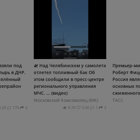
взяли под
🛫 Над Челябинском у самолета
Премьер-ми
тырь в ДНР.
отлетел топливный бак Об
Роберт Фицо
селённый
этом сообщили в пресс-центре
Россия явля
репрайон
регионального управления
основных п
МЧС. ... (видео)
сжиженного г
Московский Комсомолец (МК)
ТАСС
0.2К
176
4
9.7К
0.0К
1
3