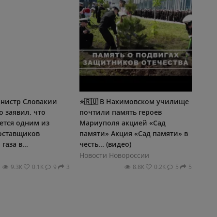
нистр Словакии
⭐️🇷🇺 В Нахимовском училище
 заявил, что
почтили память героев
ется одним из
Мариуполя акцией «Сад
оставщиков
памяти» Акция «Сад памяти» в
аза в...
честь... (видео)
Новости Новороссии
9.3К
0.1К
9
3
8.8К
0.2К
5
5