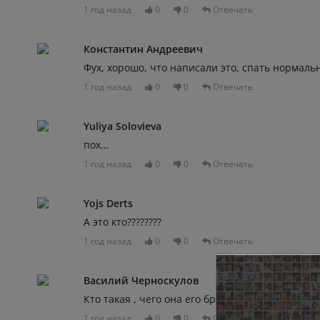
1 год назад
0
0
Отвечать
Константин Андреевич
Фух, хорошо, что написали это, спать нормаль
1 год назад
0
0
Отвечать
Yuliya Solovieva
пох…
1 год назад
0
0
Отвечать
Yojs Derts
А это кто????????
1 год назад
0
0
Отвечать
Василий Черноскулов
Кто такая , чего она его бросила !?
1 год назад
0
0
Отвечать