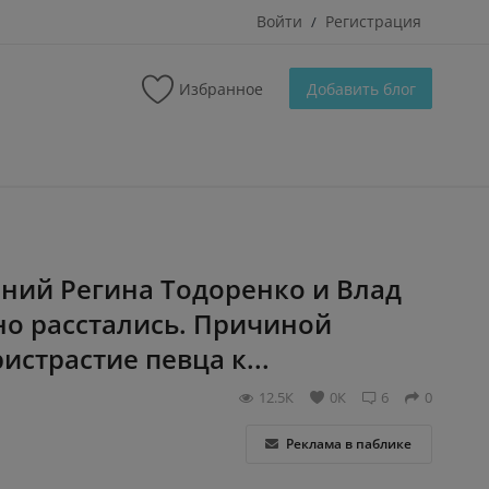
Войти
Регистрация
/
Избранное
Добавить блог
ний Регина Тодоренко и Влад
о расстались. Причиной
истрастие певца к...
12.5К
0К
6
0
Реклама в паблике