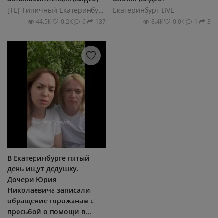
[ТЕ] Типичный Екатеринбург
Екатеринбург LIVE
44.5К
0.2К
6
137
8.4К
0.0К
1
3
В Екатеринбурге пятый
день ищут дедушку.
Дочери Юрия
Николаевича записали
обращение горожанам с
просьбой о помощи в...