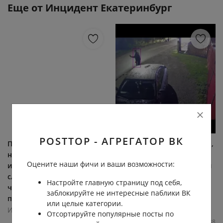
Еще от
Инцидент Екатеринбург
POSTTOP - АГРЕГАТОР ВК
Подписчица рассказала о
Жители Ивделя сообщили,
нападении на компанию
что видели в городе
Оцените наши фичи и ваши возможности:
из-за их внешнего вида По
медведицу с медвежатами
словам нашей
По словам местных,
Настройте главную страницу под себя,
читательницы, инцидент
минувшей ночью на
заблокируйте не интересные паблики ВК
произошел...
улице... (видео)
или целые категории.
Инцидент Екатеринбург
Инцидент Екатеринбург
Отсортируйте популярные посты по
4.7К
0.0К
34
10
11.0К
0.0К
18
38