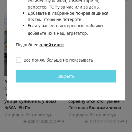
количеству лайков, комментариев,
репостов, ТОПу за час или за день.
Добавьте в Избранное понравившиеся
посты, чтобы не потерять.
Если у вас есть интересные паблики -
добавьте их в наш агрегатор.
Подробнее
о рейтинге
.
Все понял, больше не показывать
Закрыть
В Нижнем Тагиле трамвай
Какие злые люди стали!
сошел с рельсов Инцидент
Пропал подросток, чей-то
произошел вчера днем на
ребенок!а они тут
улице Кулибина, у дома
соревнуются кто "умнее" -
№36А. 💬«По...
Светлана Владимировна
Инцидент Екатеринбург
Инцидент Екатеринбург
8.0К
0.0К
2
9
10.1К
0.0К
8
1