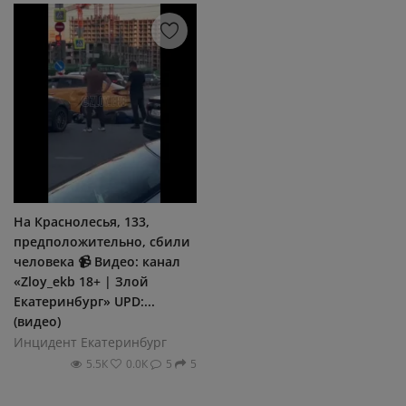
На Краснолесья, 133,
предположительно, сбили
человека 📹 Видео: канал
«Zloy_ekb 18+ | Злой
Екатеринбург» UPD:...
(видео)
Инцидент Екатеринбург
5.5К
0.0К
5
5