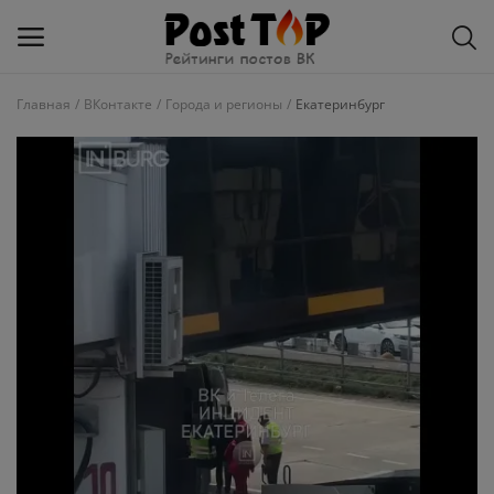
Главная
ВКонтакте
Города и регионы
Екатеринбург
Добавить
блог
ВКонтакте
Избранное
Контакты
О рейтинге
Статьи, обзоры
Войти