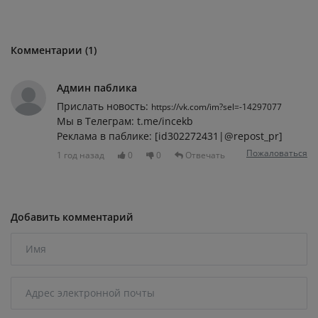
Комментарии (1)
Админ паблика
Прислать новость:
https://vk.com/im?sel=-14297077
Мы в Телеграм: t.me/incekb
Реклама в паблике: [id302272431|@repost_pr]
Пожаловаться
1 год назад
0
0
Отвечать
Добавить комментарий