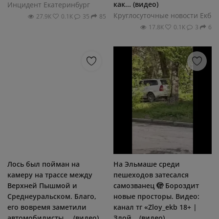
как... (видео)
Инцидент Екатеринбург
Круглосуточные новости Екб
27.9К
0.1К
35
85
17.8К
0.1К
3
6
Лось был пойман на
На Эльмаше среди
камеру на трассе между
пешеходов затесался
Верхней Пышмой и
самозванец 🫣 Бороздит
Среднеуральском. Благо,
новые просторы. Видео:
его вовремя заметили
канал тг «Zloy_ekb 18+ |
автомобилисты,... (видео)
Злой... (видео)