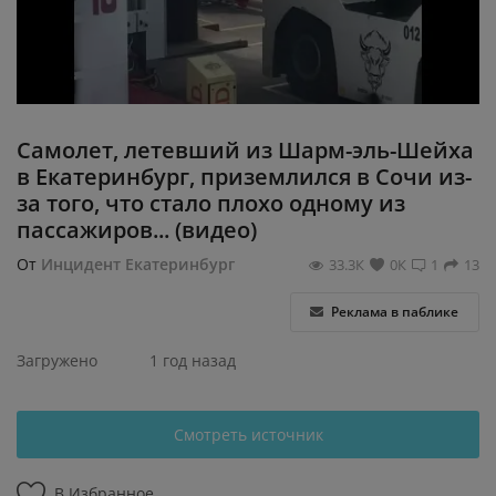
Регистрация
Самолет, летевший из Шарм-эль-Шейха
в Екатеринбург, приземлился в Сочи из-
за того, что стало плохо одному из
пассажиров... (видео)
От
Инцидент Екатеринбург
33.3К
0К
1
13
Реклама в паблике
Загружено
1 год назад
Смотреть источник
В Избранное