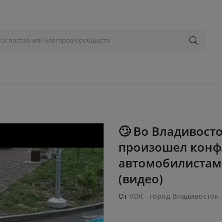
🙄 Во Владивост
произошел конф
автомобилистами
(видео)
От
VDK - город Владивосток