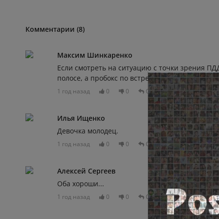
Комментарии (8)
Максим Шинкаренко
Если смотреть на ситуацию с точки зрения ПДД
полосе, а пробокс по встречке. Знаков односто
1 год назад
0
0
Отвечать
Илья Ищенко
Девочка молодец.
1 год назад
0
0
Отвечать
Алексей Сергеев
Оба хороши...
1 год назад
0
0
Отвечать