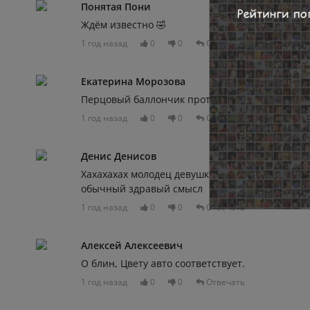
Понятая Пони
Ждём известно 🤣
1 год назад
0
0
Отвечать
Екатерина Морозова
Перцовый баллончик против таких идиотов не
1 год назад
0
0
Отвечать
Денис Денисов
Хахахахах молодец девушка, умничка, водитель
обычный здравый смысл
1 год назад
0
0
Отвечать
Алексей Алексеевич
О блин, Цвету авто соответствует.
1 год назад
0
0
Отвечать