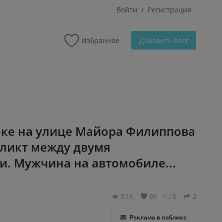
Войти
Регистрация
/
Избранное
Добавить блог
оке на улице Майора Филиппова
ликт между двумя
. Мужчина на автомобиле...
5.1К
0К
0
2
Реклама в паблике