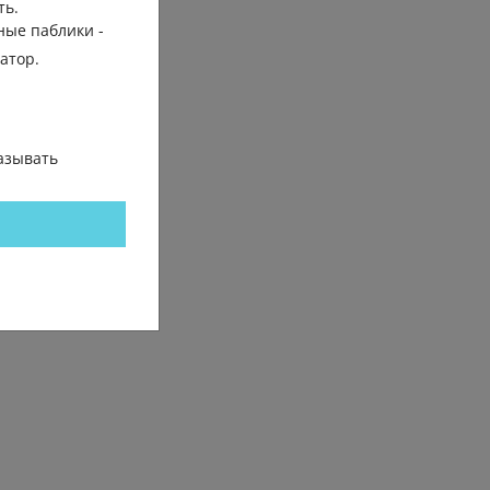
ть.
ные паблики -
гатор.
азывать