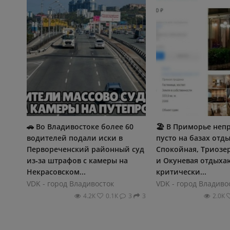
🚗 Во Владивостоке более 60
🏖️ В Приморье не
водителей подали иски в
пусто на базах отды
Первореченский районный суд
Спокойная, Триозер
из‑за штрафов с камеры на
и Окуневая отдых
Некрасовском...
критически...
VDK - город Владивосток
VDK - город Владиво
4.2К
0.1К
3
3
2.0К