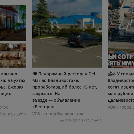
привычно
🍽️ Панорамный ресторан Del
💰⚖ У семьи
ха: в бухтах
Mar во Владивостоке,
Владивосто
ье, Ежовая
проработавший более 15 лет,
хотят изъят
ающих
закрылся. На
млн рублей
въезде — объявление
Дальневосто
«Ресторан...
сток
VDK - город
VDK - город Владивосток
0.1К
3
9
2.3К
0.1К
3
3