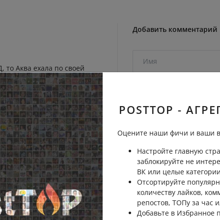
Добавить комментарий
, то Аква ехала по своей
ронняя дорога не видно.
Пожаловаться
POSTTOP - АГРЕ
Оцените наши фичи и ваши в
Пожаловаться
Настройте главную стра
заблокируйте не интер
ВК или целые категории
Отсортируйте популярн
количеству лайков, ком
Пожаловаться
репостов, ТОПу за час и
Отправить на рассмо
Добавьте в Избранное