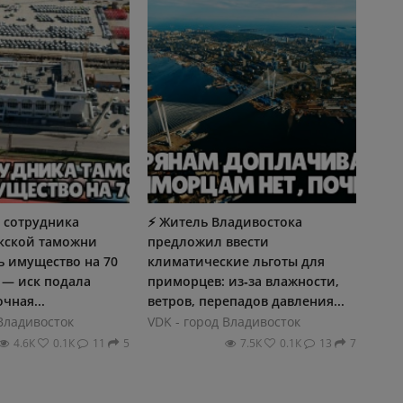
 сотрудника
⚡ Житель Владивостока
кской таможни
предложил ввести
ь имущество на 70
климатические льготы для
 — иск подала
приморцев: из‑за влажности,
чная...
ветров, перепадов давления...
 Владивосток
VDK - город Владивосток
4.6К
0.1К
11
5
7.5К
0.1К
13
7