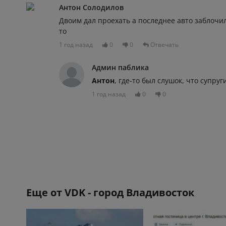
Антон Солодилов
Двоим дал проехать а последнее авто заблочил
то
1 год назад
0
0
Отвечать
Админ паблика
Антон
, где-то был слушок, что супруг
1 год назад
0
0
Еще от
VDK - город Владивосток