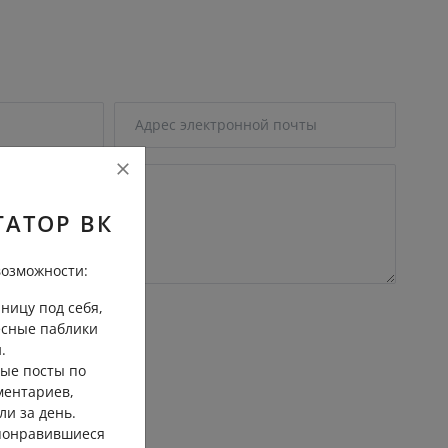
ГАТОР ВК
озможности:
ницу под себя,
есные паблики
.
ые посты по
ментариев,
ли за день.
трение
 понравившиеся